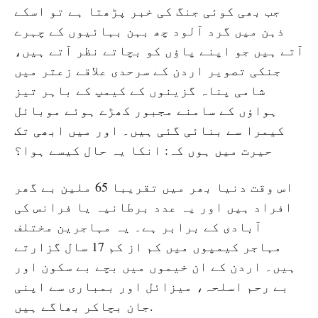
جب بھی کوئی جنگ کی خبر پڑھتا ہے تو اسکے
ذہن میں گرد آلود چھ بہن بہائیوں کے چہرے
آتے ہیں جو اپنے پاؤں کو بچاتے نظر آتے ہیں،
جنکی تصویر اردن کے سرحدی علاقے زعتر میں
شامی پناہ گزینوں کے کیمپ کے باہر تیز
ہواؤں کے سامنے مجبور کھڑے ہوئے موبائل
کیمرا سے بنائی گئی ہیں۔ اور میں ابھی تک
حیرت میں ہوں کہ: انکا یہ حال کیسے ہوا؟
اس وقت دنیا بھر میں تقریبا 65 ملین بے گھر
افراد ہیں اور یہ عدد برطانیہ یا فرانس کی
آبادی کے برابر ہے۔ یہ مہاجرین مختلف
مہاجر کیمپوں میں کم از کم 17 سال گزارتے
ہیں۔ اردن کے ان خیموں میں بچے بے سکون اور
بے رحم اسلحہ، میزائل اور بمباری سے اپنی
جان بچاکر بھاگے ہیں.