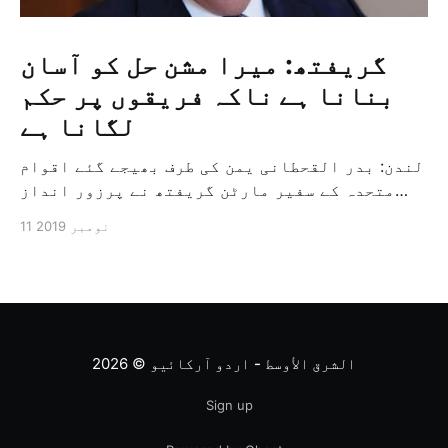
گریفتھ: میرا مشن حل کو آسان
بنانا ہے ناکہ فریقوں پر حکم
لگانا ہے
لندن: بدر القحطانی یمن کی طرف بھیجے گئے اقوام
متحدہ کے سفیر مارٹن گریفتھ نے پرزور انداز
میں کہا کہ وہ یمن میں جنگ کے خاتمہ کے لئے
11 نومبر 2019
ثالثی اور اس کشمکش کی حدبندی کرنے کے لئے ایک
وسیع معاہدہ کرنے کے سلسلہ میں مدد کرنے کا
کردار ادا کر رہے ہیں […]
الشرق الأوسط - اردو آرکائیو
© 2026
Sign up