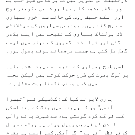
اور علاقہ مشھد کا ہے یا جو شامی حکومتی فوج
اور اسکے حلیف روس کی جانب سے آخری بمباری
سے بچ گئے ہیں۔ مصنوعی سیاروں کی سیٹلائٹس
ڈش ہولناک بمباری کے نتیجے میں ایسے بکھر
گئی اور تباہ شدہ گھروں کے غبار میں ایسے
گھل مل گئی ہے جیسے مرجھائے ہوئے پھول ہوں۔
اسی طرح بمباری کے نتیجہ سے پیدا شدہ ملبہ
پر لوگ بھوت کی طرح حرکت کرتے ہیں لیکن محلہ
میں کسی جانب نکلنا بہت مشکل ہے۔
ہاری لایم نے کہا کہ: کلاسیکی فلم "تیسرا
آدمی” جو کہ ویینا میں جنگ کے بعد اسکی
کہانی کے گرد گومتی ہے، سے شہرت پانے والی
لندن کی فیریس وہیل چیئر پر بیٹھے سوال
کرتی نظر آتی ہے "اگر آپکی کسی ایسے ہی مقام