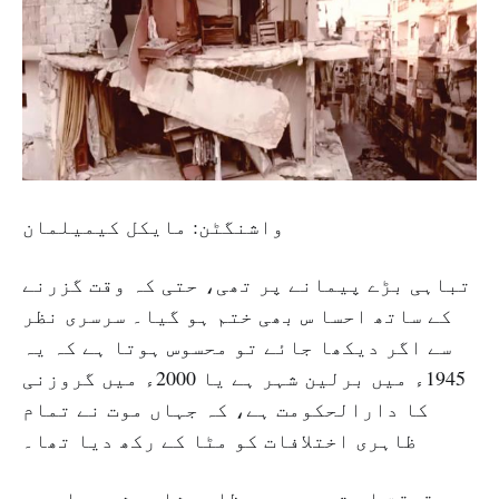
واشنگٹن: مايكل كيميلمان
تباہی بڑے پیمانے پر تھی، حتی کہ وقت گزرنے
کے ساتھ احسا س بھی ختم ہو گیا۔ سرسری نظر
سے اگر دیکھا جائے تو محسوس ہوتا ہے کہ یہ
1945ء میں برلین شہر ہے یا 2000ء میں گروزنی
کا دارالحکومت ہے، کہ جہاں موت نے تمام
ظاہری اختلافات کو مٹا کے رکھ دیا تھا۔
درحقیقت اس تصویر میں ظاہر شامی شہر حلب ہے