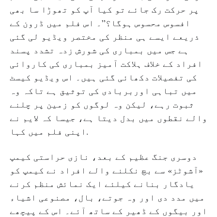
پر حرکت رک جائے تو کیا آپ کو تھوڑا سا بھی
افسوس محسوس ہوگا؟”۔ اس فلم میں ڈرون کے
ذریعے ایسے ہی منظر کی مختصر ویڈیو لی گئی
ہے جس میں بمباری کی شورش زدہ تشدد پسند
افراد کے خلاف ہلاکت آمیز بمباری کی کاروائی
کی تفصیلات دکھائی گئی ہیں۔ اس ویڈیو کیسٹ
میں تباہی اوربربادی کی توثیق ہے تاکہ وہ
ثبوت رہے، لیکن وہ لوگوں کو زمین پر چلنے
والے نقطوں میں بدل دیتا ہے، جیسا کہ لایم نے
اپنی فلم میں کہا.
دوسری جنگ عظیم کے بعد، نازی حراستی کیمپ
«آشوٹز» سے بچ نکلنے والے افراد نے کیمپ کو
یادگار بنانے کیلئے ایک نمائش منظم کرنے
میں مدد دی اور وہ جوتے، بال، مصنوعی اشیاء
اور بیگوں کے ڈھیر کے ساتھ آئے۔ اس کے پیچھے