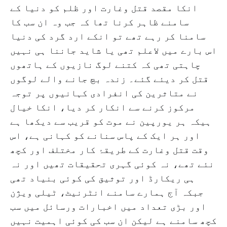
انکا مقصد قتل وغارت اور ظلم کو دنیا کے
سامنے ظاہر کرنا تھا کہ جب وہ ان سب کا
سامنا کر رہے تھے تو انکے ارد گرد کی دنیا
اس بارے میں لاعلم تھی یا شاید جاننا ہی نہیں
چاہتی تھی کہ کتنے لوگ نازیوں کے ہاتھوں
قتل کر دیئے گئے۔ زندہ بچ جانے والے لوگوں
نے متاثرین کی انفرادی کہانیوں پر توجہ
مرکوز کرنے سے انکار کر دیا، انکا خیال
ہیکہ ہر یورپین نے موت کو قریب سے دیکھا ہے
اور ہر ایک کے پاس سنانے کو کہانی ہے، اس
وقت قتل وغارت کے طریقۂ کار مختلف اور کچھ
نئے تھے، نہ کوئی گہری تحقیقات تھیں اور نہ
ہی ریکارڈ اور توثیق کی کوئی بنیاد تھی
جبکہ آج ہمارے سامنے انٹرنیٹ، ٹیلی ویژن
اور بڑی تعداد میں اخبارات ورسائل میں سب
کچھ سامنے ہے لیکن ان سب کی کوئی اہمیت نہیں