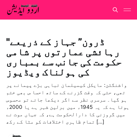
"ڈرون” جہاز کے ذریعے
رہائشی عمارتوں پر شامی
حکومت کی جانب سے بمباری
کی ہولناک ویڈیوز
واشنگٹن: مايكل كيميلمان تباہی بڑے پیمانے پر
تھی، حتی کہ وقت گزرنے کے ساتھ احسا س بھی ختم
ہو گیا۔ سرسری نظر سے اگر دیکھا جائے تو محسوس
ہوتا ہے کہ یہ 1945ء میں برلین شہر ہے یا 2000ء
میں گروزنی کا دارالحکومت ہے، کہ جہاں موت نے
تمام ظاہری اختلافات کو مٹا کے رکھ […]