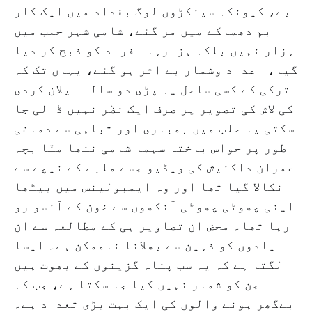
بے، کیونکہ سینکڑوں لوگ بغداد ميں ايک کار
بم دھماکے ميں مر گئے، شامی شہر حلب میں
ہزار نہیں بلکہ ہزارہا افراد کو ذبح کر دیا
گیا، اعداد وشمار بے اثر ہو گئے، یہاں تک کہ
ترکی کے کسی ساحل پہ پڑی دو سالہ ایلان کردی
کی لاش کی تصویر پر صرف ایک نظر نہیں ڈالی جا
سکتی یا حلب میں بمباری اور تباہی سے دماغی
طور پر حواس باختہ سہما شامی ننھا منّا بچہ
عمران داکنیش کی ویڈیو جسے ملبے کے نیچے سے
نکالا گیا تھا اور وہ ایمبولینس میں بیٹھا
اپنی چھوٹی چھوٹی آنکھوں سے خون کے آنسو رو
رہا تھا۔ محض ان تصاویر ہی کے مطالعہ سے ان
یادوں کو ذہین سے بھلانا ناممکن ہے۔ ایسا
لگتا ہے کہ یہ سب پناہ گزینوں کے بھوت ہیں
جن کو شمار نہیں کیا جا سکتا ہے، جب کہ
بےگھر ہونے والوں کی ایک بہت بڑی تعداد ہے۔