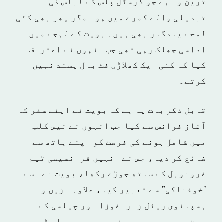
ترین وہ ہے جو کرسٹل پلس کے لباس کی
تبدیلی والے کمرے میں ہوا مگر پھر بھی کئی
لمحے یادگار بھی ہیں۔ بویت کے لہجے میں
اداسی جھلک رہی تھی جب انہوں نے اعتراف
کیا کہ کئی ایک کھلاڑی فٹ بال پسند نہیں
کرتے۔
قابل ذکر بات یہ ہے کہ بویت نے اپنے سفر کا
آغاز فرانس سے کیا جب انہوں نے نیس کلب
میں شامل ہونے کی فرصت کو اپنے ہاتھ سے
ضائع کر دیا، جس نے انہیں فرانسیسی ٹیم
غرونوبل کے ساتھ جوڑے رکھا، بویت نے اسے
"خوفناکی” سے تعبیر کیا، علاوہ ازیں وہ
ہسپانوی ریئل زاراغوزا اور چیلسی کے
ساتھ بھی رہے۔ جس دن چیلسی وہ پہلی ٹیم