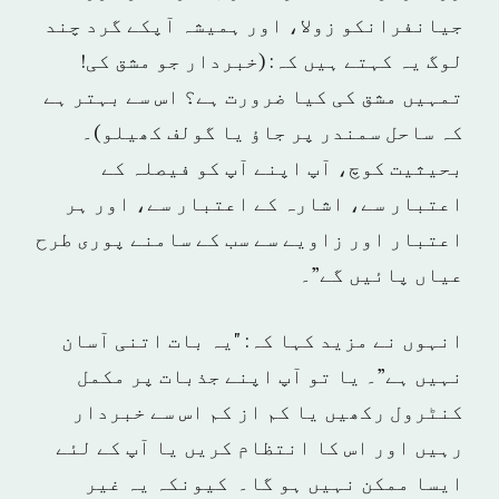
جیانفرانکو زولا، اور ہمیشہ آپکے گرد چند
لوگ یہ کہتے ہیں کہ: (خبردار جو مشق کی!
تمہیں مشق کی کیا ضرورت ہے؟ اس سے بہتر ہے
کہ ساحل سمندر پر جاؤ یا گولف کھیلو)۔
بحیثیت کوچ، آپ اپنے آپ کو فیصلہ کے
اعتبار سے، اشارہ کے اعتبار سے، اور ہر
اعتبار اور زاویے سے سب کے سامنے پوری طرح
عیاں پائیں گے”۔
انہوں نے مزید کہا کہ: "یہ بات اتنی آسان
نہیں ہے”۔ یا تو آپ اپنے جذبات پر مکمل
کنٹرول رکھیں یا کم از کم اس سے خبردار
رہیں اور اس کا انتظام کریں یا آپ کے لئے
ایسا ممکن نہیں ہو گا۔ کیونکہ یہ غیر