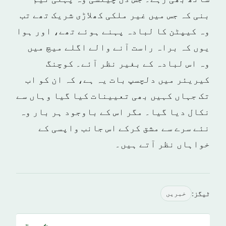
بنی کہ جس میں غیر ملکی کھلاڑی شریک تھے تب
وہ کیپٹن کا لبادہ پہنے ہوئے تھے، اور ہوا
یوں کہ براہ راست آنے والے اگلے میچ میں
وہ اس لبادہ کے بغیر نظر آئے۔ کوچنگ
کیریئر میں دلچسپ بات یہ ہے، کہ ان کو اب
تک جہاں کہیں بھی تعیینات کیا گیا وہاں سے
نکال دیا گیا۔ مگر اس کے باوجود ہر بار وہ
نئے سرے سے مشق کرکے اس جانب واپسی کے
خواہاں نظر آتے ہیں۔
ٹیگز:
خبريں
← پچھلا