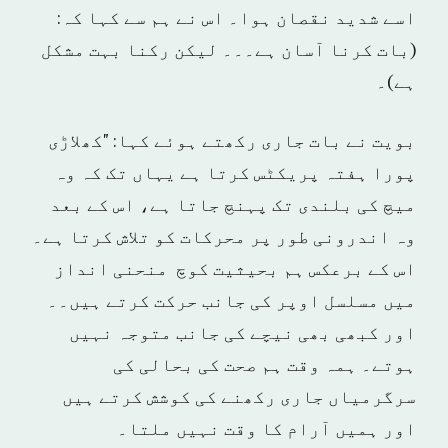
اسے شدید نقصان ہوا۔ اس نے ہم سے کہا کہ:
(بات کرنا آسان ہے۔۔۔ لیکن رکنا بہت مشکل
ہے)۔
بویت نے بات جاری رکھتے ہوئے کہا: "کھلاڑی
پورا ہفتہ پریکٹس کرتا ہے یہاں تک کہ وہ
میچ کی بلندی تک پہنچ جاتا ہے، اس کے بعد
وہ اندرونی طور پر محرکات کو تلاش کرتا ہے۔
اس کے برعکس ہم بحیثیت کوچ منحنی انداز
میں مسلسل اوپر کی جانب حرکت کرتے ہیں۔۔
اور کبھی بھی نیچے کی جانب متوجہ نہیں
ہوتے۔ ہمہ وقت ہم صحت کی بحالی کی
سرگرمیاں جاری رکھنے کی کوشش کرتے ہیں
اور ہمیں آرام کا وقت نہیں ملتا۔