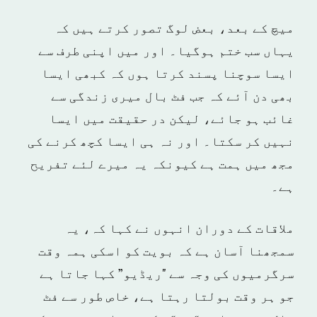
میچ کے بعد، بعض لوگ تصور کرتے ہیں کہ
یہاں سب ختم ہوگیا۔ اور میں اپنی طرف سے
ایسا سوچنا پسند کرتا ہوں کہ کبھی ایسا
بھی دن آئے کہ جب فٹ بال میری زندگی سے
غائب ہو جائے، لیکن در حقیقت میں ایسا
نہیں کر سکتا۔ اور نہ ہی ایسا کچھ کرنے کی
مجھ میں ہمت ہے کیونکہ یہ میرے لئے تفریح
ہے۔
ملاقات کے دوران انہوں نے کہا کہ، یہ
سمجھنا آسان ہے کہ بویت کو اسکی ہمہ وقت
سرگرمیوں کی وجہ سے "ریڈیو” کہا جاتا ہے
جو ہر وقت بولتا رہتا ہے، خاص طور سے فٹ