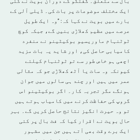
بال سے متعلق۔ گفتگو کے دوران بویت نے کئی
ایک مختلف موضوعات پر بات کی۔ ڈیلی آلی کے
بارے میں بویت نے کہا کہ: "وہ ایک طویل
عرصے میں عظیم کھلاڑی بنیں گے، جبکہ کوچ
ٹوٹنہام ماوریسیو بوکیٹینو نے منفرد
کامیابی حاصل کی، اور شاید یہ بات مزید
اچھی ہو خاص طور سے تو ٹوٹنہام کیلئے
کیونکہ وہ سات یا آٹھ کھلاڑی جو کہ مثالی
عمر میں ہیں اور چند ہی سالوں میں جوان
ہونگے مگر تجربہ کار۔ اگر بوکیٹینو اس
گروپ کی حفاظت کرنے میں کامیاب ہوتے ہیں
تو وہ حیرت انگیز نتائج حاصل کریں گے۔ بہر
حال بویت نے اقرار کیا کہ فٹ بال پر کئی
ایک برے وقت بھی آتے ہیں جن میں مشہور