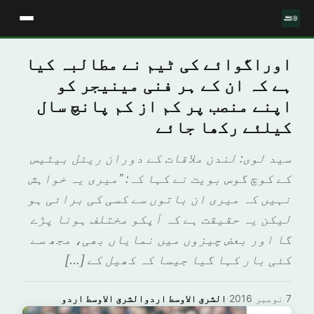
اوراگوائے کی ٹیم نے مطالبہ کیا
ہے کہ ان کے ہر فنی مینیجر کو
اپنے منصب پر کم از کم پانچ سال
کیلئے رکھا جائے
سيد لوى: لندن ملاقات کے دوران ریئل بیٹیس
کے کوچ گوس بویت نے کہا کہ: "میری یہ خواہش
نہیں کہ میری ان باتوں سے کسی کی برائی ہو
لیکن یہ حقیقت ہے کہ آپکو مختلف ہونا پڑے
گا اور بعض چیزوں میں نمایاں بھی، مجھ سے
کئی بار کہا گیا جیسا کہ کھیل کے […]
7 نومبر 2016
·
الشرق الاوسط اردوالشرق الاوسط اردو