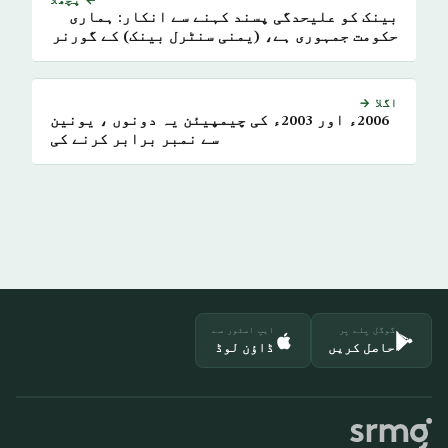
بینک کو علیحدگی پسند کہنے سے انکار: ہماری
حکومت جمہوری ہے، (یمنی سنٹرل بینک) کے گورنر
(الشرق الاوسط) کے ساتھ یہاں تک کہ عدن میں بھی
اگلا →
2006ء اور 2003ء کی چیمپیئن یہ دونوں ، یونین
سے نمبر برابر کرنے کی
گوگل پلے پر
ایپ اسٹور سے
حاصل کریں
ڈاؤن لوڈ