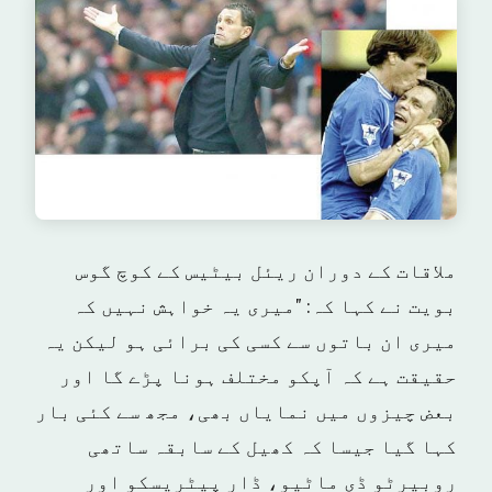
ملاقات کے دوران ریئل بیٹیس کے کوچ گوس
بویت نے کہا کہ: "میری یہ خواہش نہیں کہ
میری ان باتوں سے کسی کی برائی ہو لیکن یہ
حقیقت ہے کہ آپکو مختلف ہونا پڑے گا اور
بعض چیزوں میں نمایاں بھی، مجھ سے کئی بار
کہا گیا جیسا کہ کھیل کے سابقہ ساتھی
روبیرٹو ڈی ماٹیو، ڈار پیٹریسکو اور