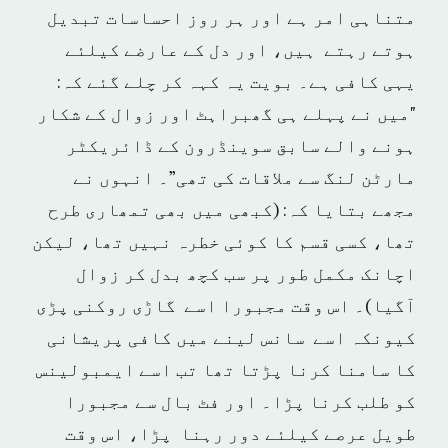
متناہی امر ہے اور ہر روز احساسات تبدیل
ہوتے رہتے ہیں، اور دل کے عارضے کیلئے
یہی کافی ہے۔ بویت یہ کہہ کر چلے گئے کہ:
"میں نے پہلے ہی گھبراہٹ اور زوال کے شکار
ہونے والے سابق سوینڈرون کے ڈائریکٹر
مارٹن لنگ سے ملاقات کی تھی”۔ انہوں نے
مجھے بتایا کہ: (کبھی میں بھی تمھاری طرح
تھا، کسی قسم کا کوئی خطرہ نہیں تھا، لیکن
اچانک مکمل طور پر سب کچھ بدل کر زوال
آگیا)۔ اس وقت مجبورا اسے گاڑی روکنی پڑی
کیونکہ اسے سانس لینے میں کافی پریشانی
کا سامنا کرنا پڑتا تھا تب اسے ایمبولینس
کو طلب کرنا پڑا۔ اور فٹ بال سے مجبورا
طویل عرصے کیلئے دور رہنا پڑا، اس وقت