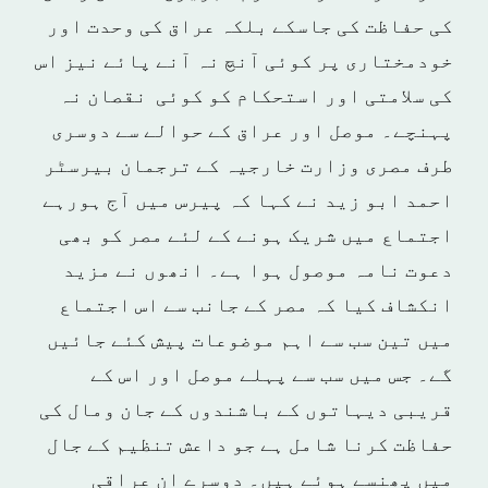
کی حفاظت کی جاسکے بلکہ عراق کی وحدت اور
خودمختاری پر کوئی آنچ نہ آنے پائے نیز اس
کی سلامتی اور استحکام کو کوئی نقصان نہ
پہنچے۔ موصل اور عراق کے حوالے سے دوسری
طرف مصری وزارت خارجیہ کے ترجمان بیرسٹر
احمد ابو زید نے کہا کہ پیرس میں آج ہورہے
اجتماع میں شریک ہونے کے لئے مصر کو بھی
دعوت نامہ موصول ہوا ہے۔ انھوں نے مزید
انکشاف کیا کہ مصر کے جانب سے اس اجتماع
میں تین سب سے اہم موضوعات پیش کئے جائیں
گے۔ جس میں سب سے پہلے موصل اور اس کے
قریبی دیہاتوں کے باشندوں کے جان ومال کی
حفاظت کرنا شامل ہے جو داعش تنظیم کے جال
میں پھنسے ہوئے ہیں۔ دوسرے ان عراقی