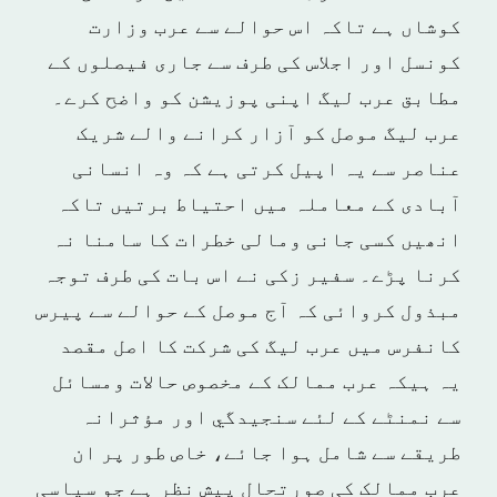
کوشاں ہے تاکہ اس حوالے سے عرب وزارت
کونسل اور اجلاس کی طرف سے جاری فیصلوں کے
مطابق عرب لیگ اپنی پوزیشن کو واضح کرے۔
عرب لیگ موصل کو آزار کرانے والے شریک
عناصر سے یہ اپیل کرتی ہے کہ وہ انسانی
آبادی کے معاملہ میں احتیاط برتیں تاکہ
انھیں کسی جانی ومالی خطرات کا سامنا نہ
کرنا پڑے۔ سفیر زکی نے اس بات کی طرف توجہ
مبذول کروائی کہ آج موصل کے حوالے سے پیرس
کانفرس میں عرب لیگ کی شرکت کا اصل مقصد
یہ ہیکہ عرب ممالک کے مخصوص حالات ومسائل
سے نمنٹے کے لئے سنجیدگي اور مؤثرانہ
طریقے سے شامل ہوا جائے، خاص طور پر ان
عرب ممالک کی صورتحال پیش نظر ہے جو سیاسی