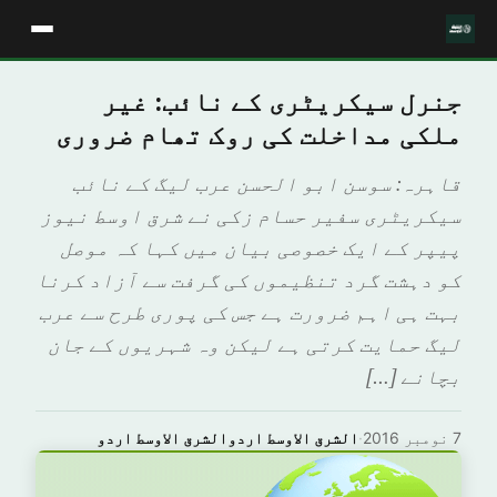
جنرل سیکریٹری کے نائب: غیر
ملکی مداخلت کی روک تھام ضروری
قاہرہ: سوسن ابو الحسن عرب لیگ کے نائب
سیکریٹری سفیر حسام زکی نے شرق اوسط نیوز
پیپر کے ایک خصوصی بیان میں کہا کہ موصل
کو دہشت گرد تنظیموں کی گرفت سے آزاد کرنا
بہت ہی اہم ضرورت ہے جس کی پوری طرح سے عرب
لیگ حمایت کرتی ہے لیکن وہ شہریوں کے جان
بچانے […]
7 نومبر 2016
·
الشرق الاوسط اردوالشرق الاوسط اردو