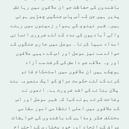
باشندوں کی حفاظت جو ان علاقوں میں رہائش
پذیر ہیں جن کے آس پاس جنگیں چھڑیں ہوئی
ہیں۔ شہر نینوی کی ہموار زمینوں میں رہنے
والی آبادیوں کی مدد کے لئے ضروری انسانی
امداد مہیا کرنا۔ موصل میں جاری جنگوں کے
حوالے سے نیز موصل اور اس کے دیہی علاقوں
اور وہ علاقے جو داعش کی گرفت سے آزاد
ہوچکے ہیں ان علاقوں میں استحکام قائم
کرنے کے لئے حکومت عراق کو ایک منصوبہ بند
پلان بنانے کی اشد ضرورت ہے۔ انھوں نے
وضاحت کرتے ہوئے کہا کہ شہر موصل اور اس
کے علاقوں میں اعلی انتظامی امور مقامی
مختلف فکر ومذاہب کے باشندوں کی خواہشات
عراق کے اتحاد اور خود مختاری کے احترام