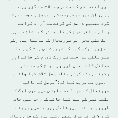
اور اقتصادی کے مخصوص حالات سے گزر رہے
ہیں، ان میں سرفہرست شہر موصل ہے جسے دہشت
گرد تنظیم داعش کی گرفت سے آزاد کرانے
والی عراقی فوج کی کاروا‏‏ئی کے آغاز سے ہی
ایک نئی بحرانی صورتحال کا سامنا ہے۔ زکی
نے زور دیکر کہا کہ ضرورت اس بات کی ہے کہ
غیر ملکی مداخلت کی روک تھام کی جائے اور
مسائل کا داخلی طور پر عوام کو مد نظر
رکھتے ہوئے کوئی مناسب حل تلاش کیا جائے۔
انھوں نے مزید کہا کہ: "موصل کے حالیہ
صورتحال کے حوالے سے اجلاس میں عرب لیگ کے
نقطہ نظر کو پیش کیا جائے گا، جس میں خاص
طورپر وہ تدابیر شامل ہیں جنھیں بروئے
کار لا کر نہ صرف معصوم شہریوں کے جان ومال