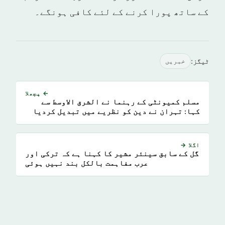
کے ساتھ پورا کرنے کے لئے کافی ہونگے۔
ٹیگز:
خبريں
← پچھلا
مسلم کمیونٹی كے رہنما نے الشرق الاوسط سے
كہا: تہران نے دين كو نظريے میں تبدیل کرديا
اگلا →
گل کے سابق سینئر مشیر کا کہنا ہے کہ ترکی اور
عرب مفاہمت بالکل بند نہیں ہوئی