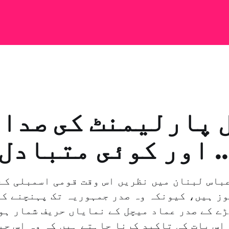
.. اور كوئى متبادل
باس لبنان میں نظریں اس وقت قومی اسمبلی کے
وز ہیں، کیونکہ وہ صدر جمہوریہ تک پہنچنے کے
ھڑے کے صدر عماد میچل کے نمایاں حریف شمار ہو