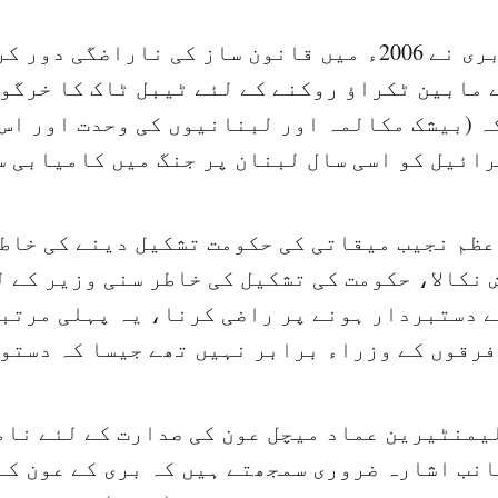
علاوہ ازیں بری نے 2006ء میں قانون ساز کی ناراضگی
 مابین ٹکراؤ روکنے کے لئے ٹیبل ٹاک کا خرگوش
ہ (بیشک مکالمہ اور لبنانیوں کی وحدت اور اس 
رائیل کو اسی سال لبنان پر جنگ میں کامیابی س
نکالا، حکومت کی تشکیل کی خاطر سنی وزیر کے ل
ے دستبردار ہونے پر راضی کرنا، یہ پہلی مرتبہ
رقوں کے وزراء برابر نہیں تھے جیسا کہ دستور
یمنٹیرین عماد میچل عون کی صدارت کے لئے نام
انب اشارہ ضروری سمجھتے ہیں کہ بری کے عون ک