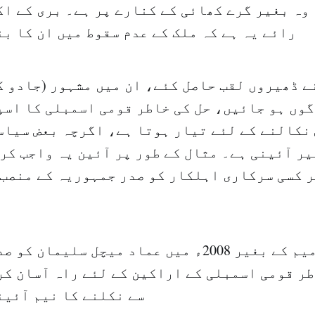
وہ بغیر گرے کھائی کے کنارے پر ہے۔ بری کے ا
رائے یہ ہے کہ ملک کے عدم سقوط میں ان کا ب
ڈھیروں لقب حاصل کئے، ان میں مشہور (جادو گر
گوں ہو جائیں، حل کی خاطر قومی اسمبلی کا اسپ
نکالنے کے لئے تیار ہوتا ہے، اگرچہ بعض سیاس
یر آئینی ہے۔ مثال کے طور پر آئین یہ واجب کر
ر کسی سرکاری اہلکار کو صدر جمہوریہ کے منصب 
آئین میں ترمیم کے بغیر 2008ء میں عماد میچل سلی
ر قومی اسمبلی کے اراکین کے لئے راہ آسان کر
سے نکلنے کا نیم آئین