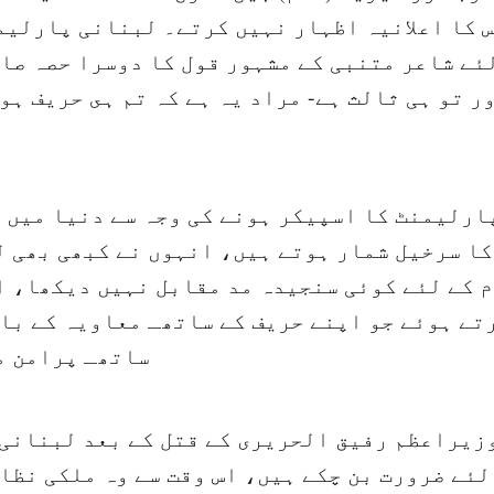
 کا اعلانیہ اظہار نہیں کرتے۔ لبنانی پارلیم
ئے شاعر متنبی کے مشہور قول کا دوسرا حصہ صاد
ر تو ہی ثالث ہے- مراد يہ ہے كہ تم ہى حريف ہو
19ء سے پارلیمنٹ کا اسپیکر ہونے کی وجہ سے دنیا می
ا سرخیل شمار ہوتے ہیں، انہوں نے کبھی بھی ل
 کے لئے کوئی سنجیدہ مد مقابل نہیں دیکھا، ا
تے ہوئے جو اپنے حریف کے ساتھـ معاویہ کے بال
ساتھـ پرامن م
لئے ضرورت بن چکے ہیں، اس وقت سے وہ ملکی نظا