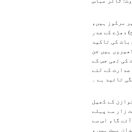
ت: ثائر عباس
ر مرکوز ہیں،
) دھڑے کے صدر
بات کی تاکید
ھیروں ہیں جن
 کی تھی جس کے
 صدارت کے لئے
ی تائید ہے ۔
توازن کے کھیل
ت زار سے پہلے
آئے گا، اس سے
ان بہت ہیں ،