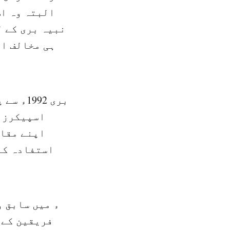
البتہ وہ اس
نبیہ بری کے ل
ہی مخالف او
بری 92
اسپیکرز ک
اپنے مقام
استفادہ کر
فریقین کے 