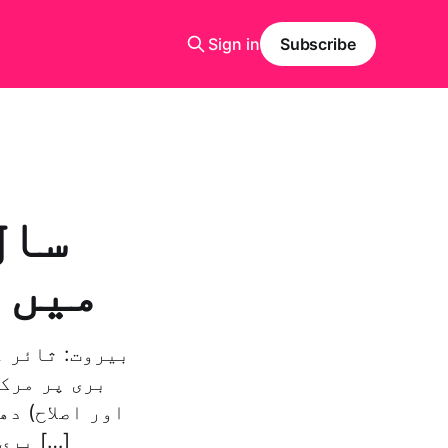
Sign in
Subscribe
ميں 
بیروت: ثائر ع
بری پر مرک
اور اصلاح) د
بری اس بات کی تاکید کرنا چاہتے ہیں کہ وہ اس چینل میں اکیلے […]