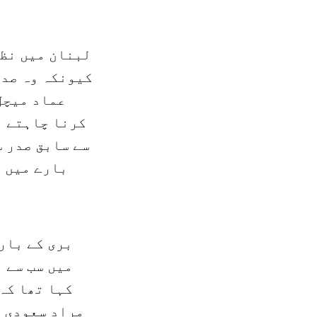
لبنان میں نظر
کیونکہ وہ صدر
عماد میچل
کرنا چاہتے ہ
سے سابق صدر س
بارے میں ی
بری کے بار
میں سب سے 
کہا تھا کہ 
مراد سعودی ع