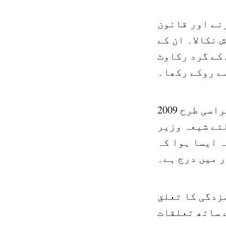
 دور کرنے اور قانون
 نکالا۔ ان کے
کے گرد رکاوٹ
ے روکے رکھا۔
اسی طرح 2009‎ء میں وزیر اعظم نجیب میقاتی کی حکومت تشکیل دینے کی خاطر
ئے شیعہ وزیر
 ایسا ہوا کہ
 میں درج ہے۔
زدگی کا تعلق
ے ساتھ تعلقات