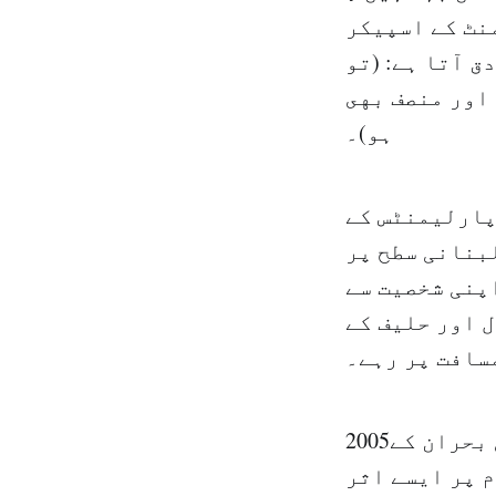
نٹ کے اسپیکر
ق آتا ہے: (تو
 اور منصف بهى
ہو)۔
ں پارلیمنٹس کے
بنانی سطح پر
پنی شخصیت سے
 اور حلیف کے
سافت پر رہے۔
2005ء میں سابق وزیراعظم رفیق الحریری کے قتل کے بعد لبنانی بحران کے
م پر ایسے اثر