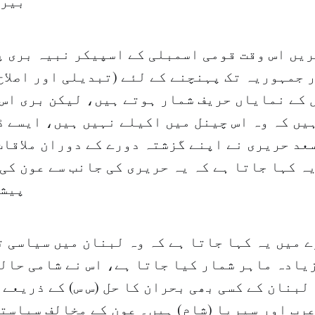
بیرو
یں اس وقت قومی اسمبلی کے اسپیکر نبیہ بری پ
 جمہوریہ تک پہنچنے کے لئے (تبدیلی اور اصلاح
 کے نمایاں حریف شمار ہوتے ہیں، لیکن بری اس 
یں کہ وہ اس چینل میں اکیلے نہیں ہیں، ایسے ڈ
عد حریری نے اپنے گزشتہ دورے کے دوران ملاقات
ہ کہا جاتا ہے کہ یہ حریری کی جانب سے عون کی
پیشگ
ے میں یہ کہا جاتا ہے کہ وہ لبنان میں سیاسی 
زیادہ ماہر شمار کیا جاتا ہے، اس نے شامی حال
لبنان کے کسی بھی بحران کا حل (س س) کے ذریعے 
رب اور سیریا (شام) ہیں۔ عون کے مخالف سیاستد