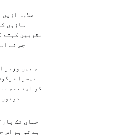
سازوں کے
مقربین کہتے ک
جس نے اس
تیسرا خرگوش 
کو اپنے حصے س
دونوں ف
جہاں تک پارل
ہے تو ہم اس ج