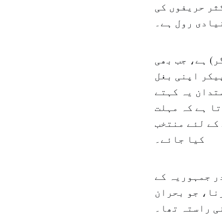
کثر حریفوں کی
نیادی رول ہے۔
) ہے، جب بھی
یکر اپنی بغل
تدان یہ کہتے
تا ہے کہ مہلت
کے لئے منتخب
کیا جائے۔
مان کو صدر جمہوریہ کے
نا، جو بحران
ی راستہ تھا۔