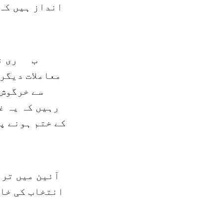
انداز ہیں کہ 
ب ری نے 
معاملات دیگر
سے خرگوش 
رہیں کہ یہ غ
کے ختم ہونے پ
انتخاب کی خاط