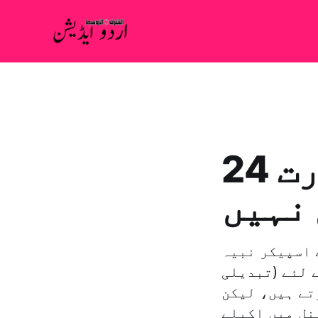
24 سال پارليمنٹ كى صدارت
 نہيں
 اسپیکر نبیہ
 لئے (تبدیلی
تے ہیں، لیکن