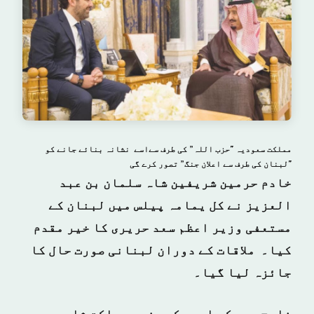
مملکت سعودیہ "حزب اللہ” کی طرف سےاسے نشانہ بنائے جانے کو
"لبنان کی طرف سے اعلان جنگ” تصور کرے گی
خادم حرمین شریفین شاہ سلمان بن عبد
العزیز نے کل یمامہ پیلس میں لبنان کے
مستعفی وزیر اعظم سعد حریری کا خیر مقدم
کیا۔ ملاقات کے دوران لبنانی صورت حال کا
جائزہ لیا گیا۔