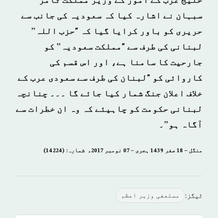
خلیج عرب کے امور کے وزیر مملکت ثامر
سبہان نے اشارہ کیا کہ سعودیہ کی جانب سے
حریری کو باور کرایا گیا کہ "حزب اللہ”
لبنانی کی طرف سے "مملکت سعودیہ” کو
جارحیت کا سامنا ہے، اور اس قسم کی
کاروائی کو "لبنان کی طرف سے سعودی عرب کے
خلاف اعلان جنگ شمار کیا جائے گا ۔۔۔ چنانچہ
لبنانی حکومت کو چاہیئے کہ وہ ان خطرات سے
آگاہ ہو”۔
منگل – 18 صفر 1439 ہجری – 07 نومبر 2017ء شمارہ: (14224)
ٹیگز:
مستعفی وزیر اعظم