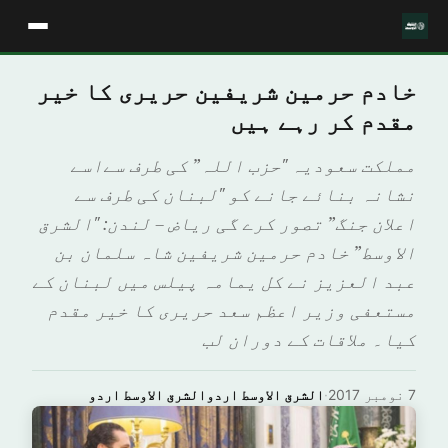
خادم حرمین شریفین حریری کا خیر
مقدم کر رہے ہیں
مملکت سعودیہ "حزب اللہ” کی طرف سےاسے
نشانہ بنائے جانے کو "لبنان کی طرف سے
اعلان جنگ” تصور کرے گی ریاض – لندن: "الشرق
الاوسط” خادم حرمین شریفین شاہ سلمان بن
عبد العزیز نے کل یمامہ پیلس میں لبنان کے
مستعفی وزیر اعظم سعد حریری کا خیر مقدم
کیا۔ ملاقات کے دوران لب
7 نومبر 2017
·
الشرق الاوسط اردوالشرق الاوسط اردو