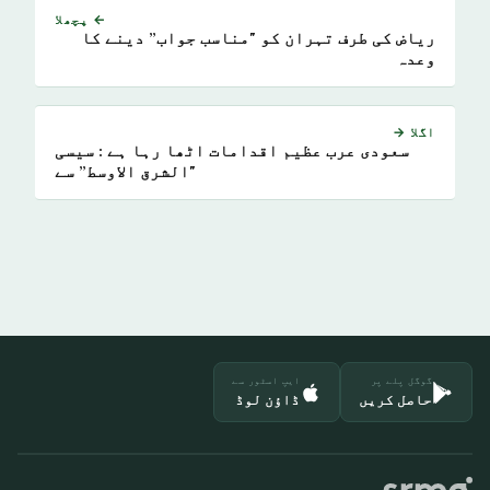
← پچھلا
ریاض کی طرف تہران کو "مناسب جواب” دینے کا
وعدہ
اگلا →
سعودی عرب عظیم اقدامات اٹھا رہا ہے : سیسی
"الشرق الاوسط” سے
گوگل پلے پر
ایپ اسٹور سے
حاصل کریں
ڈاؤن لوڈ