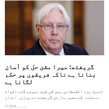
گریفتھ: میرا مشن حل کو آسان
بنانا ہے ناکہ فریقوں پر حکم
لگانا ہے
لندن: بدر القحطانی یمن کی طرف بھیجے گئے اقوام
متحدہ کے سفیر مارٹن گریفتھ نے پرزور انداز
میں کہا کہ وہ یمن میں جنگ کے خاتمہ کے لئے
11 نومبر 2019
ثالثی اور اس کشمکش کی حدبندی کرنے کے لئے ایک