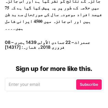
جائزہ کے نتائج کو نشر کیا ہے اور اس جائزہ
میں خلاصہ کے طور پر یہ پیش کیا گیا ہے کہ 75
فیصد افراد موجودہ سال کی صورتحال سے بد ظن
ہیں اور اس جائزہ میں 4500 ایرانی شامل
ہیں۔۔۔۔
جمعرات – 22 جمادى الأولى 1439 ہجری – 08
فروری 2018ء شمارہ: [14317]
Sign up for more like this.
Enter your email
Subscribe