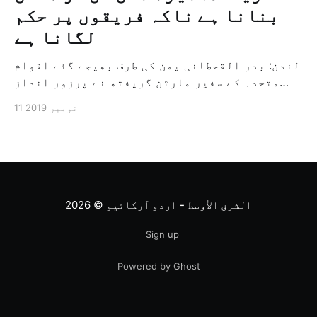
بنانا ہے ناکہ فریقوں پر حکم
لگانا ہے
لندن: بدر القحطانی یمن کی طرف بھیجے گئے اقوام
متحدہ کے سفیر مارٹن گریفتھ نے پرزور انداز
میں کہا کہ وہ یمن میں جنگ کے خاتمہ کے لئے
11 نومبر 2019
ثالثی اور اس کشمکش کی حدبندی کرنے کے لئے ایک
وسیع معاہدہ کرنے کے سلسلہ میں مدد کرنے کا
کردار ادا کر رہے ہیں […]
الشرق الأوسط - اردو آرکائیو
© 2026
Sign up
Powered by Ghost