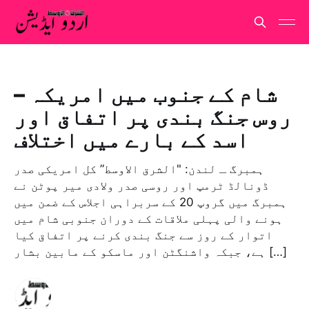
شام کے جنوب میں امریکہ –
روس جنگ بندی پر اتفاق اور
اسد کے بارے میں اختلاف
ہمبرگ ـ لندن: "الشرق الاوسط” کل امریکی صدر
ڈونالڈ ٹرمپ اور روسی صدر ولادی میر پوٹن نے
ہمبرگ میں گروپ 20 کے سربراہی اجلاس کے ضمن میں
ہونے والی پہلی ملاقات کے دوران جنوبی شام میں
اتوار کے روز سے جنگ بندی کرنے پر اتفاق کیا
ہے، جبکہ واشنگٹن اور ماسکو کے مابین بشار […]