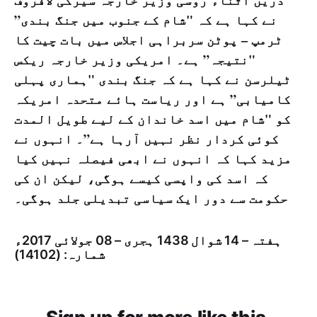
دریں اثناء روسی وزیر خارجہ سیرگی لافروف
نے کہا ہے کہ "شام کے جنوب میں جنگ بندی”
ٹرمپ – پوٹن سربراہی اجلاس میں بات چیت کا
"نتیجہ” ہے۔ امریکی وزیر خارجہ ریکس
ٹیلرسن نے کہا ہے کہ جنگ بندی "ہماری پہلی
کامیابی” ہے اور ریاست ہائے متحدہ امریکہ
کو "شام میں اسد خاندان کے لیے طویل المدت
کوئی کردار نظر نہیں آرہا ہے”۔ انہوں نے
مزید کہا کہ انہوں نے ابھی فیصلہ نہیں کیا
کہ اسد کی واپسی کیسے ہوگی، لیکن ان کی
حکومت سے دور ایک سیاسی تبدیلی جلد ہوگی۔
ہفتہ – 14 شوال 1438 ہجری – 08 جولائی 2017ء
شمارہ: (14102)