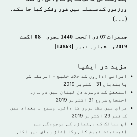
ورزیوں کے سلسلہ میں غور وفکر کیا جا سکے۔
(۔۔۔)
جمعرات 07 ذی الحجہ 1440 ہجری – 08 اگست
2019ء – شمارہ نمبر [14863]
مزید در ايشيا
ایرانی اداروں کے خلاف خلیج – امریکہ کی
پابندیاں
31 اکتوبر 2019
استعفیٰ کے دوسرے دن لبنان میں دوبارہ
احتجاج شروع
31 اکتوبر 2019
عراق میں مظاہروں کا دائرہ وسیع … بغداد میں
کرفیو
29 اکتوبر 2019
آج ممالک کے رہنماؤں کی موجودگی میں
انوسٹمنٹ فورم کا ہوگا آغاز ریاض میں اگلی