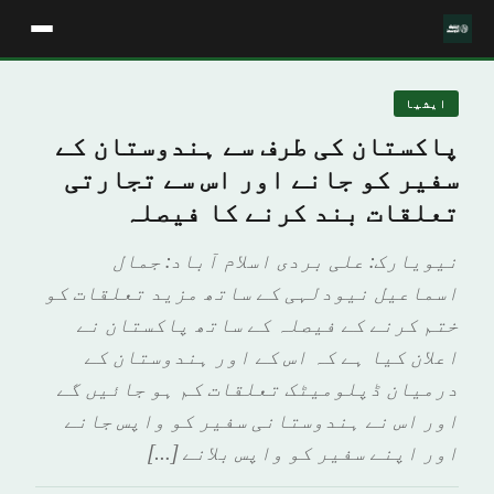
ايشيا
پاکستان کی طرف سے ہندوستان کے
سفیر کو جانے اور اس سے تجارتی
تعلقات بند کرنے کا فیصلہ
نیویارک: علی بردی اسلام آباد: جمال
اسماعیل نیودلہی کے ساتھ مزید تعلقات کو
ختم کرنے کے فیصلہ کے ساتھ پاکستان نے
اعلان کیا ہے کہ اس کے اور ہندوستان کے
درمیان ڈپلومیٹک تعلقات کم ہو جائیں گے
اور اس نے ہندوستانی سفیر کو واپس جانے
اور اپنے سفیر کو واپس بلانے […]