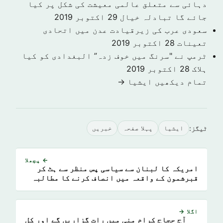
دہائی سے متعلق عالمی معیشت کی شکل پر کیا
جائے گا تبادلہ خیال
29 اکتوبر 2019
سعودی عرب کی زیرقیادت عدن میں اتحادی
تعینات
28 اکتوبر 2019
ٹرمپ نے "سرنگ میں خوف زدہ” البغدادی کو کیا
ہلاک
28 اکتوبر 2019
تمام دیکھیں ايشيا →
ٹیگز:
ايشيا
پہلا صفحہ
خبريں
← پچھلا
امریکہ کا لبنان سے سیاسی پس منظر سے ہٹ کر
قبرشمون کے واقعہ میں انصاف کرنے کا مطالبہ
اگلا →
آج حجاج کرام منی میں رات گزاریں گے اور کل