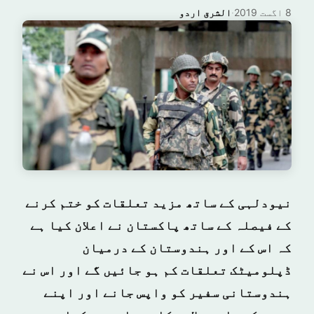
8 اگست 2019
·
الشرق اردو
نیودلہی کے ساتھ مزید تعلقات کو ختم کرنے
کے فیصلہ کے ساتھ پاکستان نے اعلان کیا ہے
کہ اس کے اور ہندوستان کے درمیان
ڈپلومیٹک تعلقات کم ہو جائیں گے اور اس نے
ہندوستانی سفیر کو واپس جانے اور اپنے