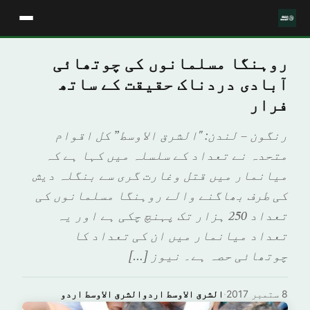
روہنگا مسلمانوں کی چوتھائی
آبادی دردناک حقیقت کے ساتھ
فرار
رنگون – لندن: "الشرق الاوسط” کل اقوام
متحدہ نے تعداد کے سلسلہ میں کہا ہے کہ
میانمار میں قتل وغارت گری سے بنگلہ دیش
کی طرف بھاگنے والے روہنگا مسلمانوں کی
تعداد 250 ہزار تک پہنچ چکی ہے اور یہ
تعداد میانمار میں ان کی تعداد کا
چوتھائی حصہ ہے۔ نیوز […]
8 ستمبر 2017
·
الشرق الاوسط اردوالشرق الاوسط اردو