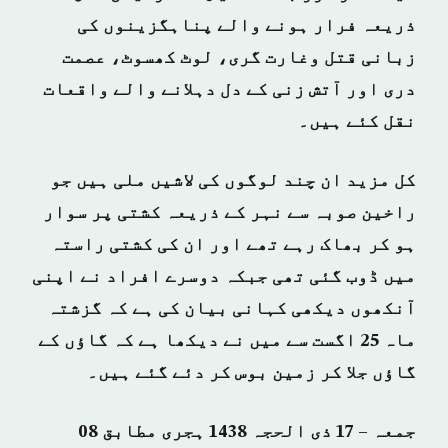
ذریعہ فرار ہونے والے پناہگزینوں کی
زبانی قتل وغارت گری، لوٹ کھسوٹ، عصمت
دری اور آتش زنی کے دل دہلانے والے واقعات
نقل کئے ہیں۔
کل مزید ان چند لوگوں کی لاشیں ملی ہیں جو
راخین صوبہ سے نہر کے ذریعہ کشتی پر سوار
ہو کر بھاک رہے تھے اور ان کی کشتی راستہ
میں ڈوب گئی تھی جبکہ دوسرے افراد نے اپنی
آنکھوں دیکھی کہانی بیان کی ہے کہ گزشتہ
ماہ 25 اگست سے میں نے دیکھا ہے کہ گاؤں کے
گاؤں جلا کر زمین بوس کر دئے گئے ہیں۔
جمعہ – 17 ذی الحجہ 1438 ہجری مطابق 08