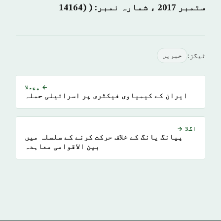
ستمبر 2017 ء شمارہ نمبر: ( (14164
ٹیگز:
خبريں
← پچھلا
ایران کے کیمیاوی فیکٹری پر اسرائیلی حملہ
اگلا →
پیانگ یانگ کے خلاف حرکت کرنے کے سلسلہ میں
بین الاقوامی معاہدہ