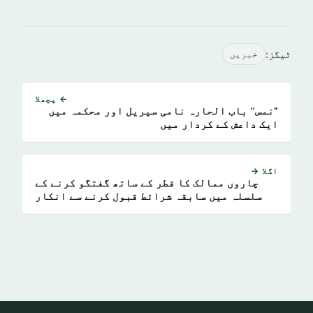
ٹیگز:
خبريں
← پچھلا
"نمس” باب الحارہ نامی سیریل اور محکمہ میں
ایک داعش کے کردار میں
اگلا →
چاروں ممالک کا قطر کے ساتھ گفتگو کرنے کے
سلسلہ میں سابقہ شرائط قبول کرنے سے انکار