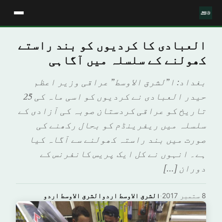
العبادی کا کردیوں کو بند راستے
کھولنے کے سلسلہ میں آگاہی
بغداد: ا”لشرق الاوسط” عراقی وزیر اعظم
حیدر العبادی نے کردیوں کو اسی ماہ کی 25
تاریخ کو عراقی کردستان صوبہ کی آزادی کے
سلسلہ میں ریفرینڈم کو بحال رکھنے کی
صورت میں بند راستہ کھولنے سے آگاہ کیا
ہے۔ انہوں نے کل ایک پریس کانفرنس کے
دوران […]
8 ستمبر 2017
·
الشرق الاوسط اردوالشرق الاوسط اردو