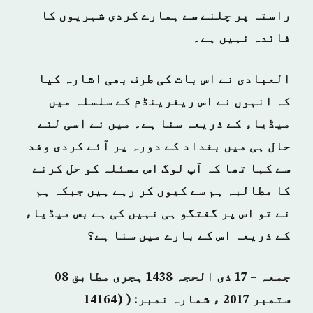
راستہ پر چلنے سے ہمارے کردی شہریوں کا
فائدہ نہیں ہے۔
العبادی نے اس بات کی طرف بھی اشارہ کیا
کہ انہوں نے اس ریفرینڈم کے سلسلہ میں
میڈیاء کے ذریعہ سنا ہے۔ میں نے اسی لئے
حال ہی میں بغداد کے دورہ پر آئے کردی وفد
سے کہا تھا کہ آپ لوگ اس مسئلہ کو حل کرنے
کا مطالبہ ہم سے کیوں کر رہے ہیں جبکہ ہم
نے تو اس پر گفتگو ہی نہیں کی ہے بس میڈیاء
کے ذریعہ اس کے بارے میں سنا ہے؟
جمعہ – 17 ذی الحجہ 1438 ہجری مطابق 08
ستمبر 2017 ء شمارہ نمبر: ( (14164