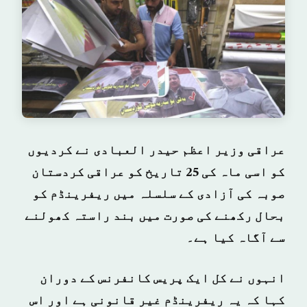
عراقی وزیر اعظم حیدر العبادی نے کردیوں
کو اسی ماہ کی 25 تاریخ کو عراقی کردستان
صوبہ کی آزادی کے سلسلہ میں ریفرینڈم کو
بحال رکھنے کی صورت میں بند راستہ کھولنے
سے آگاہ کیا ہے۔
انہوں نے کل ایک پریس کانفرنس کے دوران
کہا کہ یہ ریفرینڈم غیر قانونی ہے اور اس