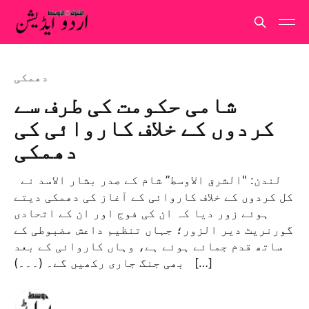
دھمکی
شامی حکومت کی طرف سے
کردوں کے خلاف کاروائی کی
دھمکی
لندن: "الشرق الاوسط” شام کے صدر بشار الاسد نے
کل کردوں کے خلاف کاروائی کے آغاز کی دھمکی دیتے
ہوئے زور دیا کہ ان کی فوج اور ان کے اتحادی
گورنریٹ دیر الزور؛ جہاں تنظیم داعش مضبوطی کے
ساتھ قدم جمائے ہوئے ہے، وہاں کاروائی کے بعد
بھی جنگ جاری رکھیں گے۔ (۔۔۔) […]