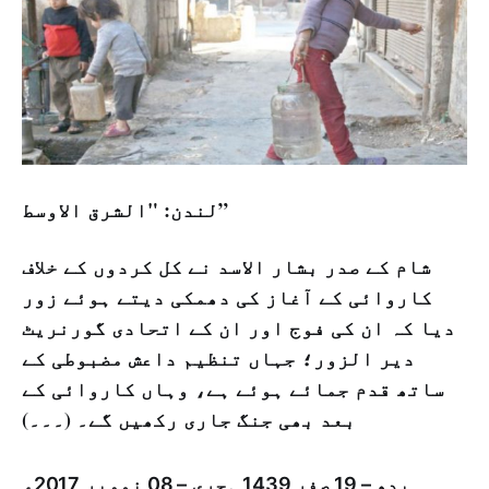
لندن: "الشرق الاوسط”
شام کے صدر بشار الاسد نے کل کردوں کے خلاف
کاروائی کے آغاز کی دھمکی دیتے ہوئے زور
دیا کہ ان کی فوج اور ان کے اتحادی گورنریٹ
دیر الزور؛ جہاں تنظیم داعش مضبوطی کے
ساتھ قدم جمائے ہوئے ہے، وہاں کاروائی کے
بعد بھی جنگ جاری رکھیں گے۔ (۔۔۔)
بدھ – 19 صفر 1439 ہجری – 08 نومبر 2017ء