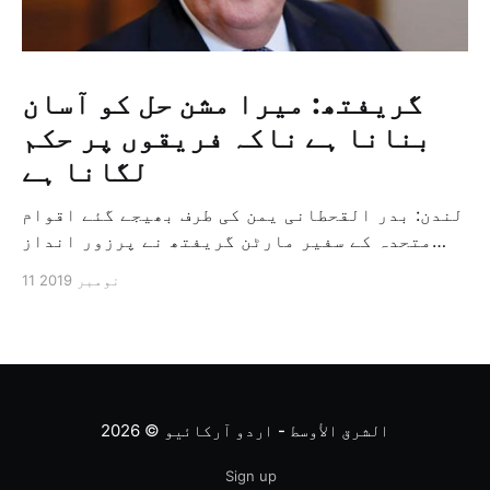
گریفتھ: میرا مشن حل کو آسان
بنانا ہے ناکہ فریقوں پر حکم
لگانا ہے
لندن: بدر القحطانی یمن کی طرف بھیجے گئے اقوام
متحدہ کے سفیر مارٹن گریفتھ نے پرزور انداز
میں کہا کہ وہ یمن میں جنگ کے خاتمہ کے لئے
11 نومبر 2019
ثالثی اور اس کشمکش کی حدبندی کرنے کے لئے ایک
وسیع معاہدہ کرنے کے سلسلہ میں مدد کرنے کا
کردار ادا کر رہے ہیں […]
الشرق الأوسط - اردو آرکائیو
© 2026
Sign up