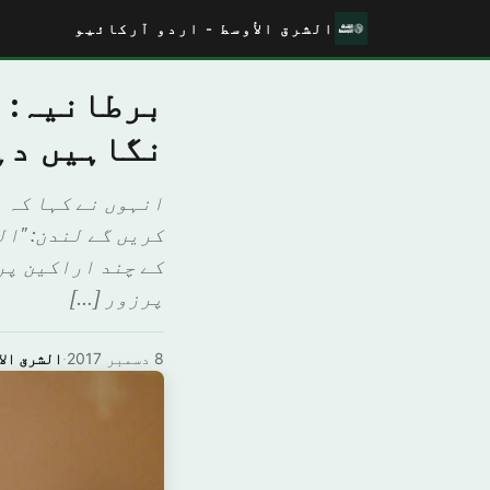
الشرق الأوسط - اردو آرکائیو
برطانیہ: 
نگاہیں دہ
انہوں نے کہا کہ 
کریں گے لندن: "ا
کے چند اراکین پر
پرزور […]
8 دسمبر 2017
·
الشرق الا