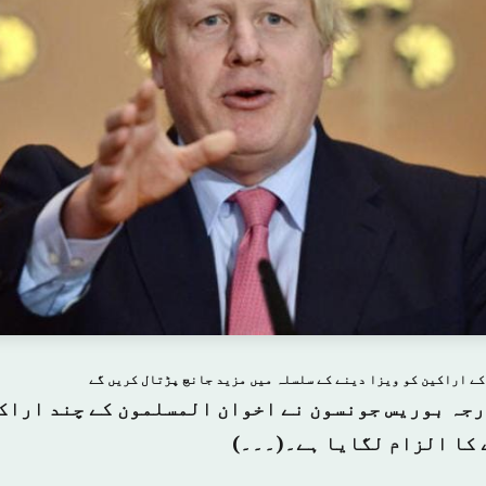
کے اراکین کو ویزا دینے کے سلسلہ میں مزید جانچ پڑتال کریں گے
جہ بوریس جونسون نے اخوان المسلمون کے چند اراکی
 کا الزام لگایا ہے۔(۔۔۔)