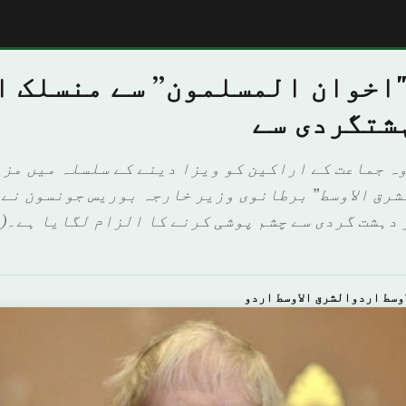
"اخوان المسلمون” سے منسلک ا
شتگردی سے
وہ جماعت کے اراکین کو ویزا دینے کے سلسلہ میں مز
لشرق الاوسط” برطانوی وزیر خارجہ بوریس جونسون نے
 دہشت گردی سے چشم پوشی کرنے کا الزام لگایا ہے۔(
وسط اردوالشرق الاوسط اردو