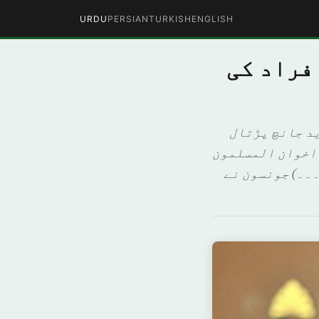
URDU
PERSIAN
TURKISH
ENGLISH
فراد کی
ید جانچ پڑتال
 اخوان المسلمون
۔۔۔) جونسون نے