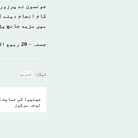
جونسون نے پرزور 
کام انجام دینے ا
میں مزید جانچ پڑ
جمعہ – 20 ربيع الأول 1439 ہجری – 08 دسمبر 2017ء شمارہ نمبر: (14255)
ٹیگز:
خبريں
جینیوا کی حمایت ک
توجہ مرکوز