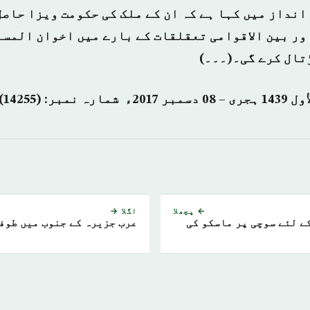
انداز میں کہا ہے کہ ان کے ملک کی حکومت ویزا حاص
ور بین الاقوامی تعقلقات کے بارے میں اخوان المسل
تال کرے گی۔(۔۔۔)
← پچھلا
اگلا →
ے لئے سوچی پر ماسکو کی
عرب جزیرہ کے جنوب میں طوف