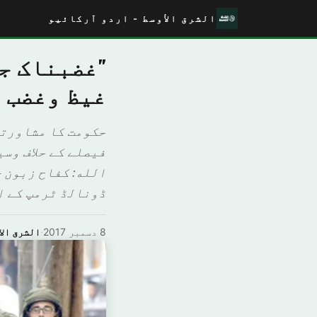
الشرق الأوسط - اردو آرکائیو
"غضبناک ج
غیظ وغضب 
حکومت کا مشاورتی
فیصلے کے حلاف وسی
الله: كفاح زبون –
ڈونالڈ ٹرمپ کے ا
8 دسمبر 2017
·
الشرق الا