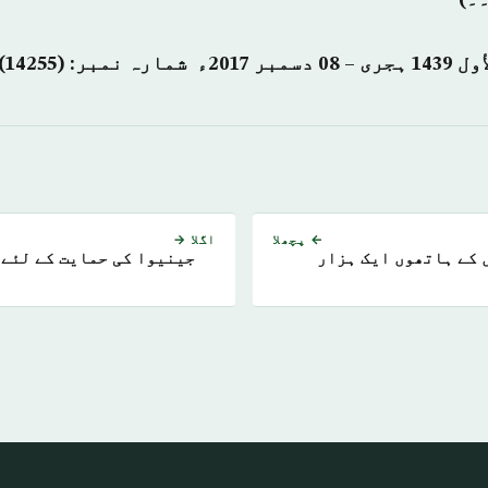
← پچھلا
اگلا →
ں کے ہاتھوں ایک ہزار
جینیوا کی حمایت کے لئے 