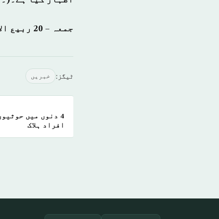
جمعہ – 20 ربيع الأول 1439 ہجری – 08 دسمبر 2017ء شمارہ نمبر: (14255)
ٹیگز:
خبريں
4 دنوں میں حوثیو
افراد ہلاک