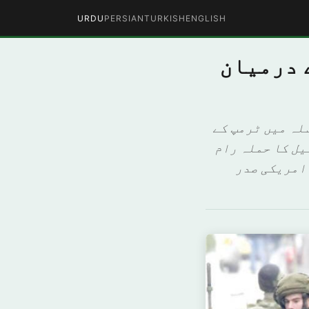
URDU
PERSIAN
TURKISH
ENGLISH
 درمیان
لہ میں ٹرمپ کے
یل کا حملہ رام
 امریکی صدر