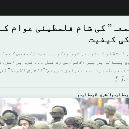
معہ” کی شام فلسطینی عوام کے
کی کیفیت
 انتظار کے ذریعہ غور وفکر۔۔۔ بیت المقدس کے سلس
ع پیمانہ پر بین الاقوامی رد عمل ۔۔۔ غزہ پر اسرائ
 أنقرة: سعيد عبد الرازق – رياض: "الشرق الاوسط” کل
س […]
وسط اردوالشرق الاوسط اردو