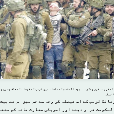
ے ذریعہ غور وفکر۔۔۔ بیت المقدس کے سلسلہ میں ٹرمپ کے فیصلے کے حلاف وسیع پی
 حملہ
نالڈ ٹرمپ کے اس فیصلہ کی وجہ سے جس میں اس نے بیت
لحکومت قرار دینے اور امریکی سفارت خانہ کو منتق