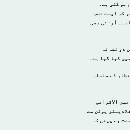
 ہو گئی ہے۔
ر کر اپنے غضب
ابلہ آرائی بھی
ں دو نشانہ
یں کیا گیا ہے۔
تظار کے سلسلہ
بین الاقوامی
لادیمئر پوٹن سے
خت بے چینی کا