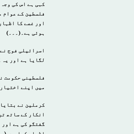
کہی ہے اس کی وجہ
فلسطین کے عوام م
اور غصے کا اظہار
ہوئی ہے۔(۔۔۔)
اسرائیلی فوج نے ا
لگایا ہے اور یہ 
فلسطینی حکومت نے
میں اپنے اختیارا
کرملین نے بتایا 
انکار کے ساتھ تر
گفتگو کی ہے اور 
اظہار کیا ہے۔(۔۔