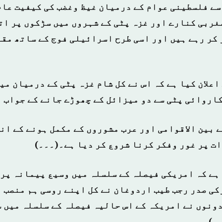
 سے فلسطینی عوام کے درمیان غیظ وغضب کی کیفیت عام
غربی کنارے اور غزہ پٹی کے شہروں میں سڑکوں پر ات
 کر رہے ہیں اور اسی طرح اسرائیلی فوج کے ساتھ مق
علان کیا ہے کہ اس نے کل شام غزہ پٹی کے درمیان می
کاروائی پٹی سے دو میزائل کے چھوڑے جانے کے جواب م
 بین الاقوامی اور عرب مشوروں کے مکمل ہونے کے ان
ت پر غور وفکر کرنا شروع کر دیا ہے۔(۔۔۔)
ہے کہ امریکی فیصلہ کے سلسلہ میں وسیع پیمانہ پر 
کی صدر رجب طیب اردوغان نے کل اپنے روسی ہم منصب ف
دونوں نے امریکہ کے اس حالیہ فیصلہ کے سلسلہ میں س
۔)