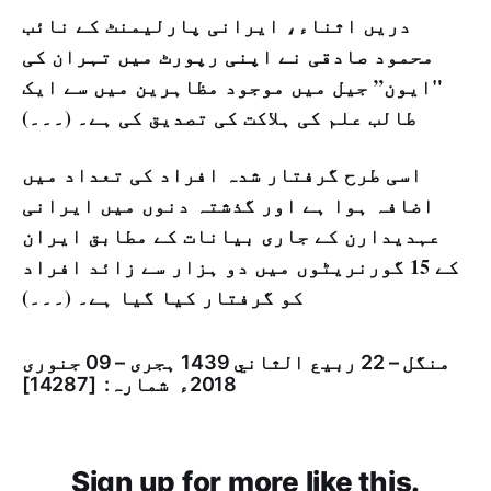
دریں اثناء، ایرانی پارلیمنٹ کے نائب
محمود صادقی نے اپنی رپورٹ میں تہران کی
"ایون” جیل میں موجود مظاہرین میں سے ایک
طالب علم کی ہلاکت کی تصدیق کی ہے۔ (۔۔۔)
اسی طرح گرفتار شدہ افراد کی تعداد میں
اضافہ ہوا ہے اور گذشتہ دنوں میں ایرانی
عہدیدارن کے جاری بیانات کے مطابق ایران
کے 15 گورنریٹوں میں دو ہزار سے زائد افراد
کو گرفتار کیا گیا ہے۔ (۔۔۔)
منگل – 22 ربيع الثاني 1439 ہجری – 09 جنوری
2018ء شمارہ: [14287]
Sign up for more like this.