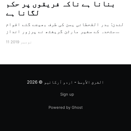
بنانا ہے ناکہ فریقوں پر حکم
لگانا ہے
لندن: بدر القحطانی یمن کی طرف بھیجے گئے اقوام
متحدہ کے سفیر مارٹن گریفتھ نے پرزور انداز
میں کہا کہ وہ یمن میں جنگ کے خاتمہ کے لئے
11 نومبر 2019
ثالثی اور اس کشمکش کی حدبندی کرنے کے لئے ایک
وسیع معاہدہ کرنے کے سلسلہ میں مدد کرنے کا
کردار ادا کر رہے ہیں […]
الشرق الأوسط - اردو آرکائیو
© 2026
Sign up
Powered by Ghost