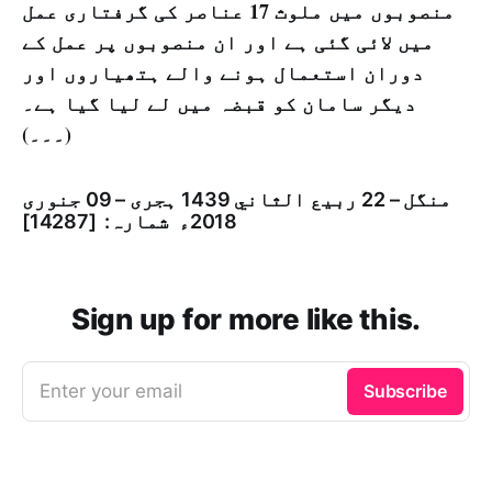
منصوبوں میں ملوث 17 عناصر کی گرفتاری عمل
میں لائی گئی ہے اور ان منصوبوں پر عمل کے
دوران استعمال ہونے والے ہتھیاروں اور
دیگر سامان کو قبضہ میں لے لیا گیا ہے۔
(۔۔۔)
منگل – 22 ربيع الثاني 1439 ہجری – 09 جنوری
2018ء شمارہ: [14287]
Sign up for more like this.
Enter your email
Subscribe