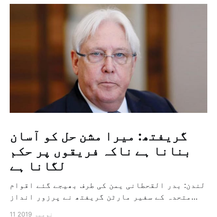
گریفتھ: میرا مشن حل کو آسان
بنانا ہے ناکہ فریقوں پر حکم
لگانا ہے
لندن: بدر القحطانی یمن کی طرف بھیجے گئے اقوام
متحدہ کے سفیر مارٹن گریفتھ نے پرزور انداز
میں کہا کہ وہ یمن میں جنگ کے خاتمہ کے لئے
11 نومبر 2019