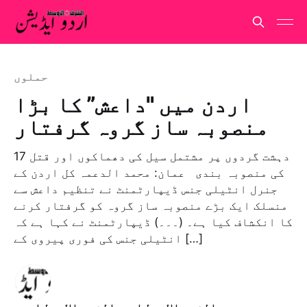
حملوں
اردن میں "داعش” کا بڑا
منصوبہ ساز گروہ گرفتار
17 دہشت گردوں پر مشتمل سیل کی دھماکوں اور قتل
کی منصوبہ بندی عمان: محمد الدعمہ کل اردن کے
جنرل انٹیلی جنس ڈیپارٹمنٹ نے تنظیم داعش سے
منسلک ایک بڑے منصوبہ ساز گروہ کو گرفتار کرنے
کا انکشاف کیا ہے۔ (۔۔۔) ڈیپارٹمنٹ نے کہا ہے کہ
انٹیلی جنس کی فوری پیروی کے […]