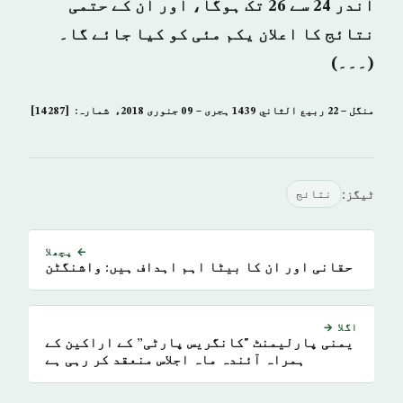
اندر 24 سے 26 تک ہوگا، اور ان کے حتمی
نتائج کا اعلان یکم مئی کو کیا جائے گا۔
(۔۔۔)
منگل – 22 ربيع الثاني 1439 ہجری – 09 جنوری 2018ء شمارہ: [14287]
ٹیگز:
نتائج
← پچھلا
حقانی اور ان کا بیٹا اہم اہداف ہیں: واشنگٹن
اگلا →
یمنی پارلیمنٹ "کانگریس پارٹی” کے اراکین کے
ہمراہ آئندہ ماہ اجلاس منعقد کر رہی ہے