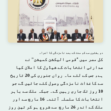
دو ہفتوں سے کم مدت کے بعد نامزدگی کا اجراء
کل مصر میں "قومی الیکشن کمیشن” نے
صدارتی انتخابات کے شیڈول کا اعلان کیا
ہے، جس کے لئے ماہ رواں جنوری کی 20 تاریخ
سے کاغذات نامزدگی وصول کئے جائیں گے جو
10 روز تک جاری رہیں گے۔ جبکہ ملک سے باہر
انتخابات کا سلسلہ آئندہ 16 مارچ سے اور
ملک کے اندر 26 مارچ سے شروع ہو کر تین روز