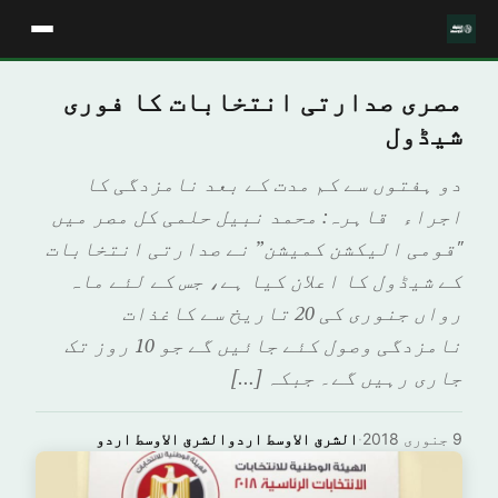
مصری صدارتی انتخابات کا فوری
شیڈول
دو ہفتوں سے کم مدت کے بعد نامزدگی کا
اجراء قاہرہ: محمد نبیل حلمی کل مصر میں
"قومی الیکشن کمیشن” نے صدارتی انتخابات
کے شیڈول کا اعلان کیا ہے، جس کے لئے ماہ
رواں جنوری کی 20 تاریخ سے کاغذات
نامزدگی وصول کئے جائیں گے جو 10 روز تک
جاری رہیں گے۔ جبکہ […]
9 جنوری 2018
·
الشرق الاوسط اردوالشرق الاوسط اردو