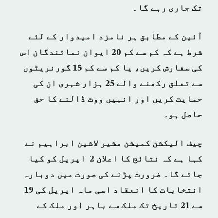
تک جاری رہے گا۔
آئین کے مطابق ہر نامزد امیدوار کے لئے
شرط ہے کہ کم سے کم 20 ایوان نمائندگان اس
کی سفارش کریں، یا کم سے کم 15 گورنریٹوں
سے تعلق رکھنے والے 25 ہزار شہری ان کی
حمایت کریں اور انہیں ووٹ ڈالنے کا حق
حاصل ہو۔
چیف الیکشن کمیشن مشیر لاشین ابراہیم نے
کہا ہے کہ نتائج کا اعلان 2 اپریل کو کیا
جائے گا۔ ضرورت پڑنے کی صورت میں دوبارہ
انتخابات کا انعقاد اسی ماہ اپریل کی 19
سے 21 تاریخ تک ملک سے باہر اور ملک کے