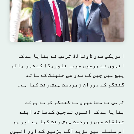
امریکی صدر ڈونالڈ ٹرمپ نے بتایا ہے کہ
انہوں نے پرسوں صوبہ فلوریڈا کے شہر پالم
پیچ میں چین کے صدر شی جنپنگ کے ساتھ
گفتگو کے دوران زبردست پیش رفت کیا ہے۔
ٹرمپ نے صحافیوں سے گفتگو کرتے ہوئے
بتایا ہے کہ انہوں نے چین کے ساتھ اپنے
تعلقات میں زبردست پیش رفت کیا ہے اور ہم
اس سلسلہ میں مزید آگے بڑھیں گے اور انہوں