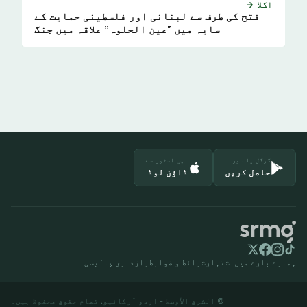
اگلا →
فتح کی طرف سے لبنانی اور فلسطینی حمایت کے
سایہ میں "عین الحلوہ” علاقہ میں جنگ
گوگل پلے پر
ایپ اسٹور سے
حاصل کریں
ڈاؤن لوڈ
ہمارے بارے میں
اشتہار
شرائط و ضوابط
رازداری پالیسی
© الشرق الأوسط - اردو آرکائیو. تمام حقوق محفوظ ہیں۔