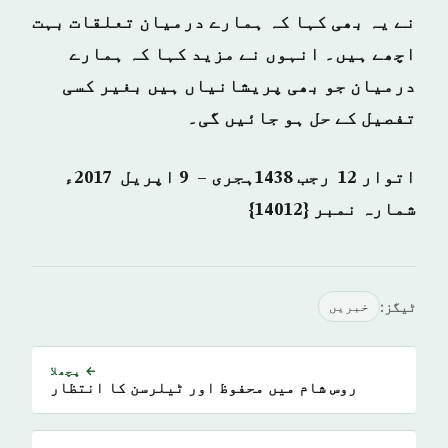
نے یہ بھی کہا کہ ہمارے درمیان تعلقات بہت
اچھے ہیں۔ انہوں نے مزید کہا کہ ہمارے
درمیان جو بھی پریشانیاں ہیں بغیر کسی
تفصیل کے حل ہو جائیں گی۔
اتوار 12 رجب 1438ہجری – 9 اپریل 2017ء
شمارہ نمبر {14012}
ٹیگز:
خبريں
← پچھلا
روس شام میں محفوظ اور ٹیلرسن کا انتظار