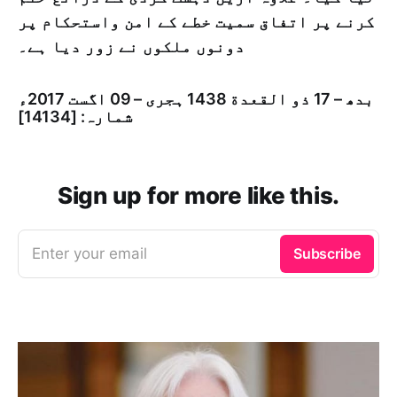
کرنے پر اتفاق سمیت خطے کے امن واستحکام پر
دونوں ملکوں نے زور دیا ہے۔
بدھ – 17 ذو القعدة 1438 ہجری – 09 اگست 2017ء
شمارہ: [14134]
Sign up for more like this.
Enter your email
Subscribe