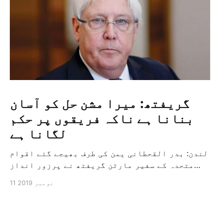
گریفتھ: میرا مشن حل کو آسان
بنانا ہے ناکہ فریقوں پر حکم
لگانا ہے
لندن: بدر القحطانی یمن کی طرف بھیجے گئے اقوام
متحدہ کے سفیر مارٹن گریفتھ نے پرزور انداز
میں کہا کہ وہ یمن میں جنگ کے خاتمہ کے لئے
11 نومبر 2019
ثالثی اور اس کشمکش کی حدبندی کرنے کے لئے ایک
وسیع معاہدہ کرنے کے سلسلہ میں مدد کرنے کا
کردار ادا کر رہے ہیں […]