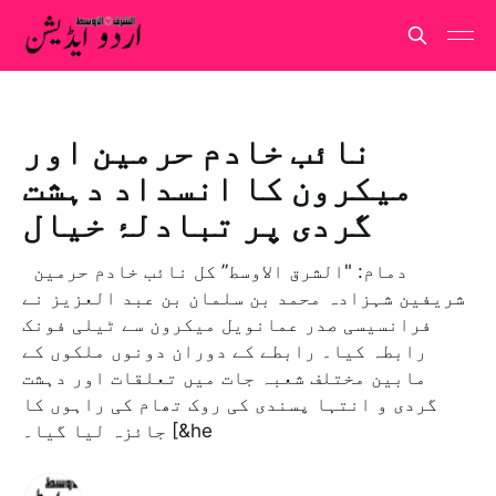
نائب خادم حرمین اور
میکرون کا انسداد دہشت
گردی پر تبادلۂ خیال
دمام: "الشرق الاوسط” کل نائب خادم حرمین
شریفین شہزادہ محمد بن سلمان بن عبد العزیز نے
فرانسیسی صدر عمانویل میکرون سے ٹیلی فونک
رابطہ کیا۔ رابطے کے دوران دونوں ملکوں کے
مابین مختلف شعبہ جات میں تعلقات اور دہشت
گردی و انتہا پسندی کی روک تھام کی راہوں کا
جائزہ لیا گیا۔ [&he