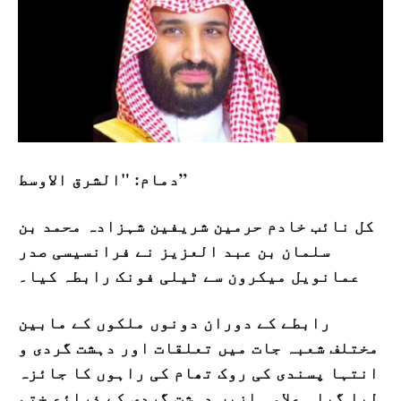
دمام: "الشرق الاوسط”
کل نائب خادم حرمین شریفین شہزادہ محمد بن
سلمان بن عبد العزیز نے فرانسیسی صدر
عمانویل میکرون سے ٹیلی فونک رابطہ کیا۔
رابطے کے دوران دونوں ملکوں کے مابین
مختلف شعبہ جات میں تعلقات اور دہشت گردی و
انتہا پسندی کی روک تھام کی راہوں کا جائزہ
لیا گیا۔ علاوہ ازیں دہشت گردی کے ذرائع ختم