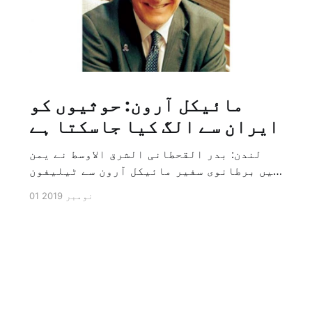
مائیکل آرون: حوثیوں کو
ایران سے الگ کیا جاسکتا ہے
لندن: بدر القحطانی الشرق الاوسط نے یمن
میں برطانوی سفیر مائیکل آرون سے ٹیلیفون
پر ہونے والے انٹرویو کے دوران سوال کیا
01 نومبر 2019
کہ کیا ایران کو حوثیوں سے الگ کیا جاسکتا
ہے؟ تو انہوں نے جواب کے طور پر کہا کہ ہاں
کیا جا سکتا ہے اور انہوں نے یہ بھی کہا
[…]