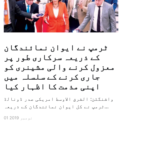
ٹرمپ نے ایوان نمائندگان
کے ذریعہ سرکاری طور پر
معزول کرنے والی مشینری کو
جاری کرنے کے سلسلہ میں
اپنی مذمت کا اظہار کیا
واشنگٹن: الشرق الاوسط امریکی صدر ڈونالڈ
ٹرمپ نے کل ایوان نمائندگان کے ذریعہ
سرکاری طور پر معزول کرنے والی مشینری کو
01 نومبر 2019
جاری کرنے کے سلسلہ میں اپنی مذمت کا
اظہار کیا ہے اور کہا ہے کہ امریکی تاریخ
کی سب سے بڑی سیاسی بائکاٹ کی مہم ہے۔