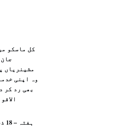
کل ماسکو می
جان 
مشینریاں پہ
وہ اپنی خدما
بھی رد کر د
الاقو
ہفتہ – 18 ذی الحجہ 1438 ہجری مطابق 09 ستمبر 2017 ء شمارہ نمبر: (14165)