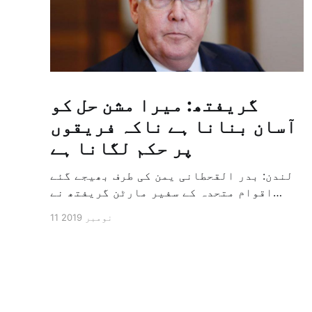
گریفتھ: میرا مشن حل کو
آسان بنانا ہے ناکہ فریقوں
پر حکم لگانا ہے
لندن: بدر القحطانی یمن کی طرف بھیجے گئے
اقوام متحدہ کے سفیر مارٹن گریفتھ نے
پرزور انداز میں کہا کہ وہ یمن میں جنگ کے
11 نومبر 2019
خاتمہ کے لئے ثالثی اور اس کشمکش کی
حدبندی کرنے کے لئے ایک وسیع معاہدہ کرنے
کے سلسلہ میں مدد کرنے کا کردار ادا کر
رہے ہیں […]