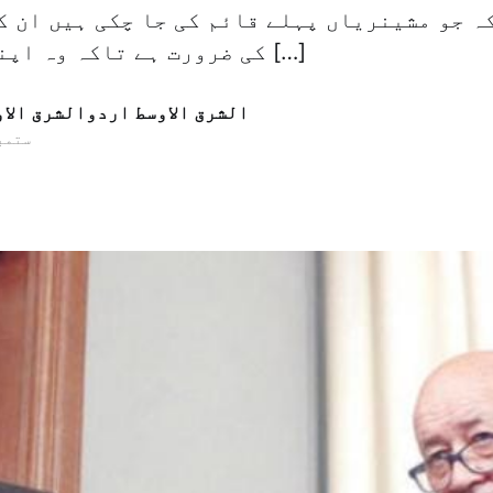
ہ جو مشینریاں پہلے قائم کی جا چکی ہیں ان ک
کی ضرورت ہے تاکہ وہ اپنی خدمات بحسن […]
الشرق الاوسط اردوالشرق الا
09 ستمبر 