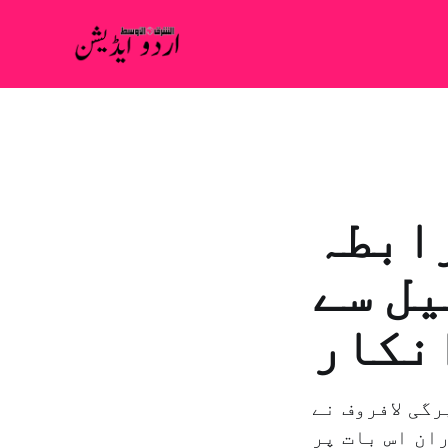
رابطہ
یل سے
نکار
گی لافروف نے
ان اس بات پر