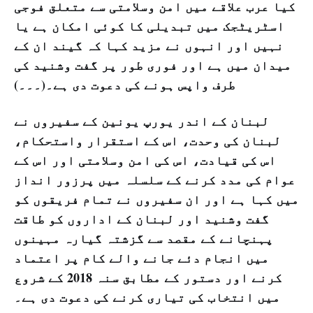
کیا عرب علاقے میں امن وسلامتی سے متعلق فوجی
اسٹریٹجک میں تبدیلی کا کوئی امکان ہے یا
نہیں اور انہوں نے مزید کہا کہ گیند ان کے
میدان میں ہے اور فوری طور پر گفت وشنید کی
طرف واپس ہونے کی دعوت دی ہے۔(۔۔۔)
لبنان کے اندر یورپ یونین کے سفیروں نے
لبنان کی وحدت، اس کے استقرار واستحکام،
اس کی قیادت، اس کی امن وسلامتی اور اس کے
عوام کی مدد کرنے کے سلسلہ میں پرزور انداز
میں کہا ہے اور ان سفیروں نے تمام فریقوں کو
گفت وشنید اور لبنان کے اداروں کو طاقت
پہنچانے کے مقصد سے گزشتہ گیارہ مہینوں
میں انجام دئے جانے والے کام پر اعتماد
کرنے اور دستور کے مطابق سنہ 2018 کے شروع
میں انتخاب کی تیاری کرنے کی دعوت دی ہے۔