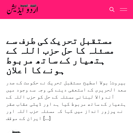
مستقبل تحریک کی طرف سے
مسئلہ کا حل حزب اللہ کے
ہتھیار کے ساتھ مربوط
ہونے کا اعلان
بیروت: بولا اسطیح مستقبل تحریک نے حکومت کے صدر
سعد الحریری کے استعفی دینے کی وجہ سے وجود میں
آنے والا لبنانی مسئلہ کے حل کو حزب اللہ کے
ہتھیار کے ساتھ مربوط کیا ہے اور ڈپٹی عقاب صقر
نے پرزور انداز میں کہا کہ مسئلہ حزب اللہ اور
ایران کے موقف […]