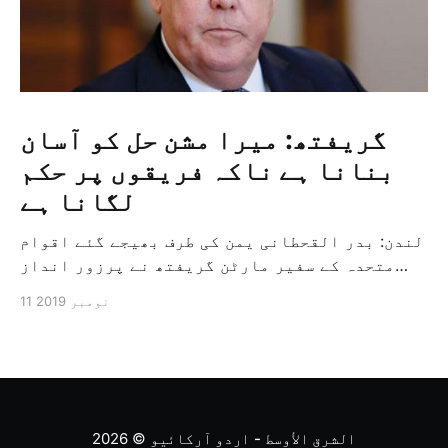
گریفتھ: میرا مشن حل کو آسان
بنانا ہے ناکہ فریقوں پر حکم
لگانا ہے
لندن: بدر القحطانی یمن کی طرف بھیجے گئے اقوام
متحدہ کے سفیر مارٹن گریفتھ نے پرزور انداز
میں کہا کہ وہ یمن میں جنگ کے خاتمہ کے لئے
11 نومبر 2019
ثالثی اور اس کشمکش کی حدبندی کرنے کے لئے ایک
وسیع معاہدہ کرنے کے سلسلہ میں مدد کرنے کا
کردار ادا کر رہے ہیں […]
الشرق الأوسط - اردو آرکائیو
© 2026