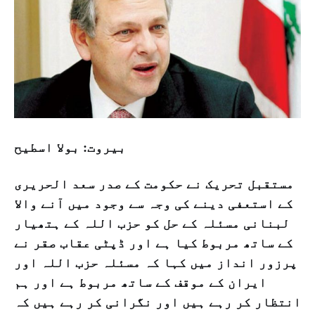
بیروت: بولا اسطیح
مستقبل تحریک نے حکومت کے صدر سعد الحریری
کے استعفی دینے کی وجہ سے وجود میں آنے والا
لبنانی مسئلہ کے حل کو حزب اللہ کے ہتھیار
کے ساتھ مربوط کیا ہے اور ڈپٹی عقاب صقر نے
پرزور انداز میں کہا کہ مسئلہ حزب اللہ اور
ایران کے موقف کے ساتھ مربوط ہے اور ہم
انتظار کر رہے ہیں اور نگرانی کر رہے ہیں کہ