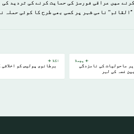
کرنے میں عراقی فورسز کی حمایت کرنے کی تردید کی ہ
"القائم” نامی شہر پر کسی بھی طرح کا کوئی حملہ ن
← پچھلا
اگلا →
ٹرمپ کی طرف سے وزیر ماحولیات کی نامزدگی
برطانوی پولیس کو اخلاقی 
ین غصہ کی لہر