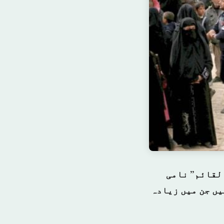
القائم” نامی
با 60 افراد ہلاک ہوئے ہیں جن میں زیادہ