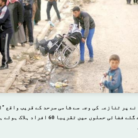
نے پر تنازعہ کی وجہ سے شامی سرحد کے قریب واقع "
عراقی شہر پر کئے گئے فضائی حملوں میں تقری