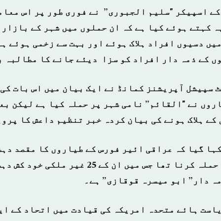
ے اسپیکر "سلیم الجبوری” نے فوری طور پر اس معام
ہ کہتے ہوئے کیا ہے کہ ان حملوں میں شہر کے بازار
یں دسیوں افراد ہلاک ہوئے اور بہت سے زخمی ہوئے
ہی
ں کے ذمہ دار افراد کو سزا دیئے جانے کا مطالبہ ب
 سپیشل آپریشنز کمانڈ نے ایک بیان میں اس بات کی 
روں نے "القائم” نامی شہر پر حملہ کیا ہے لیکن ب
کے ہلاک ہونے کی بیان کردہ خبر تنظیم داعش کا پرو
کہا گیا کہ عراقی ائیر فورس کے طیاروں کا مقصد دہش
دومنزلہ مکان پر حملہ کرنا تھا جس میں ان کے 25 غ
مہ دار” ابو میسرہ قوقازی” ہے۔
یاست ہائے متحدہ امریکہ کی قیادت میں اتحاد کے ای