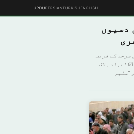
URDU
PERSIAN
TURKISH
ENGLISH
 دسیوں
ری
 سرحد کے قریب
واقع "القائم” نامی عراقی شہر پر کئے گئے فضائی حملوں میں تقریبا 60 افراد ہلاک
 "سلیم