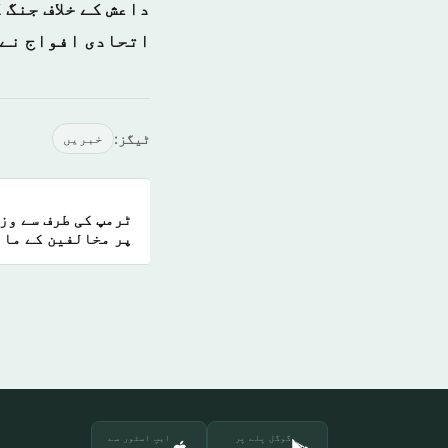
داعش کے خلاف جنگ 
اتحادی افواج نے 
ٹیگز:
خبريں
پر مخالفین کے ماب
گوگل پلے پر
ایپ اسٹور سے