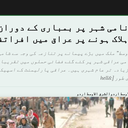
نامی شہر پر بمباری کے دوران
لاک ہونے پر عراق میں افراتف
وسط” ملک میں بڑے پیمانے پر تنازعہ کی وجہ سے شامی
زیادہ تر عام شہری ہیں۔ عراقی پارلیمنٹ کے اسپیکر
ر [&hell
وسط اردوالشرق الاوسط اردو