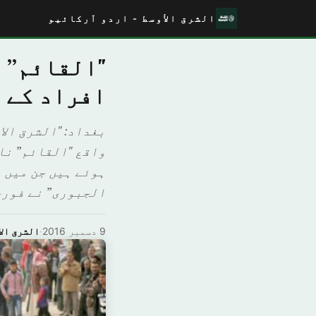
الشرق الأوسط - اردو آرکائیو
"القائم” 
افراد کے ہ
بغداد: "الشرق الا
ہوئے ہیں جن میں 
الجبوری” نے فوری طو
9 دسمبر 2016
·
الشرق الا