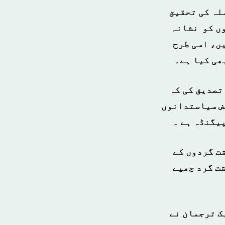
لہ کی تحقیق
وں کو نشانہ
ں، اسی طرح
ھی کیا ہے۔
تصدیق کی کہ
عض سیاستدانوں
پیگنڈہ ہے ۔
ت گردوں کے
یر ملکی خود کش دہشت گرد چھپے
ک ترجمان نے