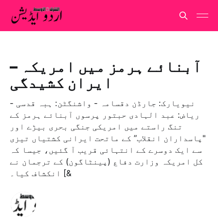
آبنائے ہرمز میں امریکہ –
ایران کشیدگی
نيویارک: جارڈن دقسامہ -­ واشنگٹن: ہبہ قدسی ­-
رياض: عبد الہادی حبتور پرسوں آبنائے ہرمز کے
تنگ راستے میں امریکی جنگی بحری بیڑے اور
"پاسداران انقلاب” کے ماتحت ایرانی کشتیاں تیزی
سے ایک دوسرے کے انتہائی قریب آ گئیں، جیسا کہ
کل امریکہ وزارت دفاع (پینٹاگون) کے ترجمان نے
انکشاف کیا۔ [&