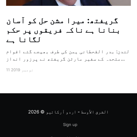
گریفتھ: میرا مشن حل کو آسان
بنانا ہے ناکہ فریقوں پر حکم
لگانا ہے
لندن: بدر القحطانی یمن کی طرف بھیجے گئے اقوام
متحدہ کے سفیر مارٹن گریفتھ نے پرزور انداز
میں کہا کہ وہ یمن میں جنگ کے خاتمہ کے لئے
11 نومبر 2019
ثالثی اور اس کشمکش کی حدبندی کرنے کے لئے ایک
وسیع معاہدہ کرنے کے سلسلہ میں مدد کرنے کا
کردار ادا کر رہے ہیں […]
الشرق الأوسط - اردو آرکائیو
© 2026
Sign up