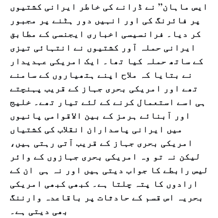
ایس ماہان” نے ڈرانے کی خاطر ایرانی کشتیوں
پر فائرنگ کی اور انہیں دور ہٹنے پر مجبور
کر دیا۔ فرانسیسی اخباری ایجنسی کے مطابق
ایرانی حملہ آور کشتیوں نے انتہائی تیزی
کے ساتھ حملہ کیا تھا۔ ایک امریکی عہدیدار
نے بتایا کہ ملاح اپنے ہتھیاروں کے سامنے
تھے اور امریکی بحری جہاز کے قریب پہنچتے
ہی اسے استعمال کرنے کے لئے تیار تھے۔ خلیج
اور آبنائے ہرمز کے بین الاقوامی پانیوں
میں ایرانی پاسداران انقلاب کی کشتیاں
امریکی بحری جہاز کے قریب آتی رہتی ہیں،
لیکن نہ تو وہ امریکی بحری جہازوں کے وائر
لیس رابطے کا جواب دیتی ہیں اور نہ ہی ان کے
ارادوں کا پتہ چلتا ہے۔ کبھی کبھی امریکی
بحریہ اس قسم کے حادثات پر باقاعدہ وارننگ
بھی دیتی ہے۔