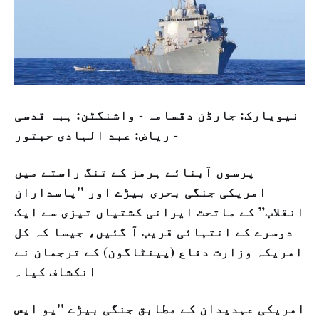
نيویارک: جارڈن دقسامہ -­ واشنگٹن: ہبہ قدسی
­- رياض: عبد الہادی حبتور
پرسوں آبنائے ہرمز کے تنگ راستے میں
امریکی جنگی بحری بیڑے اور "پاسداران
انقلاب” کے ماتحت ایرانی کشتیاں تیزی سے ایک
دوسرے کے انتہائی قریب آ گئیں، جیسا کہ کل
امریکہ وزارت دفاع (پینٹاگون) کے ترجمان نے
انکشاف کیا۔
امریکی عہدیدان کے مطابق جنگی بیڑے "یو ایس