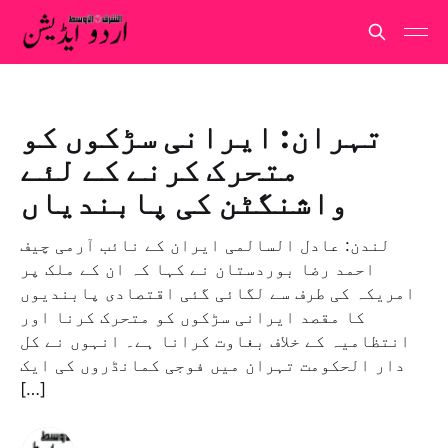
تہران: ایرانی سڑکوں کو
متحرک کرنے کے لئے
واشنگٹن کی پابندیاں
لندن: عادل السالمی ایران کے نائب آرمی چیف
احمد رضا بوردستان نے کہا کہ ان کے ملک پر
امریکہ کی طرف سے لگائی گئی اقتصادی پابندیوں
کا مقصد ایرانی سڑکوں کو متحرک کرنا اور
انتظاميہ کے خلاف بغاوت کرانا ہے۔ انہوں نے کل
دار الحکومت تہران میں فوجی کمانڈروں کی ایک
[…]