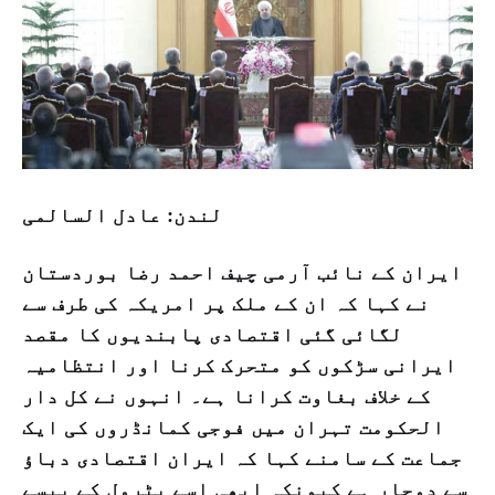
لندن: عادل السالمی
ایران کے نائب آرمی چیف احمد رضا بوردستان
نے کہا کہ ان کے ملک پر امریکہ کی طرف سے
لگائی گئی اقتصادی پابندیوں کا مقصد
ایرانی سڑکوں کو متحرک کرنا اور انتظاميہ
کے خلاف بغاوت کرانا ہے۔ انہوں نے کل دار
الحکومت تہران میں فوجی کمانڈروں کی ایک
جماعت کے سامنے کہا کہ ایران اقتصادی دباؤ
سے دوچار ہے کیونکہ ابھی اسے پٹرول کے پیسے