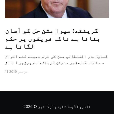
گریفتھ: میرا مشن حل کو آسان
بنانا ہے ناکہ فریقوں پر حکم
لگانا ہے
لندن: بدر القحطانی یمن کی طرف بھیجے گئے اقوام
متحدہ کے سفیر مارٹن گریفتھ نے پرزور انداز
میں کہا کہ وہ یمن میں جنگ کے خاتمہ کے لئے
11 نومبر 2019
ثالثی اور اس کشمکش کی حدبندی کرنے کے لئے ایک
وسیع معاہدہ کرنے کے سلسلہ میں مدد کرنے کا
کردار ادا کر رہے ہیں […]
الشرق الأوسط - اردو آرکائیو
© 2026