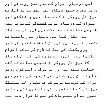
اسی درمیان ایران کے صدر حسن روحانی اور
وزیر دفاع حسین دہقان نیہ میں سے ہر ایک نے
میزائل پروگرام کے سلسلہ میں واشنگٹن اور
تہران کے درمیان ہوئی کشیدگی کے سایہ میں
خلیجی ممالک کے معاملات میں ایرانی مداخلت
سے انکار کیا ہے۔ دہقان نے ریاستہائے
متحدہ امریکہ پر ایران کے خلاف نفسیاتی اور
پروپگنڈہ کی جنگ کے لازم کرنے کا الزام
لگایا ہے۔ انہوں نے مزید کہا کہ ان کے ملک
کا میزائل پروگرام خلیجی ممالک کے لئے
چیلنج نہیں ہے اور نہ ہوگا۔ اسی طرح وزیر
دفاع نے ان رپورٹ کی بھی تردید کی ہے جس میں
ایران کی طرف سے پرسو کم فاصلے والے بیلسٹک
میزائل کے نئے تجربہ کی بات کہی گئی ہے اور
انہوں نے ان معلومات کو جھوٹا قرار دیا ہے۔