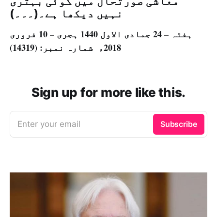
معاشی صورتحال میں کوئی بہتری
نہیں دیکھا ہے۔(۔۔۔)
ہفتہ – 24 جمادی الاول 1440 ہجری – 10 فروری
2018ء شمارہ نمبر: (14319)
Sign up for more like this.
Enter your email
Subscribe