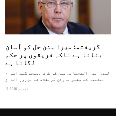
گریفتھ: میرا مشن حل کو آسان
بنانا ہے ناکہ فریقوں پر حکم
لگانا ہے
لندن: بدر القحطانی یمن کی طرف بھیجے گئے اقوام
متحدہ کے سفیر مارٹن گریفتھ نے پرزور انداز
میں کہا کہ وہ یمن میں جنگ کے خاتمہ کے لئے
11 نومبر 2019
ثالثی اور اس کشمکش کی حدبندی کرنے کے لئے ایک
وسیع معاہدہ کرنے کے سلسلہ میں مدد کرنے کا
کردار ادا کر رہے ہیں […]