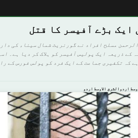
 ایک بڑے آفیسر کا قتل
الرحمن مسلح افراد نے گورنریٹ شمال سیناء کی دار
ہ کے ذریعہ ایک پولیس آفیسر کو ہلاک کر دیا ہے۔ اس
ہے کہ تکفیری جماعت کے ایک فرد کو پولس فورس کے ر
وسط اردوالشرق الاوسط اردو