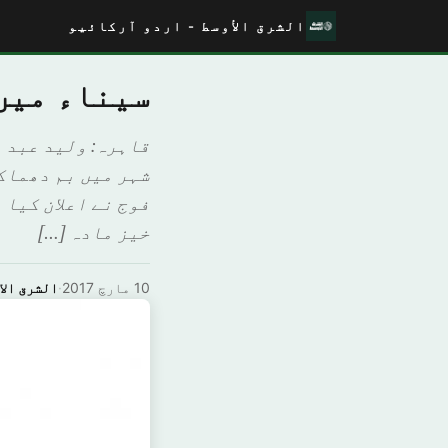
الشرق الأوسط - اردو آرکائیو
سیناء میں
قاہرہ: ولید عبد 
شہر میں بم دھماک
فوج نے اعلان کیا 
خیز مادہ […]
10 مارچ 2017
·
الشرق الا