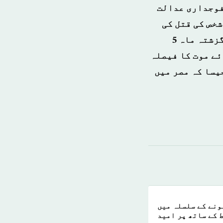
 فوجداری عدالت
شخص کی قتل کی
پاداش میں ایک شخص کے خلاف سزائے موت کا فیصلہ سنایا ہے۔ عدالت نے گزشتہ ماہ 5
سزائے موت کا فیصلہ
یسا کہ مصر میں
ونے کے سلسلہ میں
 کے ساتھ پر امید