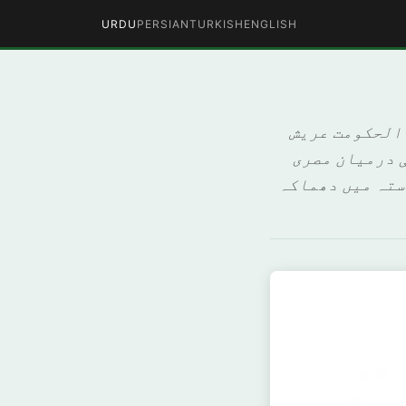
URDU
PERSIAN
TURKISH
ENGLISH
 الحکومت عریش
ی درمیان مصری
استہ میں دھماکہ