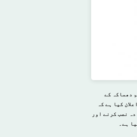
م دھماکہ کے
علان کیا ہے کہ
دہ نصب کرنے اور
یا ہے۔