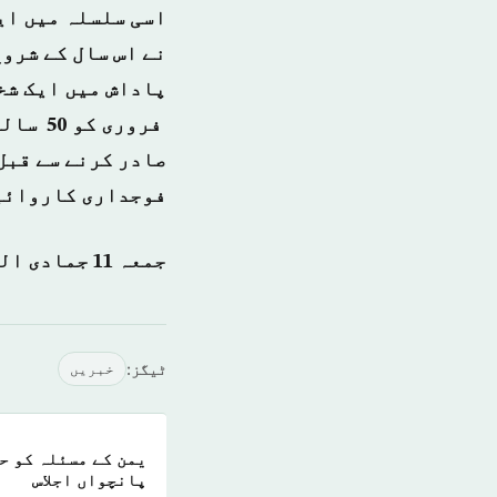
اسی سلسلہ میں ای
نے اس سال کے شروع
فروری 
صادر کرنے سے قبل 
فوجداری کاروائیو
جمعہ 11 جمادی الثانی 1438ہجری – 10 مارچ 2017ء شمارہ نمبر {13982}
ٹیگز:
خبريں
یمن کے مسئلہ کو ح
پانچواں اجلاس