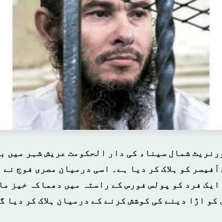
رنریٹ شمال سیناء کی دار الحکومت عریش شہر میں ب
فیسر کو ہلاک کر دیا ہے۔ اسی درمیان مصری فوج نے ا
ایک فرد کو پولس فورس کے راستہ میں دھماکہ خیز ما
کو اڑا دینے کی کوشش کرنے کے درمیان ہلاک کر دیا گ