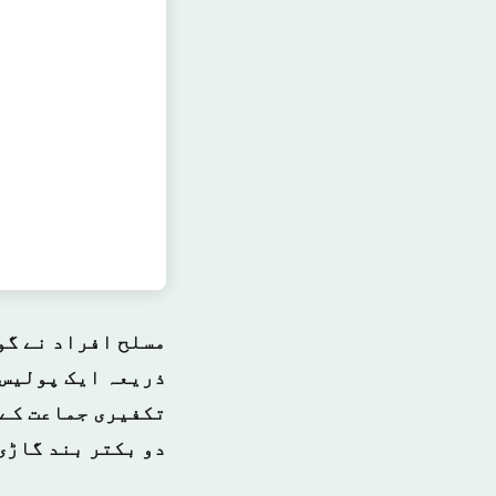
مسلح افراد نے گو
ذریعہ ایک پولیس آ
تکفیری جماعت کے 
دو بکتر بند گاڑی 