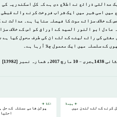
ک عدالتی ذرائع نے اطلاع دی ہے کہ کل اسکندریہ کی
 میں اسی شہر میں ایک شراب فروخت کرنے والے قبطی 
کو 50 سالہ عادل ابو النور السید کے اوراق کو اس کے خلاف 
مفتی کی رائے لینے کے لئے ان کی طرف محول کیا ہے ج
ں کے سلسلہ میں ایک معمول چلا آرہا ہے۔
← پچھلا
اگلا →
ل کرنے کے لئے لندن میں
پوٹن شامی مسئلہ کے حل ہ
احتیاط