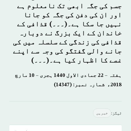
جسم کی جگہ ابھی تک نامعلوم ہے
اور ان کی دفن کی جگہ کو جانا
نہیں جا سکا ہے۔(۔۔۔) قذافی کے
خاندان کے ایک بزرگ نے دوبارہ
قذافی کی زندگی کے سلسلہ میں کی
جانے والی گفتگو کی وجہ سے اپنے
غصے کا اظہار کیا ہے۔(۔۔۔)
ہفتہ – 22 جمادی الاول 1440 ہجری – 10 مارچ
2018ء شمارہ نمبر: (14347)
ٹیگز:
خبريں