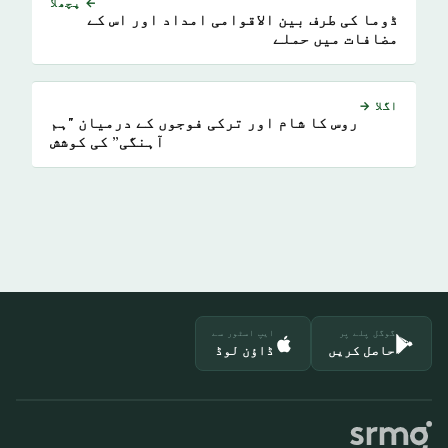
← پچھلا
ڈوما کی طرف بین الاقوامی امداد اور اس کے
مضافات میں حملے
اگلا →
روس کا شام اور ترکی فوجوں کے درمیان "ہم
آہنگی” کی کوشش
گوگل پلے پر
ایپ اسٹور سے
حاصل کریں
ڈاؤن لوڈ