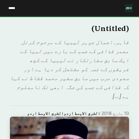
(Untitled)
قاہرہ: جمال جوہر لیبیا کے مرحوم کرنل
معمر قذافی کے جسم کے بارے میں لبیا کے
ایک سابق سفارتکار نے لیبیا کے کچھ
فریقوں کے غصہ کو مشتعل کر دیا ہے اور
سعودی عرب میں سابق سفیر محمد قشاط نے کہا
کہ قذافی کے جسم کی جگہ ابھی تک نامعلوم
ہے […]
10 مارچ 2018
·
الشرق الاوسط اردوالشرق الاوسط اردو