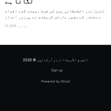
لگانا ہے
لندن: بدر القحطانی یمن کی طرف بھیجے گئے اقوام
متحدہ کے سفیر مارٹن گریفتھ نے پرزور انداز
میں کہا کہ وہ یمن میں جنگ کے خاتمہ کے لئے
11 نومبر 2019
ثالثی اور اس کشمکش کی حدبندی کرنے کے لئے ایک
وسیع معاہدہ کرنے کے سلسلہ میں مدد کرنے کا
کردار ادا کر رہے ہیں […]
الشرق الأوسط - اردو آرکائیو
© 2026
Sign up
Powered by Ghost