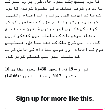
قاہرہ پہنچ چکے ہیں۔ خاص طور پر وہ مصر کے
ساتھ دو طرفہ تعلقات کو مظبوط کرنے، قاہرہ
کے ساتھ اس سے قبل ہونے والے افہام وتفہیم
کو مزید بہتر بنانے، غزہ کے محاصرہ کو کم
کرنے کی شکلوں اور دونوں طرفین سے متعلق
مختلف موضوعات کے سلسلہ میں گفتگو کریں
گے۔۔۔ اسی طرح ملک کے نئے مسائل، فلسطینی
قوم کے اتحاد اور قومی مفادات کو حاصل کرنے
کے سلسلہ میں بھی گفتگو کریں گے۔
اتوار – 19 ذی الحجہ 1438 ہجری مطابق 10
ستمبر 2017 ء شمارہ نمبر: (14166)
Sign up for more like this.