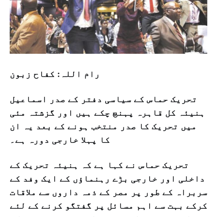
رام اللہ: کفاح زبون
تحریک حماس کے سیاسی دفتر کے صدر اسماعیل
ہنیئہ کل قاہرہ پہنچ چکے ہیں اور گزشتہ مئی
میں تحریک کا صدر منتخب ہونے کے بعد یہ ان
کا پہلا خارجی دورہ ہے۔
تحریک حماس نے کہا ہے کہ ہنیئہ تحریک کے
داخلی اور خارجی بڑے رہنماؤں کے ایک وفد کے
سربراہ کے طور پر مصر کے ذمہ داروں سے ملاقات
کرکے بہت سے اہم مسائل پر گفتگو کرنے کے لئے