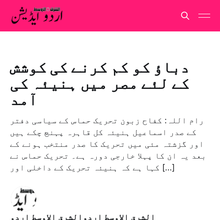
دباؤ کو کم کرنے کی کوشش
کے لئے مصر میں ہنیئہ کی
آمد
رام اللہ: کفاح زبون تحریک حماس کے سیاسی دفتر
کے صدر اسماعیل ہنیئہ کل قاہرہ پہنچ چکے ہیں
اور گزشتہ مئی میں تحریک کا صدر منتخب ہونے کے
بعد یہ ان کا پہلا خارجی دورہ ہے۔ تحریک حماس نے
کہا ہے کہ ہنیئہ تحریک کے داخلی اور […]
الشرق الاوسط اردوالشرق الاوسط اردو