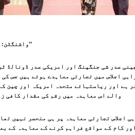
واشنگٹن: "الشرق الاوسط”
ینی صدر شی جنگپنگ اور امریکی صدر ڈونالڈ ٹر
ہی اجلاس میں تجارتی معاہدے ہوئے ہیں جس کی 
ر ہے اور ریاستہائے متحدہ امریکہ اور چین کے
والے اس معاہدہ میں رقم کی مقدار کافی زی
ی اجلاس تجارتی معاہدہ پر ہی منحصر نہیں تھا 
ور کام کے مواقع فراہم کرنے کے معاہدہ کے بعد