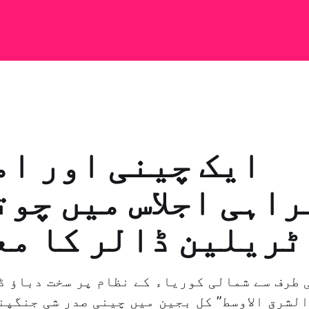
ایک چینی اور ا
اہی اجلاس میں چو
ٹریلین ڈالر کا مع
 طرف سے شمالی کوریاء کے نظام پر سخت دباؤ ڈ
الشرق الاوسط” کل بجین میں چینی صدر شی جنگپن