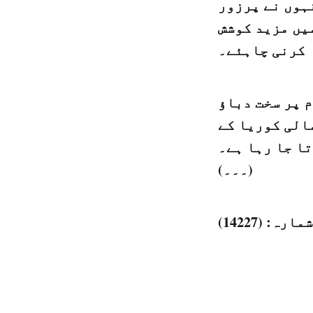
ہوں نے پرزور
یں مزید کوشش
کرنی چاہئے۔
 پر سخت دباؤ
الی کوریا کے
ا جا رہا ہے۔
(۔۔۔)