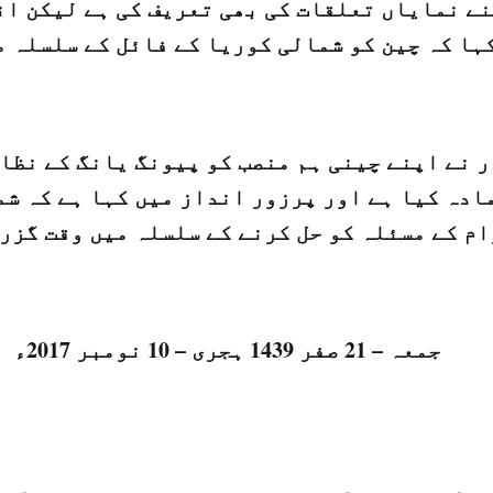
ے نمایاں تعلقات کی بھی تعریف کی ہے لیکن ان
ہا کہ چین کو شمالی کوریا کے فائل کے سلسلہ م
 نے اپنے چینی ہم منصب کو پیونگ یانگ کے نظام
ادہ کیا ہے اور پرزور انداز میں کہا ہے کہ شم
م کے مسئلہ کو حل کرنے کے سلسلہ میں وقت گزرت
جمعہ – 21 صفر 1439 ہجری – 10 نومبر 2017ء شمارہ: (14227)