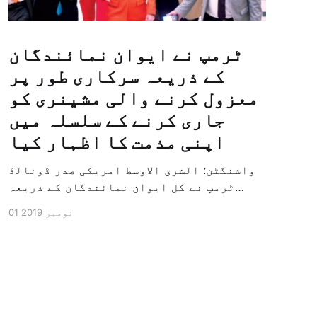
ٹرمپ نے ایوان نمائندگان
کے ذریعہ سرکاری طور پر
معزول کرنے والی مشینری کو
جاری کرنے کے سلسلہ میں
اپنی مذمت کا اظہار کیا
واشنگٹن: الشرق الاوسط امریکی صدر ڈونالڈ
ٹرمپ نے کل ایوان نمائندگان کے ذریعہ
سرکاری طور پر معزول کرنے والی مشینری کو
01 نومبر 2019
جاری کرنے کے سلسلہ میں اپنی مذمت کا
اظہار کیا ہے اور کہا ہے کہ امریکی تاریخ
کی سب سے بڑی سیاسی بائکاٹ کی مہم ہے۔
وائٹ ہاؤس […]