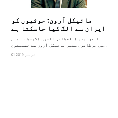
مائیکل آرون: حوثیوں کو
ایران سے الگ کیا جاسکتا ہے
لندن: بدر القحطانی الشرق الاوسط نے یمن
میں برطانوی سفیر مائیکل آرون سے ٹیلیفون
پر ہونے والے انٹرویو کے دوران سوال کیا
01 نومبر 2019
کہ کیا ایران کو حوثیوں سے الگ کیا جاسکتا
ہے؟ تو انہوں نے جواب کے طور پر کہا کہ ہاں
کیا جا سکتا ہے اور انہوں نے یہ بھی کہا
[…]