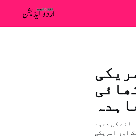
مریکی
تھائی
اہدہ
النے کی دعوت
گ اور امریکی