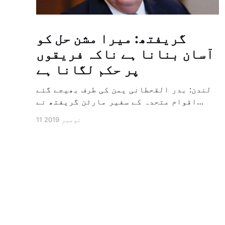
گریفتھ: میرا مشن حل کو
آسان بنانا ہے ناکہ فریقوں
پر حکم لگانا ہے
لندن: بدر القحطانی یمن کی طرف بھیجے گئے
اقوام متحدہ کے سفیر مارٹن گریفتھ نے
پرزور انداز میں کہا کہ وہ یمن میں جنگ کے
11 نومبر 2019
خاتمہ کے لئے ثالثی اور اس کشمکش کی
حدبندی کرنے کے لئے ایک وسیع معاہدہ کرنے
کے سلسلہ میں مدد کرنے کا کردار ادا کر
رہے ہیں […]