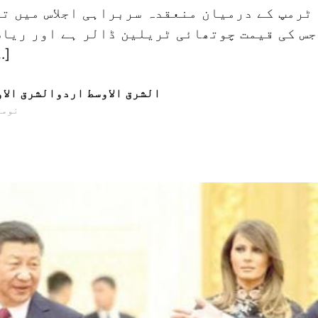
ٹرمپ کے درمیان منعقدہ سربراہی اجلاس میں ت
جس کی قیمت چوتھائی ٹریلین ڈالر ہے اور ریا
امریکہ
الشرق الاوسط اردوالشرق الا
10 نومبر