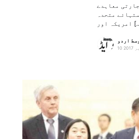
جارتی معاہدے
ستہائے متحدہ
 اور […]
وسط اردو
 2017