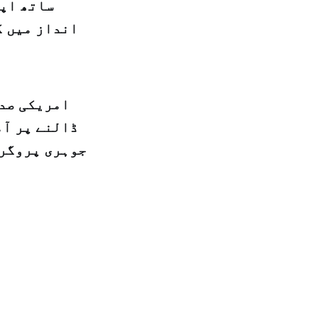
ساتھ اپن
انداز میں ک
امریکی صدر
ڈالنے پر آم
جوہری پروگرا