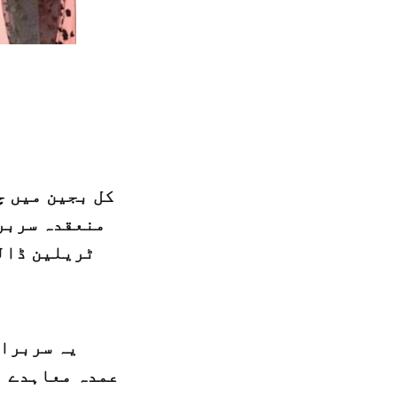
کل بجین میں چ
منعقدہ سربرا
ٹریلین ڈال
یہ سربراہ
عمدہ معاہدے ا