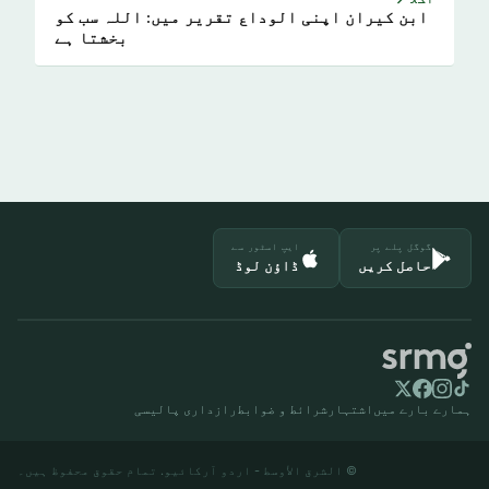
ابن کیران اپنی الوداع تقریر میں: اللہ سب کو
بخشتا ہے
گوگل پلے پر
ایپ اسٹور سے
حاصل کریں
ڈاؤن لوڈ
ہمارے بارے میں
اشتہار
شرائط و ضوابط
رازداری پالیسی
© الشرق الأوسط - اردو آرکائیو. تمام حقوق محفوظ ہیں۔