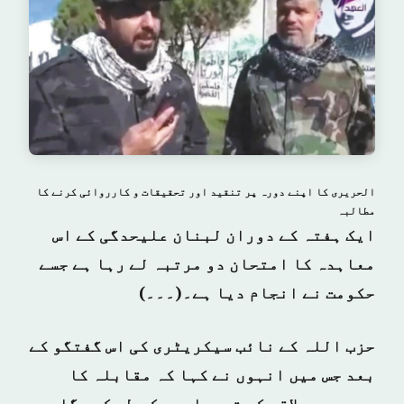
الحریری کا اپنے دورہ پر تنقید اور تحقیقات و کارروائی کرنے کا
مطالبہ
ایک ہفتہ کے دوران لبنان علیحدگی کے اس
معاہدہ کا امتحان دو مرتبہ لے رہا ہے جسے
حکومت نے انجام دیا ہے۔(۔۔۔)
حزب اللہ کے نائب سیکریٹری کی اس گفتگو کے
بعد جس میں انہوں نے کہا کہ مقابلہ کا