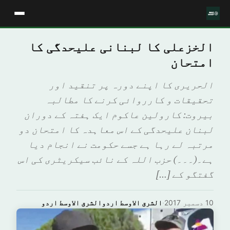
الخزعلی کا لبنانی علیحدگی کا
امتحان
الحریری کا اپنے دورہ پر تنقید اور
تحقیقات و کارروائی کرنے کا مطالبہ
بيروت: كارولين عاكوم ایک ہفتہ کے دوران
لبنان علیحدگی کے اس معاہدہ کا امتحان دو
مرتبہ لے رہا ہے جسے حکومت نے انجام دیا
ہے۔(۔۔۔) حزب اللہ کے نائب سیکریٹری کی اس
گفتگو کے […]
10 دسمبر 2017
·
الشرق الاوسط اردوالشرق الاوسط اردو