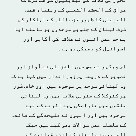
محور ہی علاقہ کی تبدیلیوں کو طے کرے گا
عراق کے الحشد الشعبی کے رہنماء قیس
الخزعلی کا ظہور حزب اللہ کے اہلکار کی
طرف لبنان کے جنوبی سرحدوں پر سامنے آیا
ہے جس میں انہوں نے علاقہ کی آگاہی اور
اسرائیل کو دھمکی دی ہے۔
اس ویڈیو نے جس میں الخزعلی نے آواز اور
تصویر کے ذریعہ پرزور انداز میں کہا ہے کہ
وہ لبنانی سرحد پر موجود ہیں اور خاص طور
پر کفرکلا کے جنوبی علاقہ میں وہ لبنانی
حلقوں میں ناراضگی پیدا کرنے کے لیے
موجود ہیں اور انہوں نے علیحدگی کے فائدہ
کے سلسلہ میں سوالات بھی کیے ہیں جبکہ
الحریری نے لبنان کے اندر قوانین کے