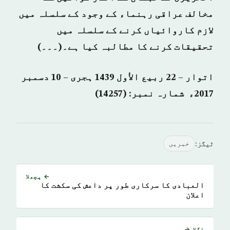
مخالف عراقی رہنماء کے وجود کے سلسلہ میں
لازم کاروائیاں کرنے کے سلسلہ میں
تحقیقات کرنے کا مطالبہ کیا ہے۔(۔۔۔)
اتوار – 22 ربيع الأول 1439 ہجری – 10 دسمبر
2017ء شمارہ نمبر: (14257)
ٹیگز:
خبريں
← پچھلا
العبادی کا سرکاری طور پر داعش کی سکشت کا
اعلان
اگلا →