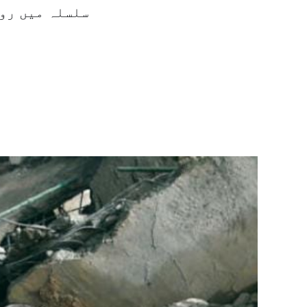
سلسلہ میں روس