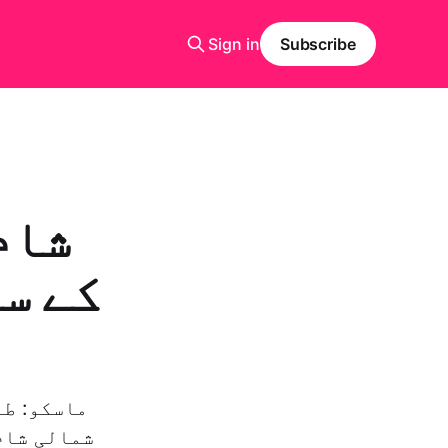
Sign in
Subscribe
شام
کے س
ماسكو: طہ
شمالی شام