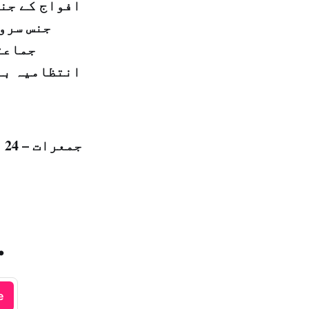
افواج کے جنر
جنس سروس
جماعت
انتظامیہ بند
جمعرات – 24 ربيع الثاني 1440 ہجری – 11 جنوری 2018ء شمارہ نمبر: (14289)
.
e