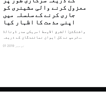
کے ذریعہ سرکاری طور پر
معزول کرنے والی مشینری کو
جاری کرنے کے سلسلہ میں
اپنی مذمت کا اظہار کیا
واشنگٹن: الشرق الاوسط امریکی صدر ڈونالڈ
ٹرمپ نے کل ایوان نمائندگان کے ذریعہ
سرکاری طور پر معزول کرنے والی مشینری کو
01 نومبر 2019
جاری کرنے کے سلسلہ میں اپنی مذمت کا
اظہار کیا ہے اور کہا ہے کہ امریکی تاریخ
کی سب سے بڑی سیاسی بائکاٹ کی مہم ہے۔
وائٹ ہاؤس […]
Powered by Ghost