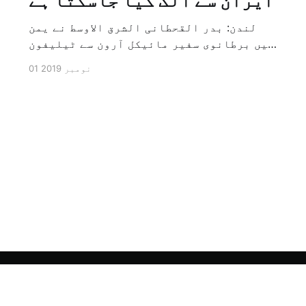
ایران سے الگ کیا جاسکتا ہے
لندن: بدر القحطانی الشرق الاوسط نے یمن
میں برطانوی سفیر مائیکل آرون سے ٹیلیفون
پر ہونے والے انٹرویو کے دوران سوال کیا
01 نومبر 2019
کہ کیا ایران کو حوثیوں سے الگ کیا جاسکتا
ہے؟ تو انہوں نے جواب کے طور پر کہا کہ ہاں
کیا جا سکتا ہے اور انہوں نے یہ بھی کہا
[…]
Sign up