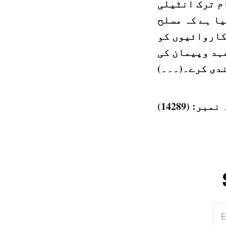
م ترک انٹیلی
یا ہے کہ مسلح
کاروائیوں کو
ہد وپیمان کی
دی کرے۔(۔۔۔)
E