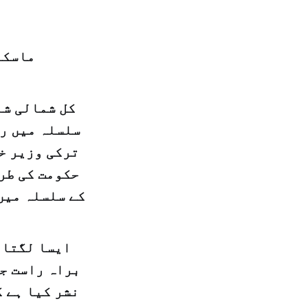
ماسكو
کل شمالی شا
سلسلہ میں رو
ترکی وزیر خا
حکومت کی طرف
کے سلسلہ میں
ایسا لگتا 
براہ راست جو
نشر کیا ہے ک