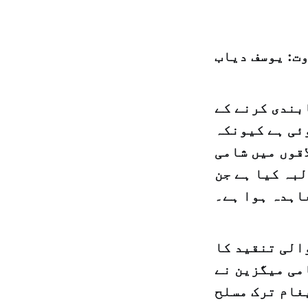
ت: يوسف دياب
بندی کرنے کے
ئی ہے کیونکہ
اقوں میں شامی
لبہ کیا ہے جن
اہدہ ہوا ہے۔
والی تنقید کا
می میگزین نے
یغام ترک مسلح