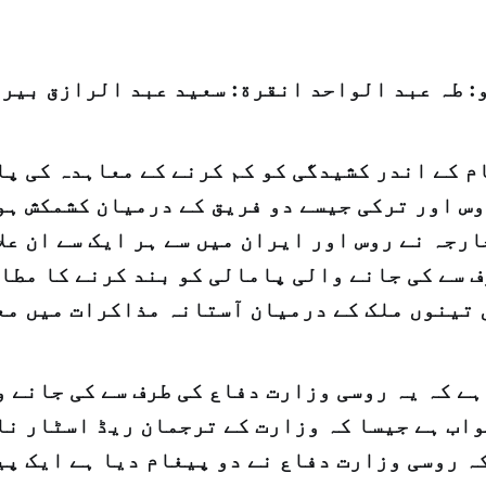
: طہ عبد الواحد انقرة: سعيد عبد الرازق بيرو
م کے اندر کشیدگی کو کم کرنے کے معاہدہ کی پا
س اور ترکی جیسے دو فریق کے درمیان کشمکش ہو
رجہ نے روس اور ایران میں سے ہر ایک سے ان عل
 سے کی جانے والی پامالی کو بند کرنے کا مطا
 تینوں ملک کے درمیان آستانہ مذاکرات میں مع
ہے کہ یہ روسی وزارت دفاع کی طرف سے کی جانے 
اب ہے جیسا کہ وزارت کے ترجمان ریڈ اسٹار نا
ہ روسی وزارت دفاع نے دو پیغام دیا ہے ایک پ