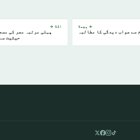
← پچھلا
اگلا →
 سے صواب دیدگی کا مطالبہ
پہلی مرتبہ مصر کی مسج
حیثیت سے