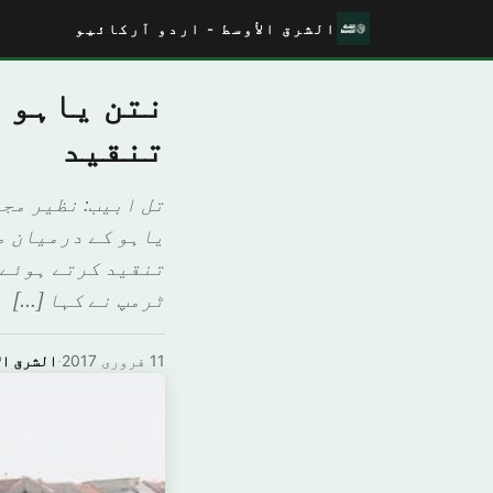
الشرق الأوسط - اردو آرکائیو
نتن یاہو 
تنقید
تل ابيب: نظير مج
یاہو کے درمیان م
تنقید کرتے ہوئے 
ٹرمپ نے کہا […]
11 فروری 2017
·
الشرق ال