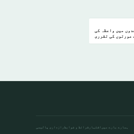
دوں میں واعظہ کی
 عورتوں کی تقرری
ہمارے بارے میں
اشتہار
شرائط و ضوابط
رازداری پالیسی