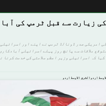
کی زیارت سے قبل ٹرمپ کی آبا
لی امریکی صدر ڈونالڈ ٹرمپ نے اپنے اور اسرائیلی 
توقع ملاقات سے پانچ روز پہلے اسرائیلی آبادکاری 
کہا کہ اسرائیلی وزیر اعظم سلامتی کی خدمت کرنا ن
اوسط اردوالشرق الاوسط اردو