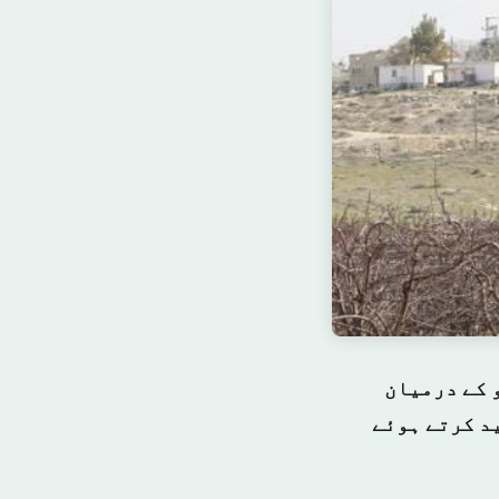
 کے درمیان
د کرتے ہوئے