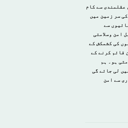
 عقلمندی سے کام
کی سر زمین میں
ائیوں سے
 امن وسلامتی
وں کی کشمکش کے
 قائم کرنے کے
متی ہو۔ ہم
یں لی جائے گی
ری سے امن