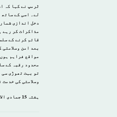
ٹرمپ نے کہا کہ ا
لے۔ اسی کے ساتھ 
دخل اندازی شمار 
مذاکرات کر رہے ہ
قائم کرنے کے سلس
بعد امن وسلامتی ک
مواقع فراہم ہوں 
محدود رقبہ کے سل
تو بہت تھوڑی سی ز
وسلامتی کی خدمت 
ہفتہ 15 جمادی الاول 1438ہجری – 11 فروری 2017 شمارہ نمبر {13955}