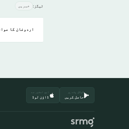
ٹیگز:
خبريں
اردوغان کا عوام
گوگل پلے پر
ایپ اسٹور سے
حاصل کریں
ڈاؤن لوڈ