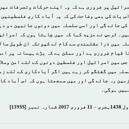
سرائیل پر ضروری ہے کہ وہ اپنے حرکات وتصرفات میں
اس بات کی بھی وضاحت کی کہ یہ آباد کاری فلسطینیں 
کی جائے گی اور اسی سلسلہ میں دونوں جانبین دو دہ
یں۔ ٹرمپ نے مزید کہا کہ میں چاہتا ہوں کہ اسرائیل
لہ میں ذرا عقلمندی سے کام لے کیونکہ ان طویل سال
ا قیام ضروری ہے اور ممکن ہے کہ بڑے ہیمانہ پر امن
جس میں اسرائیل اور فلسطین دونوں کے لئے امن وسلا
سلہ میں گفتگو کر رہے ہیں اگر آبادکاری کے لئے زم
مین رہ جائے گی اور میں سمجھتا ہوں کہ اس آباد کا
نہیں ہوگی۔