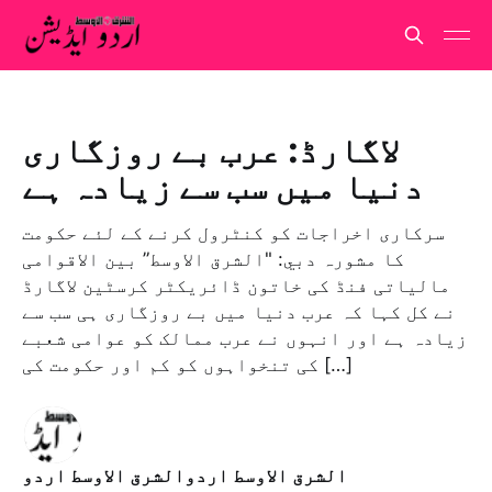
لاگارڈ: عرب بے روزگاری
دنیا میں سب سے زیادہ ہے
سرکاری اخراجات کو کنٹرول کرنے کے لئے حکومت
کا مشورہ دبي: "الشرق الاوسط” بین الاقوامی
مالیاتی فنڈ کی خاتون ڈائریکٹر کرسٹین لاگارڈ
نے کل کہا کہ عرب دنیا میں بے روزگاری ہی سب سے
زیادہ ہے اور انہوں نے عرب ممالک کو عوامی شعبے
کی تنخواہوں کو کم اور حکومت کی […]
الشرق الاوسط اردوالشرق الاوسط اردو