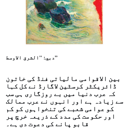
دبي: "الشرق الاوسط”
بین الاقوامی مالیاتی فنڈ کی خاتون
ڈائریکٹر کرسٹین لاگارڈ نے کل کہا
کہ عرب دنیا میں بے روزگاری ہی سب
سے زیادہ ہے اور انہوں نے عرب ممالک
کو عوامی شعبے کی تنخواہوں کو کم
اور حکومت کی مدد کے ذریعہ خرچ پر
قابو پانے کی دعوت دی ہے۔