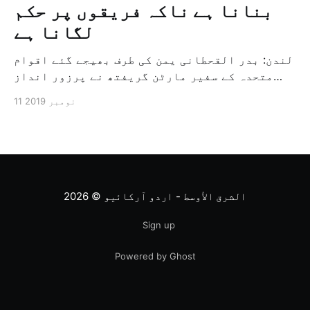
بنانا ہے ناکہ فریقوں پر حکم
لگانا ہے
لندن: بدر القحطانی یمن کی طرف بھیجے گئے اقوام
متحدہ کے سفیر مارٹن گریفتھ نے پرزور انداز
میں کہا کہ وہ یمن میں جنگ کے خاتمہ کے لئے
11 نومبر 2019
ثالثی اور اس کشمکش کی حدبندی کرنے کے لئے ایک
وسیع معاہدہ کرنے کے سلسلہ میں مدد کرنے کا
کردار ادا کر رہے ہیں […]
الشرق الأوسط - اردو آرکائیو
© 2026
Sign up
Powered by Ghost