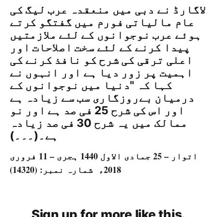
لاگارڈ نے دبی میں منعقدہ عرب لیگ کی
عام مالیاتی فورم میں گفتگو کرتے
ہوئے عرب نوجوانوں کے لئے ملازمتیں
پیدا کرنے کے لئے سخت اصلاحات اور
اعلی ترقی کی شرح کو نافذ کرنے کی
اہمیت پر زور دیا ہے اور انہوں نے
کہا کہ "دنیا میں نوجوانوں کے
درمیان بےروزگاری سب سے زیادہ ہے
اور اس کی شرح 25 فی صد ہے اور نو
ممالک میں یہ شرح 30 فی صد زیادہ
ہے۔(۔۔۔)
اتوار – 25 جمادی الاول 1440 ہجری – 11 فروری
2018ء شمارہ نمبر: (14320)
Sign up for more like this.