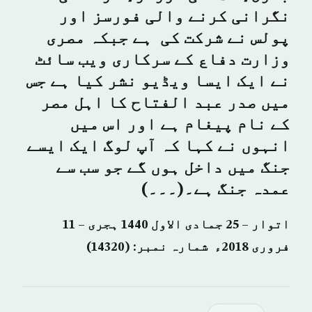
نگرانی کرنے والی فورسز اور
پولس نے شرکت کی ہے جبکہ مصری
وزارت دفاع کے سرکاری ویب سائٹ
نے ایک ایسا ویڈیو نشر کیا ہے جس
میں صدر عبد الفتاح کا اہل مصر
کے نام پیغام ہے اور اس میں
انہوں نے کہا کہ آپ لوگ ایک ایسے
جنگ میں داخل ہوں گے جو سب سے
عمدہ جنگ ہے۔(۔۔۔)
اتوار – 25 جمادی الاول 1440 ہجری – 11
فروری 2018ء شمارہ نمبر: (14320)