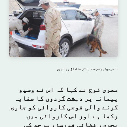
السيسي: ہم سب سے بہتر جنگ لڑ رہے ہیں
مصری فوج نے کہا کہ اس نے وسیع
پیمانہ پر دہشت گردوں کا صفایہ
کرنے والی فوجی کاروائی کو جاری
رکھا ہے اور اس کاروائی میں
بحری، فضائی فورسز، سرحد کی