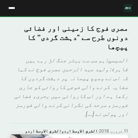
مصری فوج کا زمینی اور فضائی
دونوں طرح سے "دہشت گردی” کا
پیچھا
السيسي: ہم سب سے بہتر جنگ لڑ رہے ہیں
قاہرة: وليد عبد الرحمن مصری فوج نے کہا
کہ اس نے وسیع پیمانہ پر دہشت گردوں کا
صفایہ کرنے والی فوجی کاروائی کو جاری
رکھا ہے اور اس کاروائی میں بحری، فضائی
فورسز، سرحد کی نگرانی کرنے والی فورسز
اور پولس نے […]
11 فروری 2018
·
الشرق الاوسط اردوالشرق الاوسط اردو