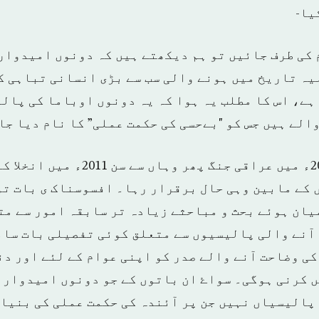
یا-
 کی طرف جائیں تو ہم دیکھتے ہیں کہ دونوں امیدوار
یہ تاریخ میں ہونے والی سب سے بڑی انسانی تباہی ک
ہے، اس کا مطلب یہ ہوا کہ یہ دونوں اوباما کی پالی
الے ہیں جس کو "بےحسی کی حکمت عملی” کا نام دیا جا
اسی طرح سے سن 2003ء میں عراقی جنگ پھر وہاں 
کے مابین وہی حال برقرار رہا۔ افسوسناک ی بات تو 
یان ہوئے بحث و مباحثے زیادہ تر سابقہ امور سے مت
آنے والی پالیسیوں سے متعلق کوئی تفصیلی بات سام
کی وضاحت آنے والے صدر کو اپنی عوام کے لئے اور دن
 کرنی ہوگی۔ سواۓ ان باتوں کے جو دونوں امیدوار 
پالیسیاں نہیں جن پر آئندہ کی حکمت عملی کی بنیا