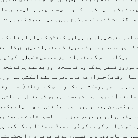
ھائی کی امید کرنا کہ وہ اس سے اچھی پالیسیاں سامن
وہ قناعت کے ساتھ سرگرم رہی ہے یہ صحیح نہیں ہے-
رادی مثبت پہلو جو ہیلری کلنٹن کے پاس اس خطے کے ل
 کی جو حالت ہے ان کے حریف کے مقابلے میں ان کا ان
نہ ہوگا۔ ۔ اس کے مقابلے میں سیاسی شخص (وہ کوئی ب
ت موزوں نہیں ہے کہ وہ ناسمجھ اور بدلتے ہوئے شخص 
بسا اوقات) حیران کن بات بھی سامنے آسکتی ہے اور 
 ہے، یہ بھی ہوسکتا ہے کہ وہ اس کے برخلاف (بسا اوق
سامنے آئے جو ایسا شرپسند ہو جس کی مثال نہ ملتی ہ
 ہم کسی دن بیدار ہوں اور ایک نئی بری دنیا دیکھی
۔ یقینی طور پر ٹرمپ میں وہ مناسب اشارے موجود ہیں
 تو کیا اس کو لے کر جُوا کھیلا جاسکتا ہے کہ کیا چ
ے، یہ بات بھی ذہن نشین رہے کہ عربی دارالحکومتوں