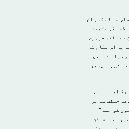
خطاب سے لے کر، ان
الاسد کی حکومت
 کے ساتھ جوہری
 یہ اس نظام کا
ر کیا ہے، میں
ما کی پالیسیوں
ارک اوباما کی
کی حیثت سے ہو
وں کو جسے ”
 ہوئے واشنگن
میں خانہ جنگی