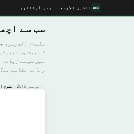
الشرق الأوسط - اردو آرکائیو
سب سے اچھ
سلمان الدوسری چیف
کے وقت جب امریکی
میں سب سے زیادہ ا
زیادہ مناسب ہے؟ 
11 نومبر 2016
·
الشرق ال