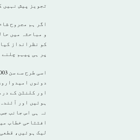
تجویز پیش نہیں ک
اگر ہم مجروح شام
و مباحثہ میں حال
کو نظرانداز کیا 
پر ہی پیہم چلنے و
دونوں امیدواروں 
اور کلنٹن کے درم
ہوئیں اور آئندہ 
نہ ہی اس جانب جس 
افتتاحی خطاب میں
لیک ہوئیں، قطعی 