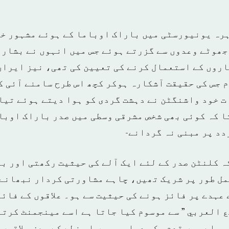
 میں قاہرہ یونیورسٹی میں باراک اوباما کے ہوئے مشہور 
 جھوٹے وعدوں سے گزرتے ہوئے جس میں انہوں نے بشار 
روں کے استعمال کرنے کی تعیین کی تھی، نیز ایران
 جس کی حقیقت آشکارہ ہوکر کچھ اس طرح سامنے آئی کہ
ت خود واشنگٹن نے دہشت گردی کو ہوا دیتے ہوئے تیا
ا کہ کوئی بھی شخص مشرقی وسطی میں صدر باراک اوبا
دد پر مبنی نہ گردانے-
ہ کلنٹن صدر کے لئے ایک آلے کی حیثیت رکھتی اور ب
ل طور پر شریک تھیں، چاہے مشاورتی کردار نبھانے 
عہدے پر فائز ہونے کی حیثیت سے ہو۔ علاقوں کے فائل
 العربي ” سے موسوم کیا جاتا ہے اسے مینجمنٹ کرتے
حلے میں قدم رکھ دیا جس میں اس خطے کے بعض علاقوں 