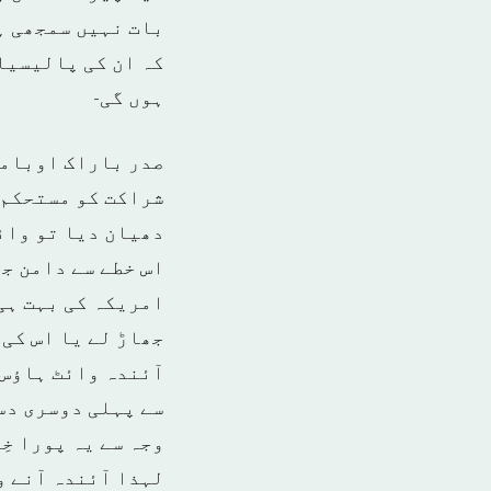
بات نہیں سمجھی ہ
کہ ان کی پالیسیا
ہوں گی-
صدر باراک اوباما
شراکت کو مستحکم 
دھیان دیا تو وائٹ
اس خطے سے دامن جھ
امریکہ کی بہت ہی
جھاڑ لے یا اس کی 
آئندہ وائٹ ہاؤس م
سے پہلی دوسری دس
وجہ سے یہ پورا خِ
لہذا آئندہ آنے و