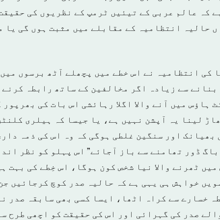
ے کہ عالم عربی کے تیئیں ٹرمپ کے نظریوں کی حقیقت 
ں حالیہ انتظامیہ کے مقابلے میں مثبت ہوں گی یا مز
 کی انتظامیہ نے اس خطے میں پچھلے آٹھ برسوں میں 
بنانے سے زیادہ اگر مخالفین کے ساتھ رابطہ کرنے 
 ہاؤس میں آنے والا اگلا رہائشی اس بات کی بھرپور 
اڑ لینا یہ آپشن نہیں ہے، یا جیسا کہ ہیلری کلنٹن 
 بھیانک اور سنگین غلطی ہوگی کہ وہ اس کی ذمہ داری
باگ ڈور تھامنے سے باز آجائے” اس پہلو کو نظر اند
یں ٹھرنے والا نیا شخص کون ہوگا، اس خِطے کی بہت ہی
ویں خواہش ہی یہی ہے کہ حالیہ صدر کوچ کرجائیں جن
طہ خسارے سے کراہ اٹھا، ایسا کسی بھی سابقہ صدر ن
الے صدر کی گہرائی اور اس کی حقیقت کو اچھی طرح س