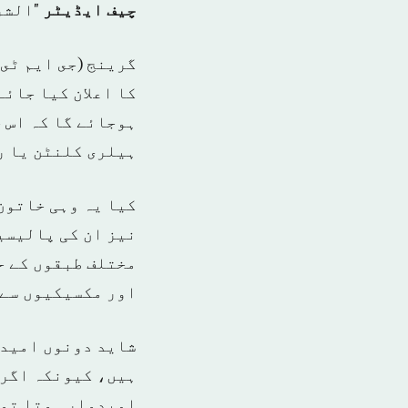
چیف ایڈیٹر
"الشرق
گرینج (جى ايم ٹى
کا اعلان کیا جائے
ہوجائے گا کہ اس 
ہیلری کلنٹن یا 
کیا یہ وہی خاتون
نیز ان کی پالیسیو
مختلف طبقوں کے ح
اور مکسیکیوں سے 
شاید دونوں امیدو
ہیں، کیونکہ اگر 
امیدوار ہوتا تو 