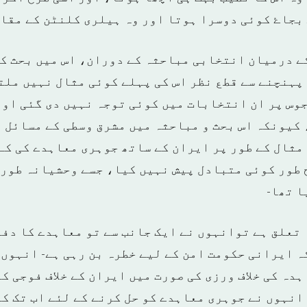
بجاۓ کوئی دوسرا ہوتا اور وہ ہیلری کلنٹن کے مقاب
ے درمیان انتخابی مباحثہ کے دوران، اس میں بحث ک
 پہنچنے سے قطع نظر اس کی پہلے کوئی مثال نہیں ملت
جوس پر ان انتخابات میں کوئی توجہ نہیں دی گئی اور
 کیونکہ اس بحث و مباحثہ میں مشرق وسطی کے مسائل پ
مثال کے طور پر ایران کے ساتھ جوہری معاہدے کی کے
 طور کوئی متبادل پیش نہیں کیا، جسے وحشیانہ طور 
ا تھا-
 تعلق ہے توانہوں نے ایک جانب سے تو معاہدے کا دفا
ہ ایرانی حکومت امن کے لیے خطرہ بن رہی ہے- انہوں 
دہ کی خلاف ورزی کی صورت میں ایران کے خلاف فوجی ک
انہوں نے جوہری معاہدے کو حل کرنے کے لئے اب تک ک