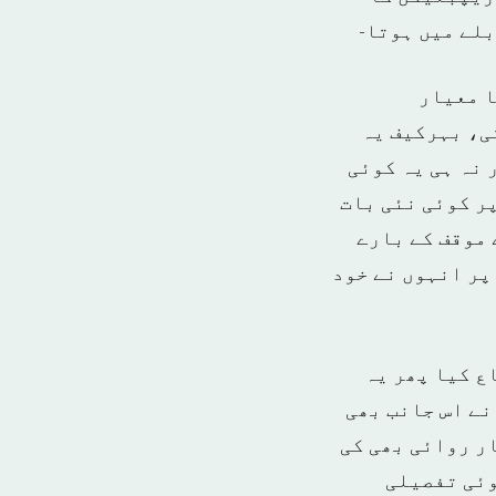
لے میں ہوتا-
ا معیار
ی، بہرکیف یہ
 نہ ہی یہ کوئی
ر کوئی نئی بات
 موقف کے بارے
پر انہوں نے خود
ع کیا پھر یہ
نے اس جانب بھی
ار روائی بھی کی
وئی تفصیلی