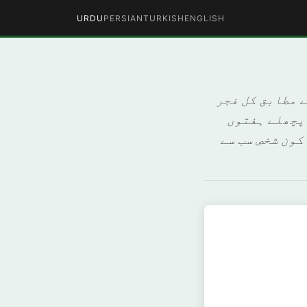
URDU
PERSIAN
TURKISH
ENGLISH
ے مطابق کل فجر
 پچھلے ہفتوں
کون شخص سب سے