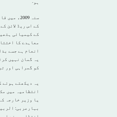
ہو-
سنہ 2009ء
کے اس ریڈ لائن کے
کے کیمیائی ہتھیا
معاہدے کا اختتام
انعام ہے جسے بذا
یہ گمان نہیں کرت
کو گمراہی اور تر
یہ دیکھتے ہوئے ک
انتظامیہ میں مکم
یا وزیر خارجہ کے 
بہارعربی: الربيع
انتظامیہ نے اس مر