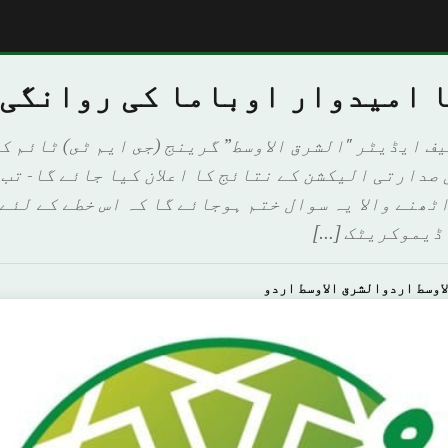
ا امیدوار اوباما کی روانگی
 ایڈیٹر "الشرق الاوسط” گرینج (جى ايم ٹى) ٹائم ک
 صدارتی الیکشن کے نتائج کا اعلان کیا جائے گا- تب
ٹھنے والا یہ سوال ختم ہوجائے گا کہ اس خطے کے لئے 
ڈیموکریٹک […]
اوسط اردوالشرق الاوسط اردو