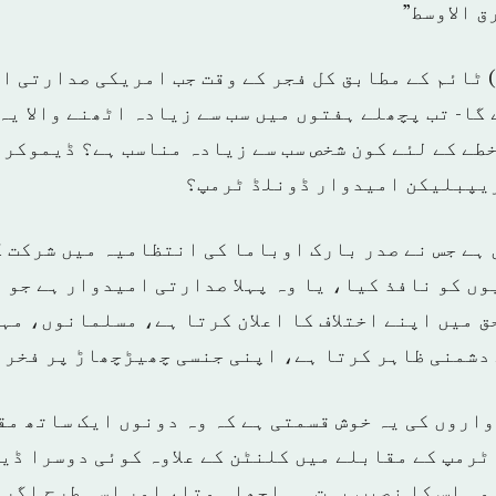
 الاوسط”
) ٹائم کے مطابق کل فجر کے وقت جب امریکی صدارتی ا
 گا- تب پچھلے ہفتوں میں سب سے زیادہ اٹھنے والا یہ
خطے کے لئے کون شخص سب سے زیادہ مناسب ہے؟ ڈیموکر
ریپبلیکن امیدوار ڈونلڈ ٹرمپ؟
 ہے جس نے صدر بارک اوباما کی انتظامیہ میں شرکت ک
ں کو نافذ کیا، یا وہ پہلا صدارتی امیدوار ہے جو 
ق میں اپنے اختلاف کا اعلان کرتا ہے، مسلمانوں، م
دشمنی ظاہر کرتا ہے، اپنی جنسی چھیڑچھاڑ پر فخر 
اروں کی یہ خوش قسمتی ہے کہ وہ دونوں ایک ساتھ مق
ٹرمپ کے مقابلے میں کلنٹن کے علاوہ کوئی دوسرا ڈی
وہ اس کا نصیب بہت ہی اچھا ہوتا، اور اسی طرح اگر