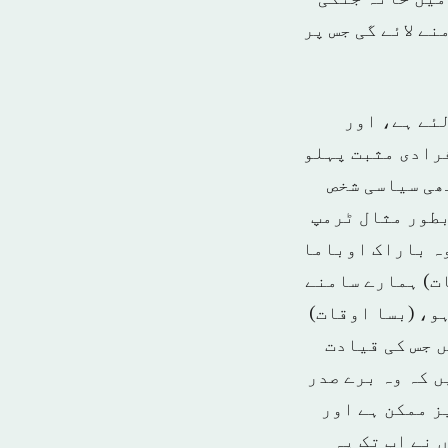
ے لائے گی جس پر
ئے ہے، اور
فرادی مثبت پہلو
ھی سیاسی شخص
بطور مثال ٹرمپ
وہ باراک اوباما
ات) ہمارے سامنے
و، (بسا اوقات)
ں جس کی قیادت
 کہ وہ برے صدر
یز ممکن ہے اور
 نے اب تک یہ