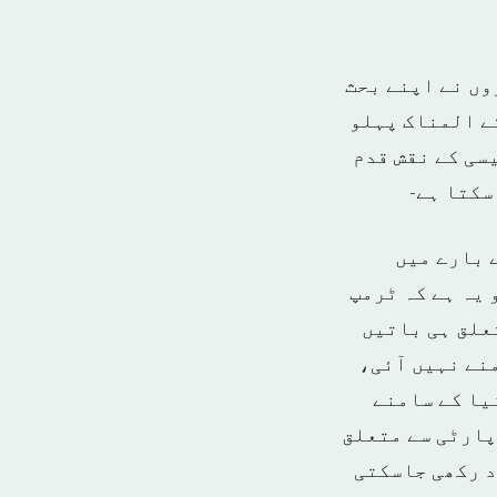
وں نے اپنے بحث
ے المناک پہلو
سی کے نقش قدم
سکتا ہے-
سے سن 2011ء میں انخلا کے بارے میں
یہ ہے کہ ٹرمپ
علق ہی باتیں
نے نہیں آئی،
یا کے سامنے
پارٹی سے متعلق
د رکھی جاسکتی