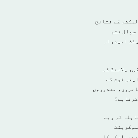
لیکشن کے نتائج
 سوال ختم
یٹک امیدوار
ی، پلاننگ کی
اپنی قوم کے
ہاجروں، معذوروں
کرتاہے؟
ابلہ کر رہے
موکریٹک
 ریپبلیکن کا