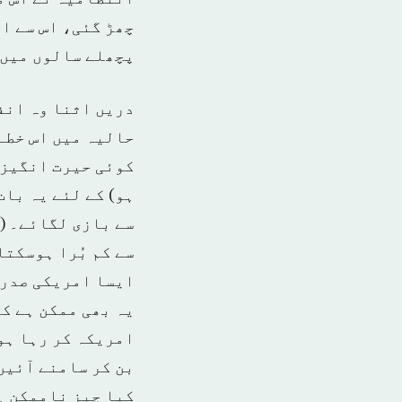
چھڑ گئی، اس سے اچ
پچھلے سالوں میں 
دریں اثنا وہ انف
حالیہ میں اس خطے
کوئی حیرت انگیز 
ہو) کے لئے یہ با
سے بازی لگائے۔ (
سے کم بُرا ہوسکتا
ایسا امریکی صدر 
یہ بھی ممکن ہے کہ
امریکہ کر رہا ہو
بن کر سامنے آئیں،
کیا چیز ناممکن ہ