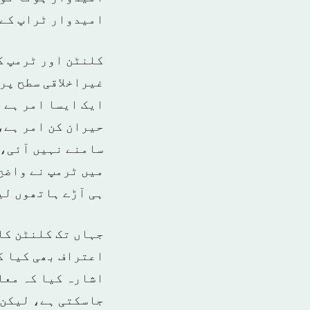
امیدوار ٹراپ کے 
کلنٹن اور ٹرمپ ک
غیراخلاقی سطح پر
ایک ایسا امر ہے 
حیران کن امر ہے،
سامنے نہیں آئی، 
میں ٹرمپ نے واضح
ہی آڑے ہاتھوں لی
جہاں تک کلنٹن کا
اعتراف بھی کیا ک
اشارہ کیا کہ معاہ
جاسکتی ہے، لیکن 