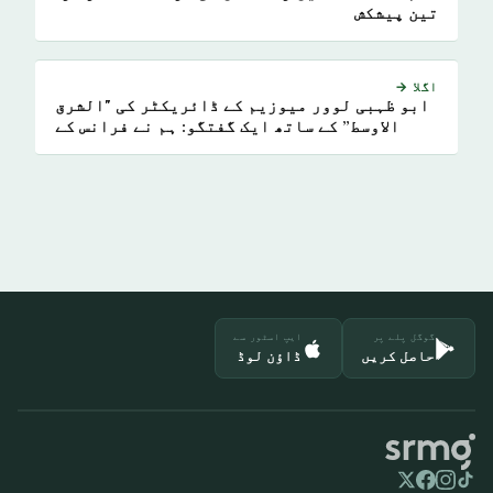
تین پیشکش
اگلا →
ابو ظہبی لوور میوزیم کے ڈائریکٹر کی "الشرق
الاوسط” کے ساتھ ایک گفتگو: ہم نے فرانس کے
عجائب گھروں کی تمام بیش بہا چیزوں کو جمع
کردیا ہے
گوگل پلے پر
ایپ اسٹور سے
حاصل کریں
ڈاؤن لوڈ