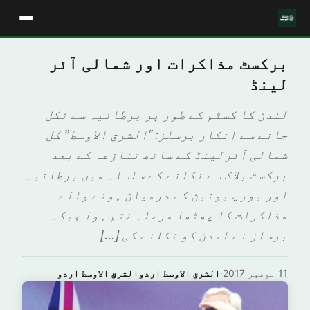
برکسٹ مذاکرات اور شمالی آئر
لینڈ
لندن کا کسٹم کے طور پر برطانیہ سے نکل
جانے سے انکار برسلز: "الشرق الاوسط” کل
شمالی آئرلینڈ کے ساتھ تنازعہ کے بعد
برکسٹ بلاک سے نکلنے کے سلسلہ میں برطانیہ
اور یورپ یونین کے درمیان ہونے والے
مذاکرات کا چھٹھا مرحلہ ختم ہوا جبکہ
برسلز نے لندن کو نکلنے کی […]
11 نومبر 2017
·
الشرق الاوسط اردوالشرق الاوسط اردو