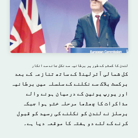
لندن کا کسٹم کے طور پر برطانیہ سے نکل جانے سے انکار
کل شمالی آئرلینڈ کے ساتھ تنازعہ کے بعد
برکسٹ بلاک سے نکلنے کے سلسلہ میں برطانیہ
اور یورپ یونین کے درمیان ہونے والے
مذاکرات کا چھٹھا مرحلہ ختم ہوا جبکہ
برسلز نے لندن کو نکلنے کی رسید کو قبول
کرنے کے لئے دو ہفتہ کا موقعہ دیا ہے۔