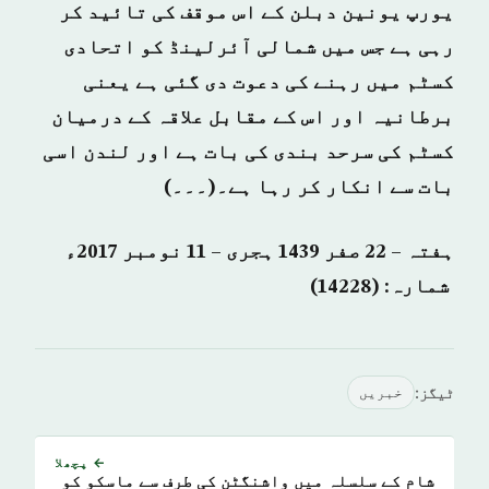
یورپ یونین دبلن کے اس موقف کی تائید کر
رہی ہے جس میں شمالی آئرلینڈ کو اتحادی
کسٹم میں رہنے کی دعوت دی گئی ہے یعنی
برطانیہ اور اس کے مقابل علاقہ کے درمیان
کسٹم کی سرحد بندی کی بات ہے اور لندن اسی
بات سے انکار کر رہا ہے۔(۔۔۔)
ہفتہ – 22 صفر 1439 ہجری – 11 نومبر 2017ء
شمارہ: (14228)
ٹیگز:
خبريں
← پچھلا
شام کے سلسلہ میں واشنگٹن کی طرف سے ماسکو کو