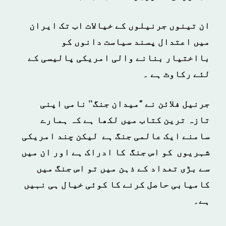
ان تینوں جرنیلوں کے خیالات اب تک ایران
میں اعتدال پسند سیاست دانوں کو
بااختیار بنانے والی امریکی پالیسی
کے
لئے رکاوٹ ہے ۔
جرنيل فلائن نے "میدان جنگ” نامی اپنی
تازہ ترین کتاب میں لکھا ہے کہ ہمارے
سامنے ایک عالمی جنگ ہے لیکن چند امریکی
شہریوں کو اس جنگ کا ادراک ہے اور ان میں
سے بڑی تعداد کے ذہن میں تو اس جنگ میں
کامیابی حاصل کرنے کا کوئی خیال ہی نہیں
ہے۔