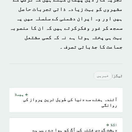
تجزیہ کار ڈین پیمان کہتے ہیں کہ ٹرمپ کے
مشیروں کو بہت زیادہ ذاتی تجربات حاصل
ہیں اور وہ ایران دشمنی کے سلسلہ میں یہ
سمجھ کر غور وفکرکرتے ہیں کہ ان کا منصوبہ
بہت ہی پختہ ہوتا ہے نہ کہ کسی مشتعل
جماعت کا جذباتی تصرف ۔
ٹیگز:
خبريں
← پچھلا
آئندہ ہفتے سے دنیا کی طویل ترین پرواز کی
روانگی
اگلا →
دہشت گردی فتنہ کی آگ کو ہوا دے رہی ہے