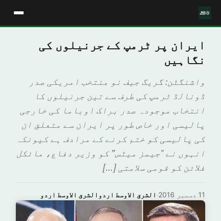
ایران پر ٹرمپ کے جرنیلوں کی
نگاہیں
واشنگٹن: گریگ جیف نو منتخب امریکی صدر
ڈونالڈ ٹرمپ کی طرف سے تین جرنیلوں کا
انتخاب موجودہ صدر براک اوباما کی خارجی
پالیسی اور خاص طور پر ایران سے متعلق ان
کی پالیسی کو ختم کرنے کے مرادف ہے کیونکہ
انہوں نے "جیمز میٹس” کو وزیر دفاع، مائکل
فلائن کو قومی سلامتی […]
11 دسمبر 2016
·
الشرق الاوسط اردوالشرق الاوسط اردو