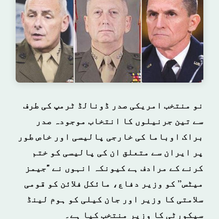
نو منتخب امریکی صدر ڈونالڈ ٹرمپ کی طرف
سے تین جرنیلوں کا انتخاب موجودہ صدر
براک اوباما کی خارجی پالیسی
اور خاص طور
پر ایران سے متعلق ان کی پالیسی کو ختم
کرنے کے مرادف ہے کیونکہ انہوں نے "جیمز
میٹس” کو وزیر دفاع، مائکل فلائن کو قومی
سلامتی کا وزیر اور جان کیلی کو ہوم لینڈ
سیکورٹی کا وزیر منتخب کیا ہے۔