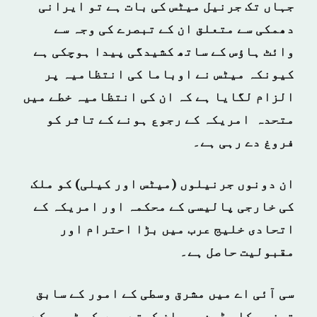
جہاں تک جرنيل میٹس کی بات ہے تو ایرانی
دھمکی سے متعلق ان کے تبصرے کی وجہ سے
وائٹ ہاؤس کے ساتھ کشیدگی پیدا ہوچکی ہے
کیونکہ میٹس نے اوباما کی انتظامیہ پر
الزام لگایا ہے کہ ان کی انتظامیہ خطے میں
متحدہ امریکہ کے رجوع ہونے کے تاثر کو
فروغ دے رہی ہے۔
ان دونوں جرنیلوں (میٹس اور کیلی) کو ملک
کی خارجی پالیسی کے محکمہ اور امریکہ کے
اتحادی خلیج عرب میں بڑا احترام اور
مقبولیت حاصل ہے۔
سی آئی اے میں مشرق وسطی کے امور کے سابق