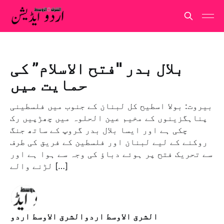
بلال بدر "فتح الاسلام” کی
حمایت میں
بیروت: بولا اسطیح کل لبنان کے جنوب میں فلسطینی
پناہگزینوں کے مخیم عین الحلوہ میں چھڑپیں رک
چکی ہے اور ایسا بلال بدر گروپ کے ساتھ جنگ
روکنے کے لیے لبنان اور فلسطین کے فریق کی طرف
سے تحریک فتح پر ہوئے دباؤ کی وجہ سے ہوا ہے اور
لڑنے والے […]
الشرق الاوسط اردوالشرق الاوسط اردو