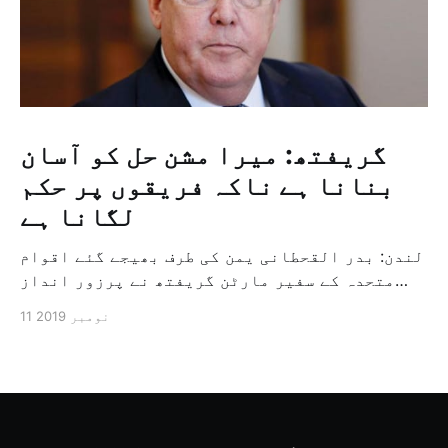
گریفتھ: میرا مشن حل کو آسان
بنانا ہے ناکہ فریقوں پر حکم
لگانا ہے
لندن: بدر القحطانی یمن کی طرف بھیجے گئے اقوام
متحدہ کے سفیر مارٹن گریفتھ نے پرزور انداز
میں کہا کہ وہ یمن میں جنگ کے خاتمہ کے لئے
11 نومبر 2019
ثالثی اور اس کشمکش کی حدبندی کرنے کے لئے ایک
وسیع معاہدہ کرنے کے سلسلہ میں مدد کرنے کا
کردار ادا کر رہے ہیں […]