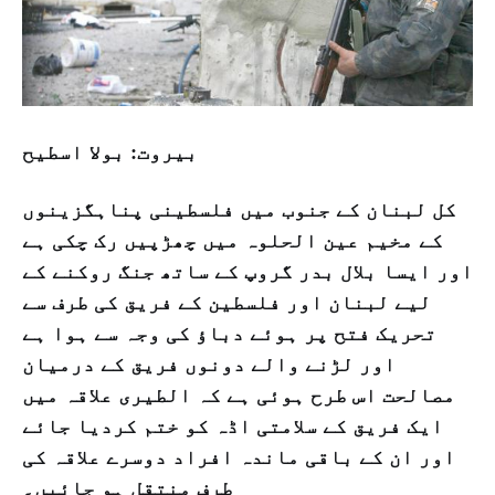
بیروت: بولا اسطیح
کل لبنان کے جنوب میں فلسطینی پناہگزینوں
کے مخیم عین الحلوہ میں چھڑپیں رک چکی ہے
اور ایسا بلال بدر گروپ کے ساتھ جنگ روکنے کے
لیے لبنان اور فلسطین کے فریق کی طرف سے
تحریک فتح پر ہوئے دباؤ کی وجہ سے ہوا ہے
اور لڑنے والے دونوں فریق کے درمیان
مصالحت اس طرح ہوئی ہے کہ الطیری علاقہ میں
ایک فریق کے سلامتی اڈہ کو ختم کردیا جائے
اور ان کے باقی ماندہ افراد دوسرے علاقہ کی
طرف منتقل ہو جائیں۔