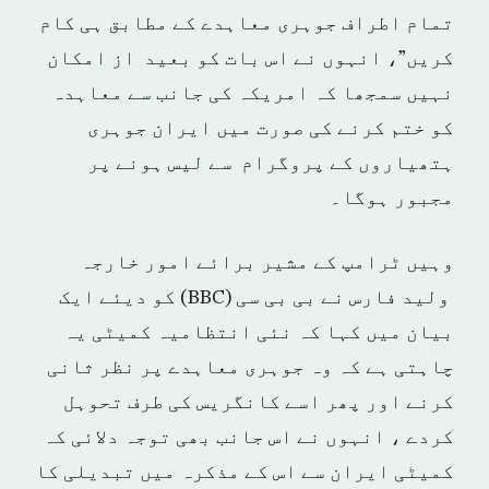
تمام اطراف جوہری معاہدے کے مطابق ہی کام
کریں”، انہوں نے اس بات کو بعید از امکان
نہیں سمجھا کہ امریکہ کی جانب سے معاہدہ
کو ختم کرنے کی صورت میں ایران جوہری
ہتھیاروں کے پروگرام سے لیس ہونے پر
مجبور ہوگا۔
وہیں ٹرامپ کے مشیر برائے امور خارجہ
ولید فارس نے بی بی سی (BBC) کو دیئے ایک
بیان میں کہا کہ نئی انتظامیہ کمیٹی یہ
چاہتی ہے کہ وہ جوہری معاہدے پر نظر ثانی
کرنے اور پھر اسے کانگریس کی طرف تحوہل
کردے ، انہوں نے اس جانب بھی توجہ دلائی کہ
کمیٹی ایران سے اس کے مذکرہ میں تبدیلی کا