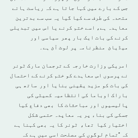
جس کے بارے میں کہا جاتا ہے کہ ریاست ہائے
متحدہ کی طرف سے کیا گیا یہ سب سے بدترین
معاہدہ ہے، اسے ختم کرنے یا اس میں تبدیلی
کرنے کی بات ایک بار پھر سیاسی اور
میڈیائ منظرنامہ پر لوٹ آئ ہے۔
امریکی وزارت خارجہ کے ترجمان مارک ٹونر
نے پرسوں اس معاہدے کو ختم کرنے کے احتمال
کی بات کو مزید یقینی بنایا اور ساتھ ہی
باراک اوباما کی انتظامیہ کمیٹی کی
پالیسیوں اور مباحثات کا بھی دفاع کیا
جسکی کی بناء پر یہ معاپدہ حتمی شکل
اختیار کیا تھا، ٹونر کا یہ بھی کہنا ہے
کہ "تمام لوگوں کی مصلحت اسی میں ہے کہ