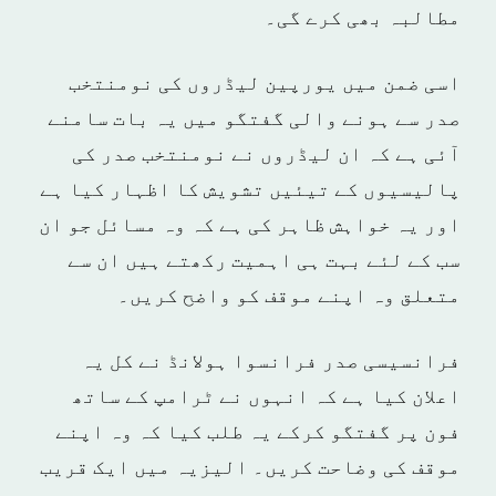
مطالبہ بھی کرے گی۔
اسی ضمن میں یورپین لیڈروں کی نومنتخب
صدر سے ہونے والی گفتگو میں یہ بات سامنے
آئی ہے کہ ان لیڈروں نے نومنتخب صدر کی
پالیسیوں کے تیئیں تشویش کا اظہار کیا ہے
اور یہ خواہش ظاہر کی ہے کہ وہ مسائل جو ان
سب کے لئے بہت ہی اہمیت رکھتے ہیں ان سے
متعلق وہ اپنے موقف کو واضح کریں۔
فرانسیسی صدر فرانسوا ہولانڈ نے کل یہ
اعلان کیا ہے کہ انہوں نے ٹرامپ کے ساتھ
فون پر گفتگو کرکے یہ طلب کیا کہ وہ اپنے
موقف کی وضاحت کریں۔ الیزیہ میں ایک قریب