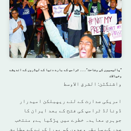
"پالیسیوں کی وضاحت”۔۔۔ ٹرامپ کے بارے دنیا کے لیڈروں کے اندیشے
وخیالات
واشنگٹن: الشرق الاوسط
امریکی صدارت کے لئے ریپبلکن امیدرار
ڈونالڈ ٹرامپ کی فتح کے بعد ایران کا
جوہری معاہدہ خطرے میں پڑگیا ہے، منتخب
صدر کے سابقہ وعدوں کو پورا کرنے کے مطابق