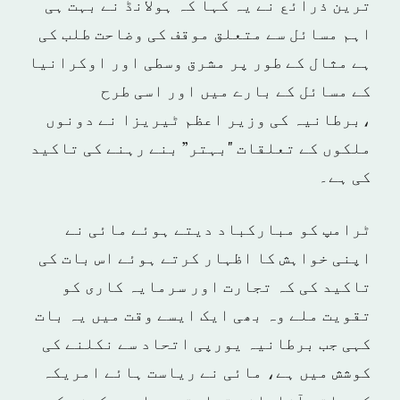
ترین ذرائع نے یہ کہا کہ ہولانڈ نے بہت ہی
اہم مسائل سے متعلق موقف کی وضاحت طلب کی
ہے مثال کے طور پر مشرق وسطی اور اوکرانیا
کے مسائل کے بارے میں اور اسی طرح
،برطانیہ کی وزیر اعظم ٹیریزا نے دونوں
ملکوں کے تعلقات "بہتر” بنے رہنے کی تاکید
کی ہے۔
ٹرامپ کو مبارکباد دیتے ہوئے مائی نے
اپنی خواہش کا اظہار کرتے ہوئے اس بات کی
تاکید کی کہ تجارت اور سرمایہ کاری کو
تقویت ملے وہ بھی ایک ایسے وقت میں یہ بات
کہی جب برطانیہ یورپی اتحاد سے نکلنے کی
کوشش میں ہے، مائی نے ریاست ہائے امریکہ