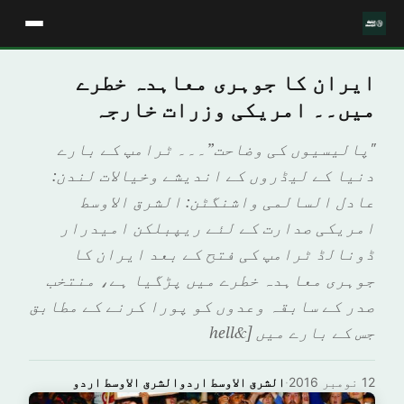
ایران کا جوہری معاہدہ خطرے
میں۔۔ امریکی وزرات خارجہ
"پالیسیوں کی وضاحت”۔۔۔ ٹرامپ کے بارے
دنیا کے لیڈروں کے اندیشے وخیالات لندن:
عادل السالمی واشنگٹن: الشرق الاوسط
امریکی صدارت کے لئے ریپبلکن امیدرار
ڈونالڈ ٹرامپ کی فتح کے بعد ایران کا
جوہری معاہدہ خطرے میں پڑگیا ہے، منتخب
صدر کے سابقہ وعدوں کو پورا کرنے کے مطابق
جس کے بارے میں [&hell
12 نومبر 2016
·
الشرق الاوسط اردوالشرق الاوسط اردو