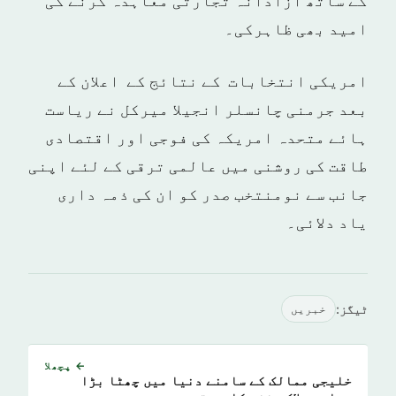
کے ساتھ آزادانہ تجارتی معاہدہ کرنے کی
امید بھی ظاہرکی۔
امریکی انتخابات کے نتائج کے اعلان کے
بعد جرمنی چانسلر انجیلا میرکل نے ریاست
ہائے متحدہ امریکہ کی فوجی اور اقتصادی
طاقت کی روشنی میں عالمی ترقی کے لئے اپنی
جانب سے نومنتخب صدر کو ان کی ذمہ داری
یاد دلائی۔
ٹیگز:
خبريں
← پچھلا
خلیجی ممالک کے سامنے دنیا میں چھٹا بڑا