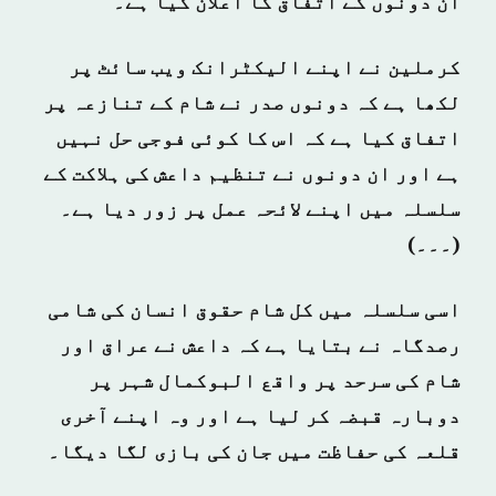
ان دونوں کے اتفاق کا اعلان کیا ہے۔
کرملین نے اپنے الیکٹرانک ویب سائٹ پر
لکھا ہے کہ دونوں صدر نے شام کے تنازعہ پر
اتفاق کیا ہے کہ اس کا کوئی فوجی حل نہیں
ہے اور ان دونوں نے تنظیم داعش کی ہلاکت کے
سلسلہ میں اپنے لائحہ عمل پر زور دیا ہے۔
(۔۔۔)
اسی سلسلہ میں کل شام حقوق انسان کی شامی
رصدگاہ نے بتایا ہے کہ داعش نے عراق اور
شام کی سرحد پر واقع البوکمال شہر پر
دوبارہ قبضہ کر لیا ہے اور وہ اپنے آخری
قلعہ کی حفاظت میں جان کی بازی لگا دیگا۔