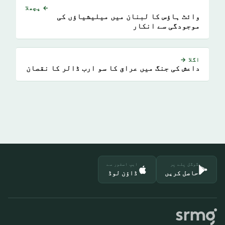
← پچھلا
وائٹ ہاؤس کا لبنان میں میلیشیاؤں کی
موجودگی سے انکار
اگلا →
داعش کی جنگ میں عراق کا سو ارب ڈالر کا نقصان
گوگل پلے پر
ایپ اسٹور سے
حاصل کریں
ڈاؤن لوڈ