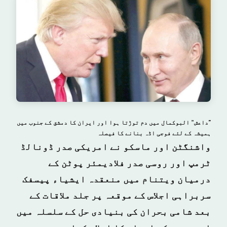
"داعش” البوکمال میں دم توڑتا ہوا اور ایران کا دمشق کے جنوب میں
ہمیشہ کے لئے فوجی اڈہ بنانے کا فیصلہ
واشنگٹن اور ماسکو نے امریکی صدر ڈونالڈ
ٹرمپ اور روسی صدر فلادیمئر پوٹن کے
درمیان ویتنام میں منعقدہ ایشیاء پیسفک
سربراہی اجلاس کے موقعہ پر جلد ملاقات کے
بعد شامی بحران کی بنیادی حل کے سلسلہ میں