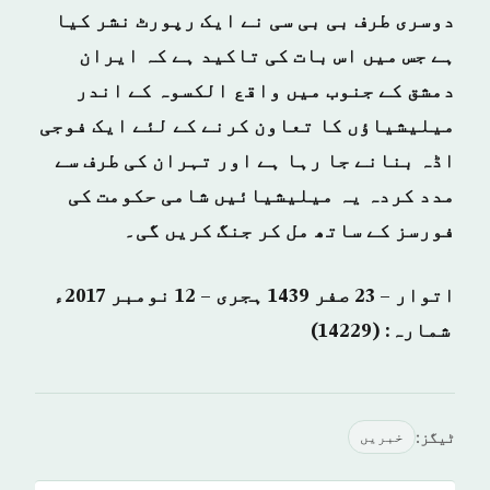
دوسری طرف بی بی سی نے ایک رپورٹ نشر کیا
ہے جس میں اس بات کی تاکید ہے کہ ایران
دمشق کے جنوب میں واقع الکسوہ کے اندر
میلیشیاؤں کا تعاون کرنے کے لئے ایک فوجی
اڈہ بنانے جا رہا ہے اور تہران کی طرف سے
مدد کردہ یہ میلیشیائیں شامی حکومت کی
فورسز کے ساتھ مل کر جنگ کریں گی۔
اتوار – 23 صفر 1439 ہجری – 12 نومبر 2017ء
شمارہ: (14229)
ٹیگز:
خبريں