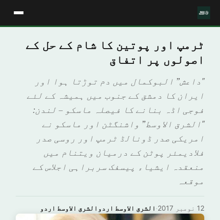
ٹرمپ اور پوتین کا شام کے حل کے
اصولوں پر اتفاق
"داعش” البوکمال میں دم توڑتا ہوا اور
ایران کا دمشق کے جنوب میں ہمیشہ کے لئے
فوجی اڈہ بنانے کا فیصلہ ماسکو – لندن:
"الشرق الاوسط” واشنگٹن اور ماسکو نے
امریکی صدر ڈونالڈ ٹرمپ اور روسی صدر
فلادیمئر پوٹن کے درمیان ویتنام میں
منعقدہ ایشیاء پیسفک سربراہی اجلاس کے
موقعہ
12 نومبر 2017
·
الشرق الاوسط اردوالشرق الاوسط اردو