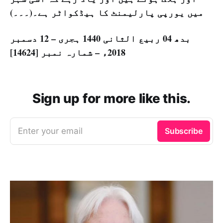
میں یورپی پارلیمنٹ کا ہیڈکواٹر ہے۔(۔۔۔)
بدھ 04 ربیع الثانی 1440 ہجری – 12 دسمبر
2018ء – شمارہ نمبر [14624]
Sign up for more like this.
Enter your email
Subscribe