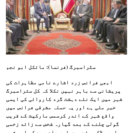
سٹراسبرگ (فرنسا): مائکل ابو نجم
ابھی فرانس زرد اشارے نامی مظاہرات کی
پریشانی سے باہر نہیں نکلا کہ کل ستراسبرگ
شہر میں ایک نئے دہشت گرد کاروائی کی ایسی
خبر ملی ہے اور یہ حملہ مشرقی فرانس میں
واقع شہر کے اندر کرسمس مارکیٹ کے قریب
گولی چلنے کے بعد گیارہ شخص سے زائد زخمی
اور ہلاک ہوئے ہیں اور یاد رہے کہ اسی شہر