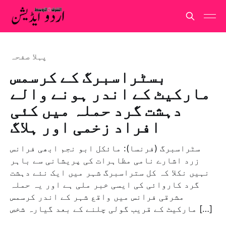
پہلا صفحہ
بسٹراسبرگ کے کرسمس
مارکیٹ کے اندر ہونے والے
دہشت گرد حملہ میں کئی
افراد زخمی اور ہلاگ
سٹراسبرگ (فرنسا): مائکل ابو نجم ابھی فرانس
زرد اشارے نامی مظاہرات کی پریشانی سے باہر
نہیں نکلا کہ کل ستراسبرگ شہر میں ایک نئے دہشت
گرد کاروائی کی ایسی خبر ملی ہے اور یہ حملہ
مشرقی فرانس میں واقع شہر کے اندر کرسمس
مارکیٹ کے قریب گولی چلنے کے بعد گیارہ شخص […]