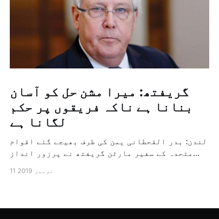
گریفتھ: میرا مشن حل کو آسان
بنانا ہے ناکہ فریقوں پر حکم
لگانا ہے
لندن: بدر القحطانی یمن کی طرف بھیجے گئے اقوام
متحدہ کے سفیر مارٹن گریفتھ نے پرزور انداز
میں کہا کہ وہ یمن میں جنگ کے خاتمہ کے لئے
11 نومبر 2019
ثالثی اور اس کشمکش کی حدبندی کرنے کے لئے ایک
وسیع معاہدہ کرنے کے سلسلہ میں مدد کرنے کا
کردار ادا کر رہے ہیں […]