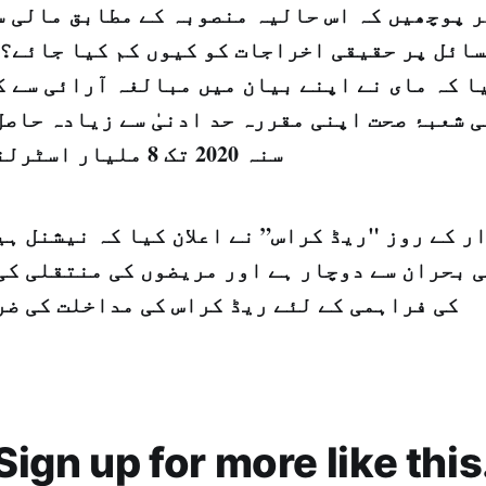
سائل پر حقیقی اخراجات کو کیوں کم کیا جائے؟ 
ا کہ مای نے اپنے بیان میں مبالغہ آرائی سے ک
 شعبۂ صحت اپنی مقررہ حد ادنیٰ سے زیادہ حاصل
سنہ 2020 تک 8 ملیار اسٹرلنگ پاونڈ ہیں۔
ر کے روز "ریڈ کراس” نے اعلان کیا کہ نیشنل ہ
 بحران سے دوچار ہے اور مریضوں کی منتقلی کی
کی فراہمی کے لئے ریڈ کراس کی مداخلت کی ضر
Sign up for more like this