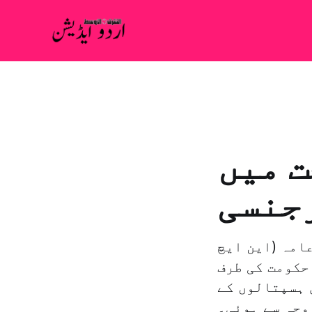
ت میں
جنسی
امہ (این ایچ
حکومت کی طرف
 ہسپتالوں کے