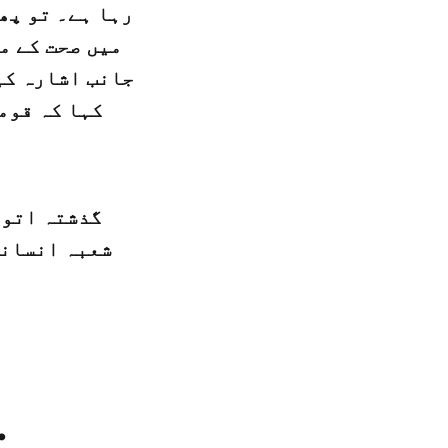
میں صحت کے م
جانب اشارہ کی
کہا کہ قومی
گذشتہ اتوا
شعبہ انسانی
.