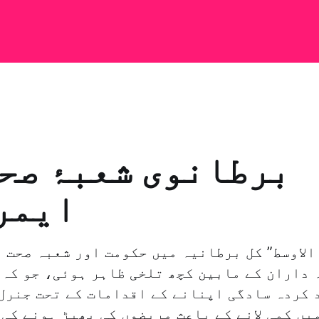
برطانوی شعبۂ صح
ایمر
الاوسط” کل برطانیہ میں حکومت اور شعبہ صحت ع
 داران کے مابین کچھ تلخی ظاہر ہوئی، جو کہ 
 کردہ سادگی اپنانے کے اقدامات کے تحت جنرل