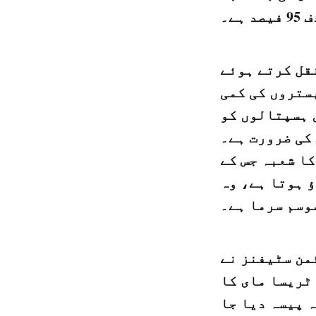
 ہے۔
نقل کرتے ہوئے
ستروں کی کمی
یں ہسپتالوں کو
کی ضرورت ہے۔
ا شعبہ جس کے
ٔ ہوتا ہے، وہ
وسم سرما ہے۔
من سٹیفنز نے
ٹریسا مای کا
ہ پیسہ دیا جا