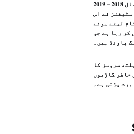
رہا ہے۔ تو پھر پوچھیں کہ اس حالیہ منصوبہ کے مطابق مالی سال 2018 – 2019
سٹیفنز نے اس
ام لیتے ہوئے
 کر رہا ہے جو
یلتھ سروسز کا
 خاطر گاڑیوں
ورت پڑتی ہے۔