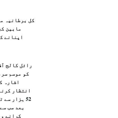
کل برطانیہ می
مابین کچ
اپنانے کے
رائل کالج آف
کو موسم سرم
اشارہ کی
انتظار کرنے 
52 ہزار سے
بعد سب سے 