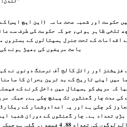
لندن: "الشرق الاوسط”
ں حکومت اور شعبہ صحت عامہ (این ایچ ایس) کے 
ھ تلخی ظاہر ہوئی، جو کہ حکومت کی طرف سے عائ
 اقدامات کے تحت جنرل ہسپتالوں کے بستروں میں
باعث مریضوں کی بھیڑ ہونے کی 
 فزیشنز اور رائل کالج آف نرسنگ دونوں نے کہا
ا میں اپنی تاریخ کے بد ترین بحران کا سامنا 
ا کہ مریض کو ہسپتال میں داخل کرنے کے فیصلہ
کی مدت چار گھنٹوں تک پہنچ چکی ہے، جبکہ مری
 تجاوز کر چکی ہے اور یہ اعدادوشمار کے ریکارڈ
بڑی تعداد ہے۔ چار گھنٹوں کے دوران شعبۂ ایم
کرانے والے لوگوں کی تعداد 4٫88 فیصد رہ 