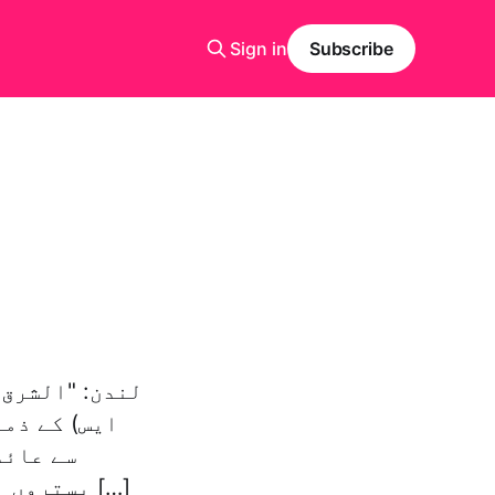
Sign in
Subscribe
لندن: "الشرق 
ایس) کے ذمہ
سے عائد
بستروں میں کمی لانے کے باعث مریضوں کی بھیڑ ہونے کی وجہ سے ہوئی۔ […]