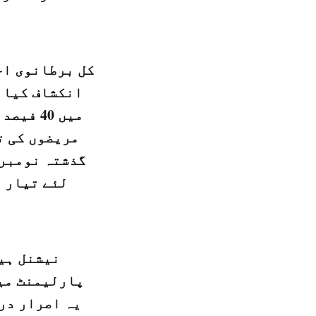
کل برطانوی اخ
انکشاف کیا ک
میں 40
مریضوں کی ت
گذشتہ نومبر 
لئے تیار ر
نیشنل ہیل
پارلیمنٹ میں
یہ اصرار درس