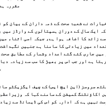
مقررہ ہدف 95 فیصد
بارات نے شعبۂ صحت کے ذمہ داران کے بیان کو 
ہ ایک سال کے دوران ہسپتالوں کے وارڈز میں ب
 فیصد سے زائد کا اضافہ ہوا ہے، جبکہ اسی اثناء م
عداد میں زیادتی کا سامنا ہے جنہیں نگہداشت 
میں جاری کئے گئے اعداد وشمار کے مطابق صحت ک
ہتا ہے اور جب اس پر بھیڑ کا سب سے زیادہ دباو
م
تھ سروسز (این ایچ ایس) کے چیف ایگزیکٹو سائ
 اکاؤنٹنگ کمیشن کے سامنے کہا کہ وزیراعظم 
ت نہیں ہے کہ ادارہ کو اس کی ڈیمانڈ سے زیاد