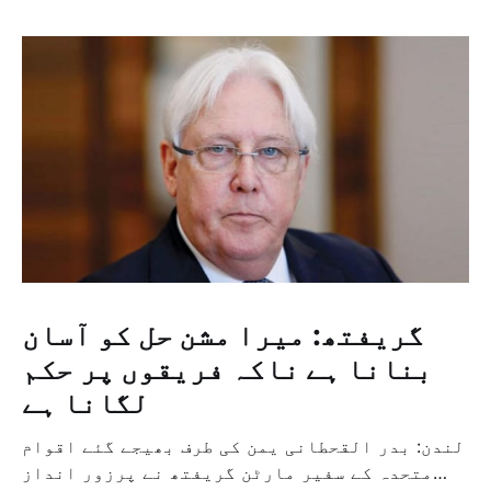
گریفتھ: میرا مشن حل کو آسان
بنانا ہے ناکہ فریقوں پر حکم
لگانا ہے
لندن: بدر القحطانی یمن کی طرف بھیجے گئے اقوام
متحدہ کے سفیر مارٹن گریفتھ نے پرزور انداز