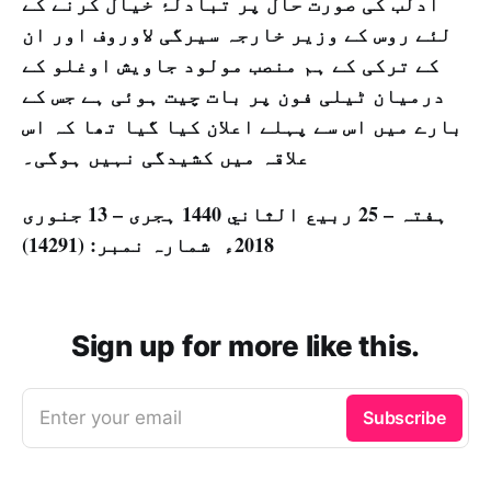
ادلب کی صورت حال پر تبادلۂ خیال کرنے کے
لئے روس کے وزیر خارجہ سیرگی لاوروف اور ان
کے ترکی کے ہم منصب مولود جاويش اوغلو کے
درمیان ٹیلی فون پر بات چیت ہوئی ہے جس کے
بارے میں اس سے پہلے اعلان کیا گیا تھا کہ اس
علاقہ میں کشیدگی نہیں ہوگی۔
ہفتہ – 25 ربيع الثاني 1440 ہجری – 13 جنوری
2018ء شمارہ نمبر: (14291)
Sign up for more like this.
Enter your email
Subscribe