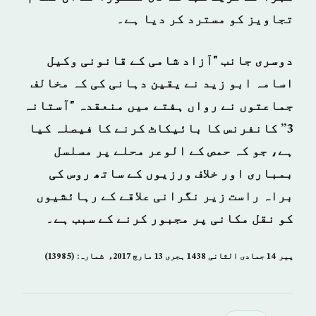
تجاویز کو مسترد کر دیا ہے۔
دوسری جانب "آزاد شامی کے قانونی وکیل
اسامہ ابو زید نے یقین دہانی کی کہ مخالف
جماعتوں نے رواں ہفتے میں منعقدہ "آستانہ
3” کانفرنس کا بائیکاٹ کرنے کا فیصلہ کیا
ہے، جو کہ حمص کے الوعر محلے پر مسلسل
بمباری اور خلاف ورزیوں کے ساتھ روس کی
براہ راست زیر نگرانی علاقے کے رہائشیوں
کو نقل مکانی پر مجبور کرنے کے سبب ہے۔
پیر 14 جمادى الثانی 1438 ہجری­ 13 مارچ 2017ء شمارہ: (13985)