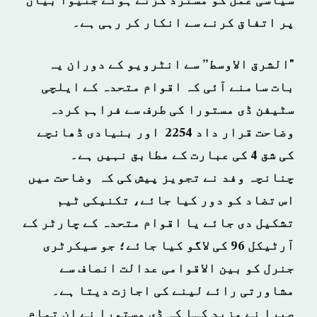
سیاسی عمل کو مسترد کرتے ہوئے جنیوا بیان
پر اتفاق کرنے سے انکار کر رہی ہے۔
"الشرق الاوسط” سے انٹرویو کے دوران یہ
بات سامنے آئی کہ اقوام متحدہ کے ایلچی
سٹیفن ڈی مستورا کی طرف سے فراہم کردہ
وضاحت قرار داد 2254 اور بنیادی ڈھانچے
کی شق 4 کی عبارت کے مطابق نہیں ہے۔
چنانچہ وفد نے تجویز پیش کی کہ وضاحت میں
اس تضاد کو دور کیا جائے، تکنیکی ٹیم
تشکیل دی جائے یا اقوام متحدہ کے چارٹر کے
آرٹیکل 96 کی لاگو کیا جائے؛ جو سیکرٹری
جنرل کو بین الاقوامی عدالت انصاف سے
مشاورتی رائے لینے کی اجازت دیتا ہے۔
صبرا نے مزید کہا کہ ڈی مستورا نے ان تمام