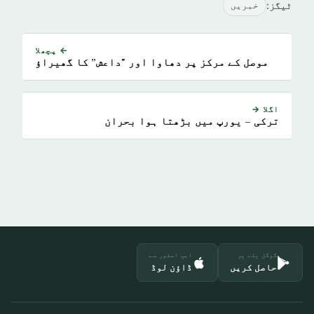
ٹیگز:
خبريں
← پچھلا
موصل کے مرکز پر دھاوا اور "داعش” کا گھیراؤ
اگلا →
ترکی – یورپ میں بڑھتا ہوا بحران
گوگل پلے پر
ایپ اسٹور سے
حاصل کریں
ڈاؤن لوڈ