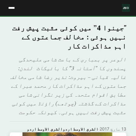
"جینوا 4” میں کوئی مثبت پیش رفت
نہیں ہوئی : مخالف جماعتوں کے
اہم مذاکرات کار
الوعر پر بمباری کے باعث شامی علیحدگی
پسندوں کا "آستانہ 3” کا بائیکاٹ لندن:
غالیہ قبانی – بيروت: نذير رضا شامی مخالف
جماعتوں کے اہم مذاکرات کار محمد صبرا کے
مطابق اقوام متحدہ کی زیر نگرانی شامی
مذاکرات کے گذشتہ (چوتھے) راؤنڈ میں کوئی
مثبت پیش رفت نہیں ہوئی۔ کیونکہ حکومت
13 مارچ 2017
·
الشرق الاوسط اردوالشرق الاوسط اردو