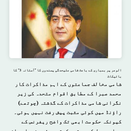
الوعر پر بمباری کے باعث شامی علیحدگی پسندوں کا "آستانہ 3” کا
بائیکاٹ
شامی مخالف جماعتوں کے اہم مذاکرات کار
محمد صبرا کے مطابق اقوام متحدہ کی زیر
نگرانی شامی مذاکرات کے گذشتہ (چوتھے)
راؤنڈ میں کوئی مثبت پیش رفت نہیں ہوئی۔
کیونکہ حکومت ابھی تک واضح ریفرنس کے