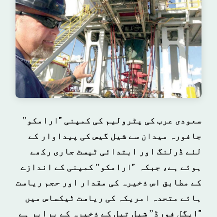
سعودی عرب کی پٹرولیم کی کمپنی "ارامکو”
جافورہ میدان سے شیل گیس کی پیداوار کے
لئے ڈرلنگ اور ابتدائی ٹیسٹ جاری رکھے
ہوئے ہے، جبکہ "ارامکو” کمپنی کے اندازے
کے مطابق اس ذخیرہ کی مقدار اور حجم ریاست
ہائے متحدہ امریکہ کی ریاست ٹیکساس میں
"ایگل فورڈ” شیل تیل کے ذخیرہ کے برابر ہے