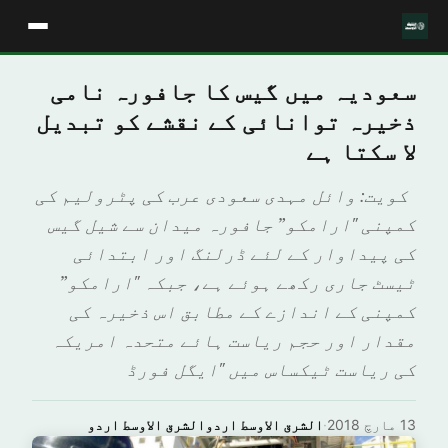
سعودیہ میں گیس کا جافورہ نامی
ذخیرہ توانائی کے نقشے کو تبدیل
لا سکتا ہے
کویت: وائل مہدی سعودی عرب کی پٹرولیم کی
کمپنی "ارامکو” جافورہ میدان سے شیل گیس
کی پیداوار کے لئے ڈرلنگ اور ابتدائی
ٹیسٹ جاری رکھے ہوئے ہے، جبکہ "ارامکو”
کمپنی کے اندازے کے مطابق اس ذخیرہ کی
مقدار اور حجم ریاست ہائے متحدہ امریکہ
کی ریاست ٹیکساس میں "ایگل فورڈ
13 مارچ 2018
·
الشرق الاوسط اردوالشرق الاوسط اردو