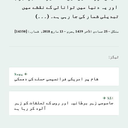
اور یہ دنیا میں توانائی کے نقشے میں
تبدیلی شمار کی جا رہی ہے۔ (۔۔۔)
منگل – 25 جمادى الآخر 1439 ہجری – 13 مارچ 2018ء شمارہ: [14350]
ٹیگز:
← پچھلا
شام پر امریکی فرانسیسی حملے کی دھمکی
اگلا →
جاسوسی زہر برطانیہ اور روس کے تعلقات کو زہر
آلود کر رہا ہے