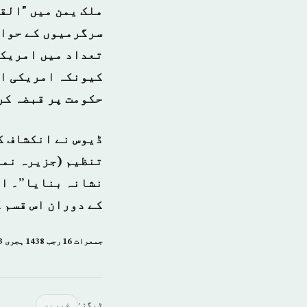
ملک یمن میں "الق
سرگرمیوں کے حوال
کیونکہ امریکی اف
حکومت پر قبضہ کر
تنظیم (جزیرہ نما
نشانہ بنایا”۔ ان
کے دوران اس قسم 
جمعرات 16 رجب 1438 ہجری­ 13 اپریل 2017ء شمارہ: (14016)
ٹیگز:
خبريں