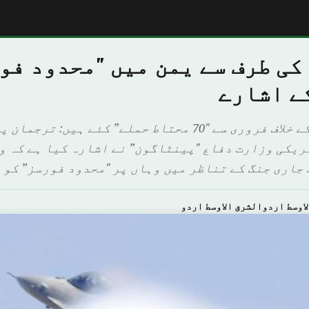
کی طرف سے یمن میں "محدود فو
ے اشارے
ہم نے "القاعدہ” کے خلاف فروری سے "70 محتاط حملے” کئے ہ
مریکی وزارت دفاع "پینٹاگون” نے اشارہ کیا ہے کہ و
 جاری جنگ کے تناظر میں وہاں پر "محدود فورسز” کو 
اوسط اردوالشرق الاوسط اردو