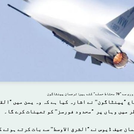
: ترجمان پینٹاگون
ع "پینٹاگون” نے اشارہ کیا ہے کہ وہ یمن میں "القا
ر میں وہاں پر "محدود فورسز” کو تعینات کرے گا۔
ن جیف ڈیوس نے "الشرق الاوسط” سے بات کرتے ہوئے ک