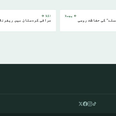
← پچھلا
اگلا →
ملے” کی حفاظت روسی
عراقی کردستان میں ریفرنڈم