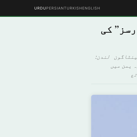
URDU
PERSIAN
TURKISH
ENGLISH
رسز” کی
یں: ترجمان پینٹاگون لندن:
ہ یمن میں
تع