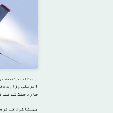
ہم نے "القاعدہ” کے خلاف فروری سے "70 محتاط حملے” کئے ہیں
امریکی وزارت دفا
جاری جنگ کے تناظ
پینٹاگون کے ترجما