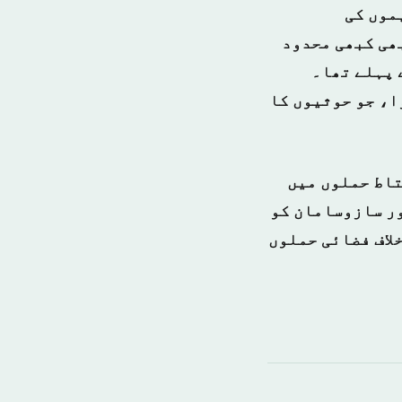
موں کی
بھی کبھی محدود
یکی افواج یمن میں پائی جائیں، جیسا کہ مارچ 2015 سے پہلے تھا۔
ا، جو حوثیوں کا
امریکی افواج نے "70 سے زائد محتاط حملوں میں
ر سازوسامان کو
لاف فضائی حملوں