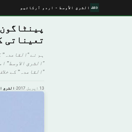
الشرق الأوسط - اردو آرکائیو
پینٹاگون 
تعیناتی ک
"الشرق الاوسط” ا
"القاعدہ” کے خلاف
13 اپریل 2017
·
الشرق ال