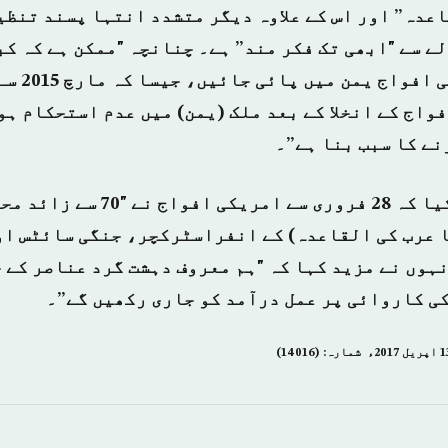
اعدہ” اور اس کے علاوہ دیگر متشدد انتہا پسند تنظی
ے سے "ابھی تک فکر مند” ہے۔ چنانچہ "ممکن ہے کہ ک
تعداد میں امر
واج کے انخلا کے بعد ملک (یمن) میں عدم استحکام ہو
نے کا سبب بنا ہے”۔
ڈیوس نے انکشاف کیا کہ 28 فروری سے 
 عرب کی القاعدہ) کے انفراسٹرکچر، جنگی سائٹس او
ہوں نے مزید کہا کہ "ہم معروف دہشت گرد عناصر کے خ
کی کاروائی پر عمل درآمد کو جاری رکھیں گے”۔