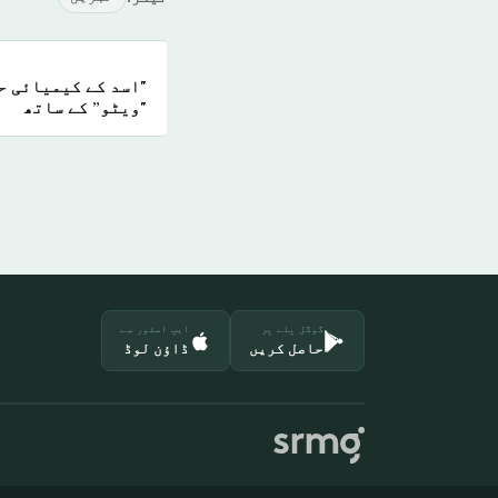
"اسد کے کیمیائی ح
"ویٹو” کے ساتھ
گوگل پلے پر
ایپ اسٹور سے
حاصل کریں
ڈاؤن لوڈ