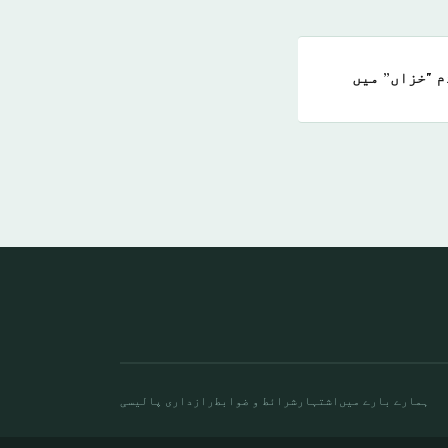
 "خزاں” میں
ہمارے بارے میں
اشتہار
شرائط و ضوابط
رازداری پالیسی