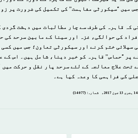
جس میں "سیکورٹی مفاہمت” کی تکمیل کی ضرورت پر زور
ی کہ قاہرہ کی طرف سے چار مطالبات میں دہشت گردی 
لوبہ افراد کی حوالگی، غزہ اور سینا کے مابین سرحد کی 
 سپلائی ختم کرنے اور سیکورٹی تعاون؛ جس میں کسی 
ے پر "حماس” قاہرہ کو خبر دینا، شامل ہیں۔ اس کے ع
 تحت علاج معالجہ کے لئے سرحد پار نقل و حرکت میں 
جلی کی فراہمی کا وعدہ کیا ہے۔