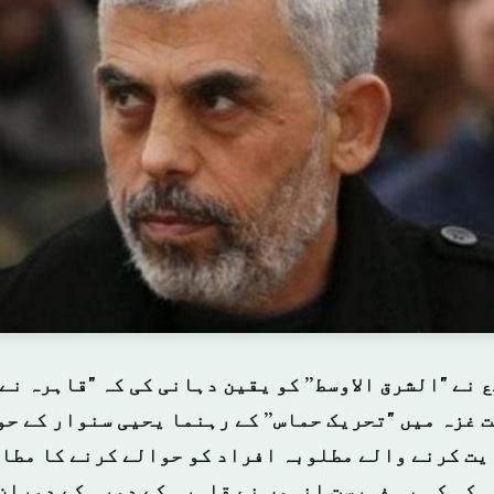
 نے "الشرق الاوسط” کو یقین دہانی کی کہ "قاہرہ نے
 غزہ میں "تحریک حماس” کے رہنما یحیی سنوار کے حو
یت کرنے والے مطلوبہ افراد کو حوالے کرنے کا مطال
 کی کہ یہ فہرست انہوں نے قاہرہ کے دورہ کے دوران