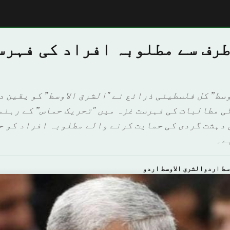
طرف سے مطلوبہ افراد کی فہرس
سط” کل فلسطینی ذرائع نے "الشرق الاوسط” کو یقین د
ی مطالبات کی فہرست غزہ میں "تحریک حماس” کے رہنم
 دہشت گردی کی حمایت کرنے والے مطلوبہ افراد کو ح
ے۔
سط اردوالشرق الاوسط اردو