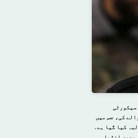
 سیکورٹی
الے کی، جس میں
بہ کیا گیا ہے۔
 مصری انٹیلی