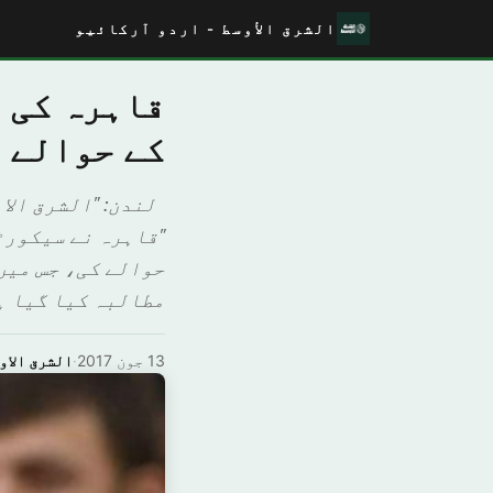
الشرق الأوسط - اردو آرکائیو
قاہرہ کی 
کے حوالے
لندن: "الشرق الاو
"قاہرہ نے سیکورٹ
حوالے کی، جس میں
مطالبہ کیا گیا ہ
13 جون 2017
·
الشرق الاو