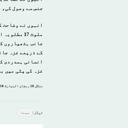
جنس سے وصول کی، 
انہوں نے وضاحت ک
ملوث 17 مط
جانب ہتھیاروں کی
کے ذریعے غزہ جان
انسانی ہمدردی کے
غزہ کی پٹی میں ب
منگل 18 رمضان المبارک 1438 ہجری­ 13 جون 2017ء شمارہ: (14077)
ٹیگز:
سینا