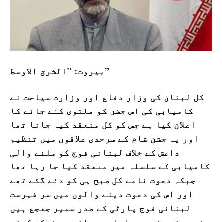
بیروت: "الشرق الاوسط”
کل لبنان کی وزار دفاع اور وزارت سیاحت نے
کامیابی کی اس جشن کو ملتوی کئے جانے کا
اعلان کیا ہے جس کو کل منعقد کیا جانا تھا
اور یہ جشن شام کے سرحدی علاقوں میں تنظیم
داعش کے خلاف لبنانی فوج کو ملنے والی
کامیابی کے سلسلہ میں منعقد کیا جا رہا تھا
جبکہ دعوت نامے کل صبح ہی کو دئے گئے تھے
اور اس کی دعوت دینے والوں میں سر فہرست
لبنانی فوج پارٹی کے صدر سمیر جعجع ہیں
جنہوں نے جشن میں اعلی پیمانہ پر شرکت کرنے