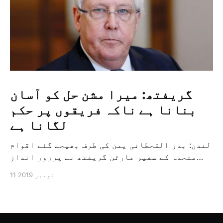
گریفتھ: میرا مشن حل کو آسان
بنانا ہے ناکہ فریقوں پر حکم
لگانا ہے
لندن: بدر القحطانی یمن کی طرف بھیجے گئے اقوام
متحدہ کے سفیر مارٹن گریفتھ نے پرزور انداز
میں کہا کہ وہ یمن میں جنگ کے خاتمہ کے لئے
11 نومبر 2019
ثالثی اور اس کشمکش کی حدبندی کرنے کے لئے ایک
وسیع معاہدہ کرنے کے سلسلہ میں مدد کرنے کا
کردار ادا کر رہے ہیں […]