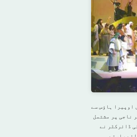
 اوپیرا ہاؤس سے
 ناجی پر مشتمل
ی ڈائرکٹر نے
لئے راستے