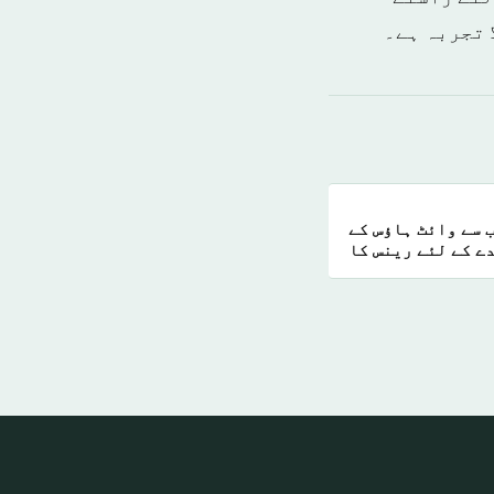
 تجربہ ہے۔
 سے وائٹ ہاؤس کے
ے کے لئے رینس کا
انتخاب