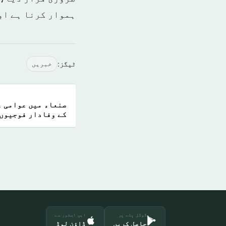
ہموار کرنا ہے او
ٹیگز:
خبريں
صنعاء میں عوامی غ
کے وفادار فوجیوں 
گوگل پلے پر
ایپ اسٹور سے
حاصل کریں
ڈاؤن لوڈ