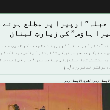
عبلہ” اوپیرا پر مطلع ہونے 
را ہاؤس” کی زیارتِ لبنان
اد "عنتر اور عبلہ” اوپیرا کے تجربے کو قریب سے دی
 سے ایک وفد جو وہاں کی ڈائرکٹر ایناس عبد الدایم
پر مشتمل تھا لبنان کی ضیافت میں آیا۔ اس زیارت ک
ائرکٹر نے ضروری […]
اوسط اردوالشرق الاوسط اردو