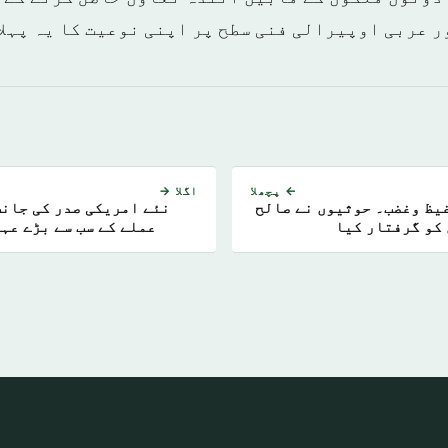
ر عربی اوپیرالی فنی سطح پر اپنی نوعیت کا یہ پہلا
← پچھلا
اگلا →
یظ وغضب۔ حوثیوں نے صالح
نئے امریکی صدر کی جانب
کو گرفتار کیا
عملے کے سب سے بڑے عہد