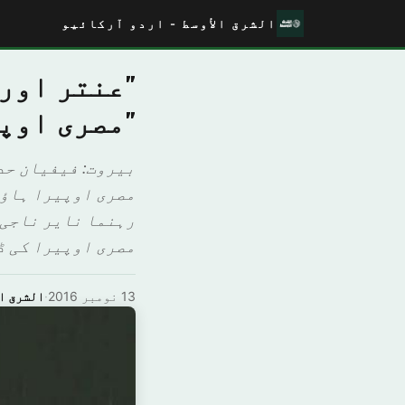
الشرق الأوسط - اردو آرکائیو
"عنتر اور 
"مصری اوپی
بیروت: فیفیان حد
مصری اوپیرا ہاؤس
رہنما نایر ناجی 
مصری اوپیرا کی ڈ
13 نومبر 2016
·
الشرق ال