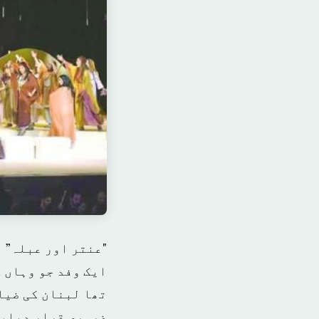
"عنتر اور عبلہ” 
ایک وفد جو وہاں 
تھا لبنان کی ضیا
ضروری قرار دیا، 