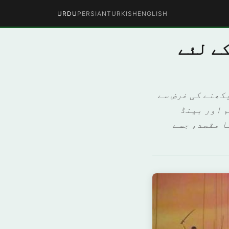
URDU
PERSIAN
TURKISH
ENGLISH
کے لئے
کھنے کی غرض سے
 اور بینڈ
ا مقصد، جسے