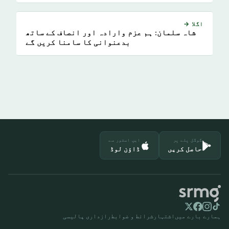
اگلا →
شاہ سلمان: ہم عزم وارادہ اور انصاف کے ساتھ
بدعنوانی کا سامنا کریں گے
گوگل پلے پر
ایپ اسٹور سے
حاصل کریں
ڈاؤن لوڈ
ہمارے بارے میں
اشتہار
شرائط و ضوابط
رازداری پالیسی