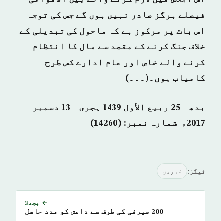
فیصلے ہرگز صادر نہیں ہوں گے جس کی توجہ
اس بات پر مرکوز ہے کہ ماحول کی تبدیلی کے
خلاف جنگ کرنے کے مقصد سے مال کا انتظام
کرنے والے خاص اور عام ادارے کس طرح
کامیاب ہوں۔(۔۔۔)
بدھ – 25 ربيع الأول 1439 ہجری – 13 دسمبر
2017ء شمارہ نمبر: (14260)
ٹیگز:
خبريں
← پچھلا
200 صیرفی کی طرف سے داعش کو مدد حاصل