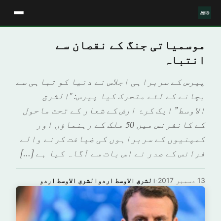
موسمیاتی جنگ کے نقصان سے
انتباہ
پیرس کے سربراہی اجلاس نے دنیا کو تباہی سے
بچانے کے لئے متحرک کیا پیرس: "الشرق
الاوسط” ایک کرۂ ارض کے شعار کے تحت ماحول
کے کانفرنس میں 50 ملک کے رہنماؤں اور
کمپنیوں کے سربراہوں کی ضیافت کرنے والے
فرانس کے صدر نے اس بات سے آگاہ کیا ہے […]
13 دسمبر 2017
·
الشرق الاوسط اردوالشرق الاوسط اردو