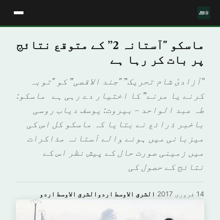
ماسکو "آستانہ 2” کے متوقع نتائج
پر بات کر رہا ہے
"آزادیٔ شام تحریک” "جند الاقصی” کو "توبہ
کرنے یا مرنے” کا اختیار دے رہی ہے ماسكو:
طہ عبد الواحد – بيروت: يوسف دياب روسی
باخبر ذرائع نے بتایا کہ ماسکو کل اس کی
میزبانی میں ہونے والے آستانہ مذاکرات
میں زمینی صورت حال کے پیش نظر اس کے
نتائج کے حصول کی
14 فروری 2017
·
الشرق الاوسط اردوالشرق الاوسط اردو