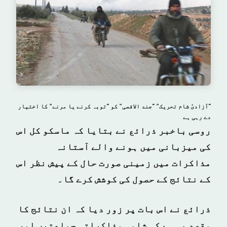
"آزادیٔ شام تحریک” "جند الاقصی” کو "توبہ کرنے یا مرنے” کا اختیار
دے رہی ہے
روسی باخبر ذرائع نے بتایا کہ ماسکو کل اس
کی میزبانی میں ہونے والے آستانہ
مذاکرات میں زمینی صورت حال کے پیش نظر اس
کے نتائج کے حصول کی کوشش کرے گا۔
ذرائع نے اس بات پر زور دیا کہ ان نتائج کا
مقصد یہ ہے کہ شامی مذاکراتی جماعتیں اور