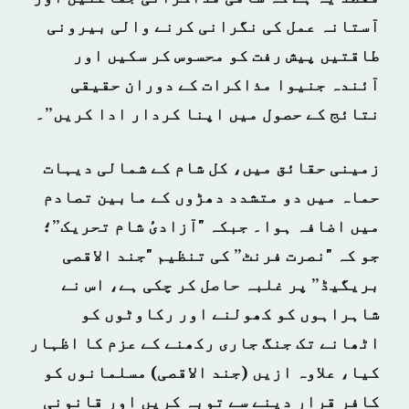
آستانہ عمل کی نگرانی کرنے والی بیرونی
طاقتیں پیش رفت کو محسوس کر سکیں اور
آئندہ جنیوا مذاکرات کے دوران حقیقی
نتائج کے حصول میں اپنا کردار ادا کریں”۔
زمینی حقائق میں، کل شام کے شمالی دیہات
حماہ میں دو متشدد دھڑوں کے مابین تصادم
میں اضافہ ہوا۔ جبکہ "آزادیٔ شام تحریک”؛
جو کہ "نصرت فرنٹ” کی تنظیم "جند الاقصی
بریگیڈ” پر غلبہ حاصل کر چکی ہے، اس نے
شاہراہوں کو کھولنے اور رکاوٹوں کو
اٹھانے تک جنگ جاری رکھنے کے عزم کا اظہار
کیا، علاوہ ازیں (جند الاقصی) مسلمانوں کو
کافر قرار دینے سے توبہ کریں اور قانونی