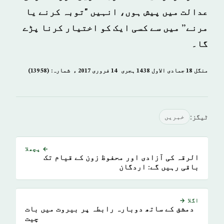
عدالت میں پیش ہوں، انہیں "توبہ کرنے یا
مرنے” میں سے کسی ایک کو اختیار کرنا پڑے
گا۔
منگل 18 جمادى الاول 1438 ہجری ­ 14 فروری 2017 ء شمارہ: (13958)
ٹیگز:
خبريں
← پچھلا
الرقہ کی آزادی اور محفوظ زون کے قیام تک
باقی رہیں گے: اردگان
اگلا →
دمشق کے ساتھ دوبارہ رابطہ پر بیروت میں بات
چیت